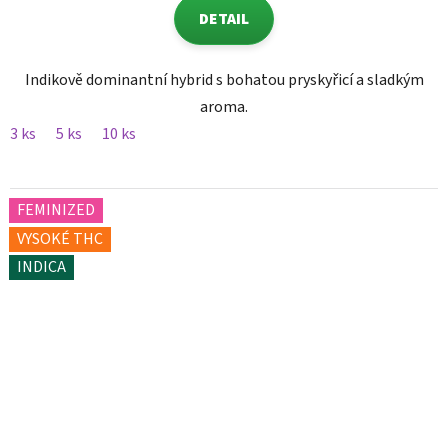
DETAIL
Indikově dominantní hybrid s bohatou pryskyřicí a sladkým
aroma.
3 ks
5 ks
10 ks
FEMINIZED
VYSOKÉ THC
INDICA