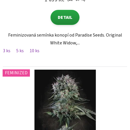
DETAIL
Feminizovaná semínka konopí od Paradise Seeds. Original
White Widow,...
3 ks
5 ks
10 ks
FEMINIZED