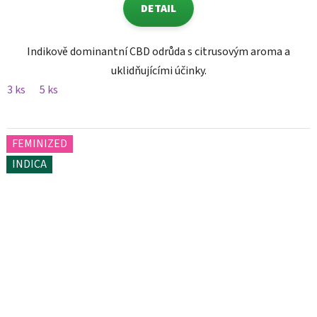
DETAIL
Indikově dominantní CBD odrůda s citrusovým aroma a
uklidňujícími účinky.
3 ks
5 ks
FEMINIZED
INDICA