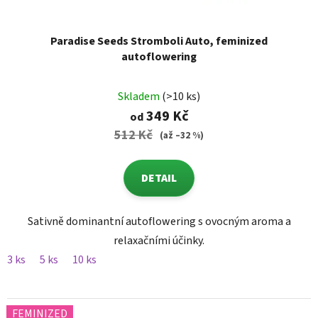
Paradise Seeds Stromboli Auto, feminized
autoflowering
Skladem
(>10 ks)
349 Kč
od
512 Kč
(až –32 %)
DETAIL
Sativně dominantní autoflowering s ovocným aroma a
relaxačními účinky.
3 ks
5 ks
10 ks
FEMINIZED