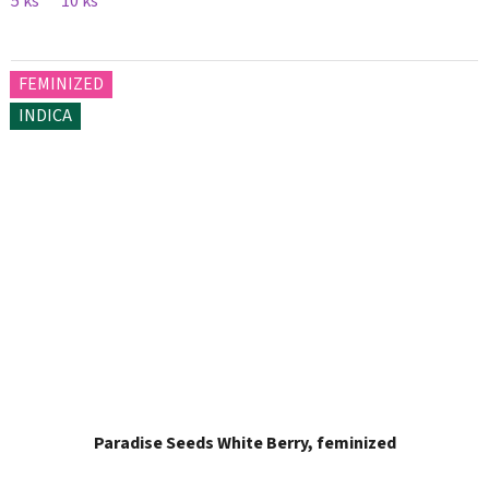
5 ks
10 ks
FEMINIZED
INDICA
Paradise Seeds White Berry, feminized