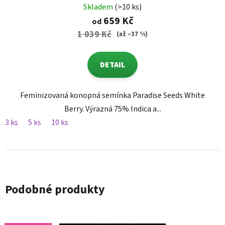
Skladem
(>10 ks)
659 Kč
od
1 039 Kč
(až –37 %)
DETAIL
Feminizovaná konopná semínka Paradise Seeds White
Berry. Výrazná 75% Indica a...
3 ks
5 ks
10 ks
Podobné produkty