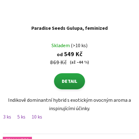
Paradise Seeds Gulupa, feminized
Skladem
(>10 ks)
549 Kč
od
869 Kč
(až –44 %)
DETAIL
Indikově dominantní hybrid s exotickým ovocným aroma a
inspirujícími účinky.
3 ks
5 ks
10 ks