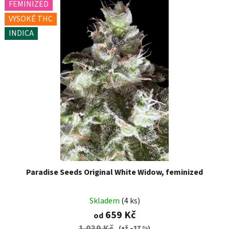
FEMINIZED
VYSOKÉ THC
INDICA
Paradise Seeds Original White Widow, feminized
Skladem
(4 ks)
659 Kč
od
1 039 Kč
(až –37 %)