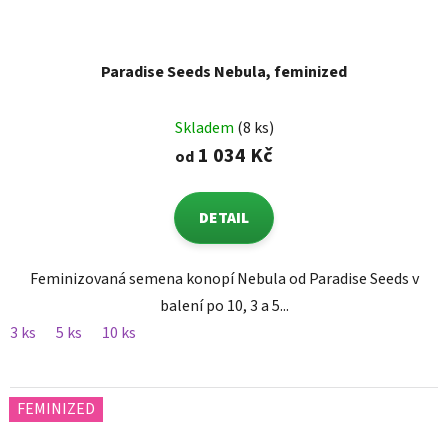
Paradise Seeds Nebula, feminized
Skladem
(8 ks)
1 034 Kč
od
DETAIL
Feminizovaná semena konopí Nebula od Paradise Seeds v
balení po 10, 3 a 5...
3 ks
5 ks
10 ks
FEMINIZED