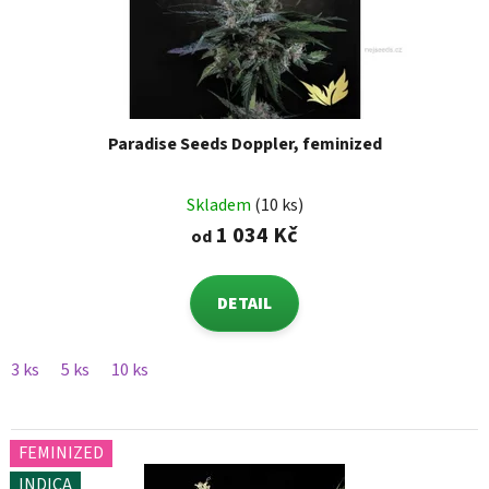
Paradise Seeds Doppler, feminized
Skladem
(10 ks)
1 034 Kč
od
DETAIL
3 ks
5 ks
10 ks
FEMINIZED
INDICA