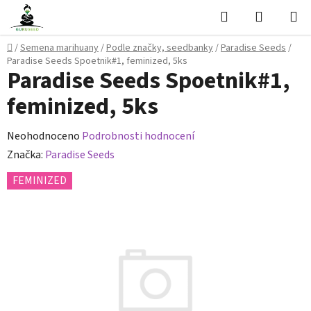
Přejít
Hledat
NÁKUPN
na
KOŠÍK
obsah
Domů
/
Semena marihuany
/
Podle značky, seedbanky
/
Paradise Seeds
/
Paradise Seeds Spoetnik#1, feminized, 5ks
Paradise Seeds Spoetnik#1,
feminized, 5ks
Průměrné
Neohodnoceno
Podrobnosti hodnocení
hodnocení
Značka:
Paradise Seeds
produktu
FEMINIZED
je
0,0
z
5
hvězdiček.