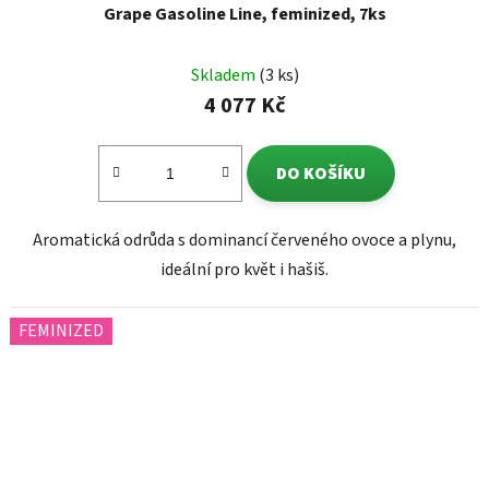
Grape Gasoline Line, feminized, 7ks
Skladem
(3 ks)
4 077 Kč
DO KOŠÍKU
Aromatická odrůda s dominancí červeného ovoce a plynu,
ideální pro květ i hašiš.
FEMINIZED