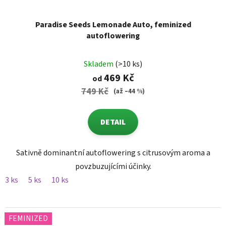
Paradise Seeds Lemonade Auto, feminized
autoflowering
Skladem
(>10 ks)
469 Kč
od
749 Kč
(až –44 %)
DETAIL
Sativně dominantní autoflowering s citrusovým aroma a
povzbuzujícími účinky.
3 ks
5 ks
10 ks
FEMINIZED