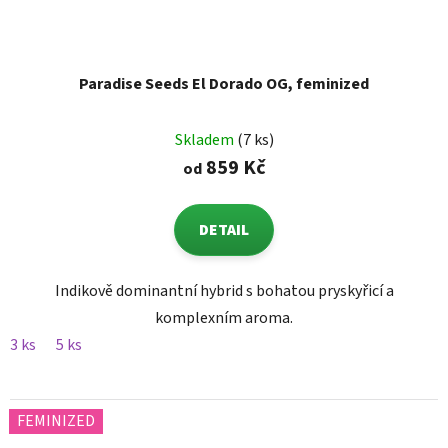
Paradise Seeds El Dorado OG, feminized
Skladem
(7 ks)
859 Kč
od
DETAIL
Indikově dominantní hybrid s bohatou pryskyřicí a
komplexním aroma.
3 ks
5 ks
FEMINIZED