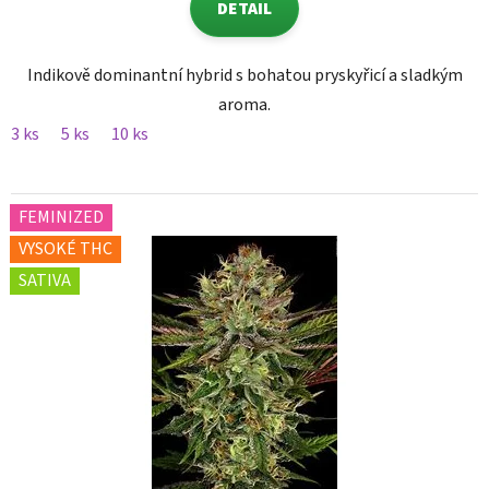
DETAIL
Indikově dominantní hybrid s bohatou pryskyřicí a sladkým
aroma.
3 ks
5 ks
10 ks
FEMINIZED
VYSOKÉ THC
SATIVA