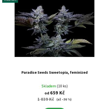
Paradise Seeds Sweetopia, feminized
Skladem
(10 ks)
659 Kč
od
1 039 Kč
(až –36 %)