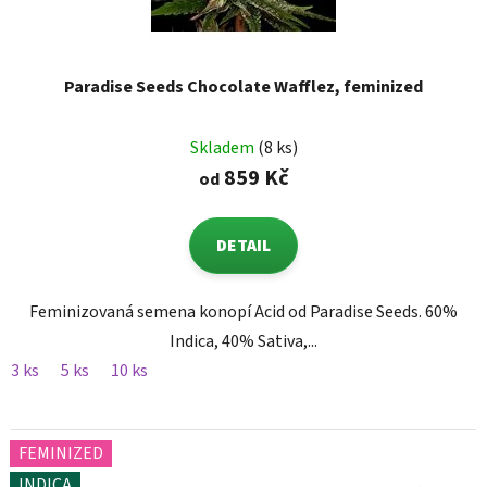
Paradise Seeds Chocolate Wafflez, feminized
Skladem
(8 ks)
859 Kč
od
DETAIL
Feminizovaná semena konopí Acid od Paradise Seeds. 60%
Indica, 40% Sativa,...
3 ks
5 ks
10 ks
FEMINIZED
INDICA