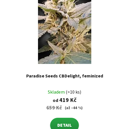
Paradise Seeds CBDelight, feminized
Skladem
(>10 ks)
419 Kč
od
659 Kč
(až –44 %)
DETAIL