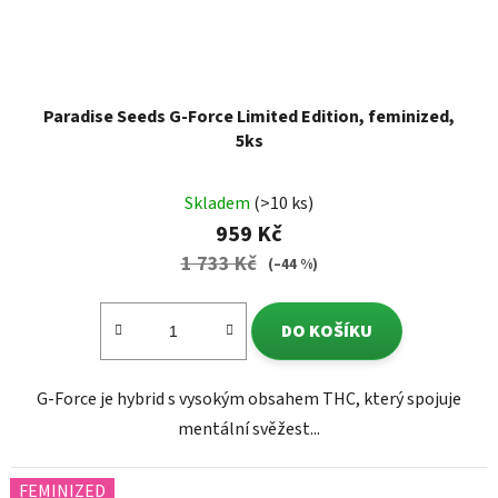
Paradise Seeds G-Force Limited Edition, feminized,
5ks
Skladem
(>10 ks)
959 Kč
1 733 Kč
(–44 %)
DO KOŠÍKU
G-Force je hybrid s vysokým obsahem THC, který spojuje
mentální svěžest...
FEMINIZED