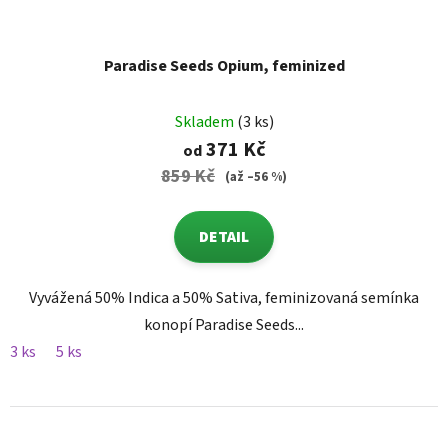
Paradise Seeds Opium, feminized
Skladem
(3 ks)
371 Kč
od
859 Kč
(až –56 %)
DETAIL
Vyvážená 50% Indica a 50% Sativa, feminizovaná semínka
konopí Paradise Seeds...
3 ks
5 ks