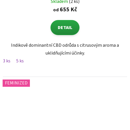
Skladem
(2 ks)
655 Kč
od
DETAIL
Indikově dominantní CBD odrůda s citrusovým aroma a
uklidňujícími účinky.
3 ks
5 ks
FEMINIZED