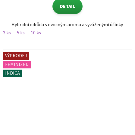
DETAIL
Hybridní odrůda s ovocným aroma a vyváženými účinky.
3 ks
5 ks
10 ks
VÝPRODEJ
FEMINIZED
INDICA