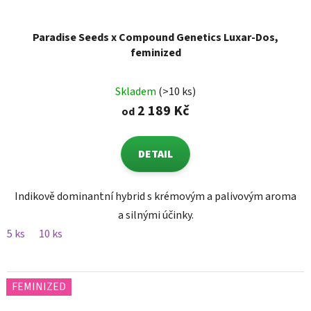
Paradise Seeds x Compound Genetics Luxar-Dos,
feminized
Skladem
(>10 ks)
2 189 Kč
od
DETAIL
Indikově dominantní hybrid s krémovým a palivovým aroma
a silnými účinky.
5 ks
10 ks
FEMINIZED