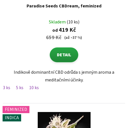
Paradise Seeds CBDream, feminized
Skladem
(10 ks)
419 Kč
od
659 Kč
(až –37 %)
DETAIL
Indikově dominantní CBD odrůda s jemným aroma a
meditačními účinky.
3 ks
5 ks
10 ks
FEMINIZED
INDICA