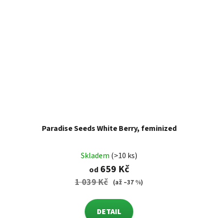
Paradise Seeds White Berry, feminized
Skladem
(>10 ks)
659 Kč
od
1 039 Kč
(až –37 %)
DETAIL