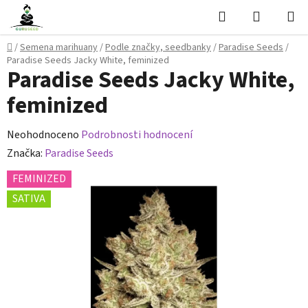
Přejít
Hledat
NÁKUPN
na
KOŠÍK
obsah
Domů
/
Semena marihuany
/
Podle značky, seedbanky
/
Paradise Seeds
/
Paradise Seeds Jacky White, feminized
Paradise Seeds Jacky White,
feminized
Průměrné
Neohodnoceno
Podrobnosti hodnocení
hodnocení
Značka:
Paradise Seeds
produktu
FEMINIZED
je
SATIVA
0,0
z
5
hvězdiček.