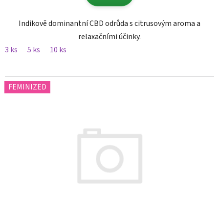
Indikově dominantní CBD odrůda s citrusovým aroma a
relaxačními účinky.
3 ks
5 ks
10 ks
FEMINIZED