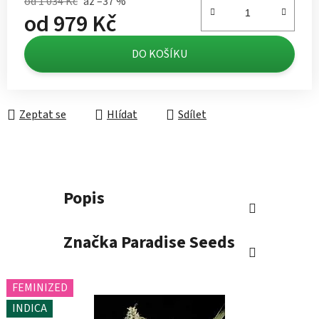
od 1 034 Kč
až –37 %
od
979 Kč
Měrná cena:
DO KOŠÍKU
Zeptat se
Hlídat
Sdílet
Popis
Značka
Paradise Seeds
FEMINIZED
INDICA