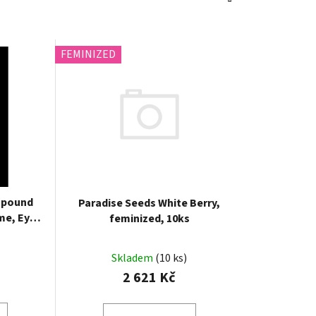
FEMINIZED
mpound
Paradise Seeds White Berry,
me, Eye
feminized, 10ks
inized,
Skladem
(10 ks)
2 621 Kč