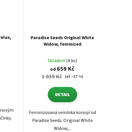
elax,
Paradise Seeds Original White
Widow, feminized
Skladem
(4 ks)
659 Kč
od
1 039 Kč
(až –37 %)
DETAIL
tinovým
Feminizovaná semínka konopí od
činky.
Paradise Seeds. Original White
Widow,...