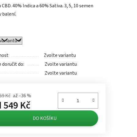
 CBD. 40% Indica a 60% Sativa. 3, 5, 10 semen
 balení.
ek.
nost
Zvolte variantu
doručit do:
Zvolte variantu
Zvolte variantu
69 Kč
až –36 %
d
549 Kč
á cena:
DO KOŠÍKU