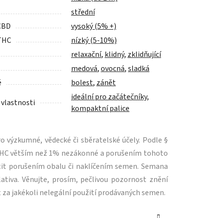
střední
CBD
vysoký (5% +)
THC
nízký (5-10%)
relaxační
,
klidný
,
zklidňující
medová
,
ovocná
,
sladká
é
bolest
,
zánět
ideální pro začátečníky
,
 vlastnosti
kompaktní palice
 výzkumné, vědecké či sběratelské účely. Podle §
m THC větším než 1% nezákonné a porušením tohoto
tit porušením obalu či naklíčením semen. Semana
ativa. Věnujte, prosím, pečlivou pozornost znění
 za jakékoli nelegální použití prodávaných semen.