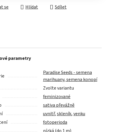
t se
Hlídat
Sdílet
ové parametry
Paradise Seeds - semena
ie
marihuany, semena konopí
Zvolte variantu
feminizované
p
sativa převážně
ní
uvnitř
,
skleník
,
venku
tení
fotoperioda
nízká (do 1 m)