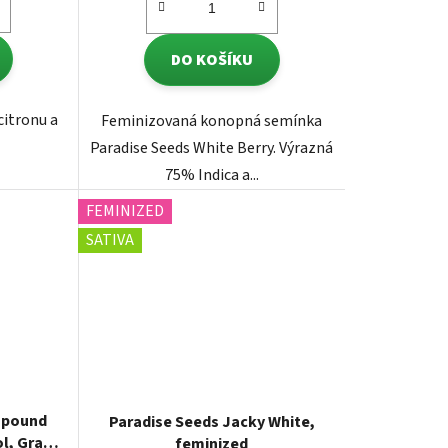
DO KOŠÍKU
 citronu a
Feminizovaná konopná semínka
Paradise Seeds White Berry. Výrazná
75% Indica a...
FEMINIZED
SATIVA
mpound
Paradise Seeds Jacky White,
l, Grape
feminized