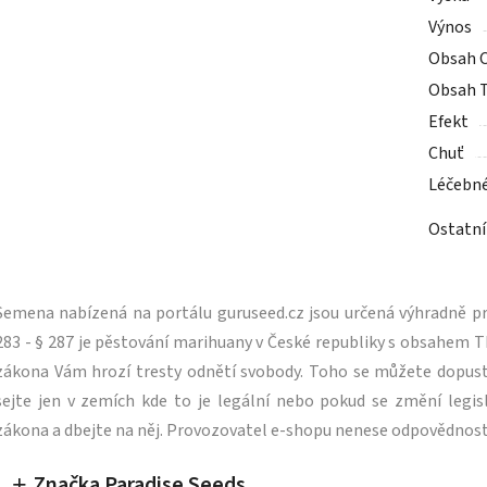
Výnos
Obsah 
Obsah 
Efekt
Chuť
Léčebn
Ostatní
Semena nabízená na portálu guruseed.cz jsou určená výhradně pro
283 - § 287 je pěstování marihuany v České republiky s obsahe
zákona Vám hrozí tresty odnětí svobody. Toho se můžete dopus
sejte jen v zemích kde to je legální nebo pokud se změní legisl
zákona a dbejte na něj. Provozovatel e-shopu nenese odpovědnost
Značka Paradise Seeds