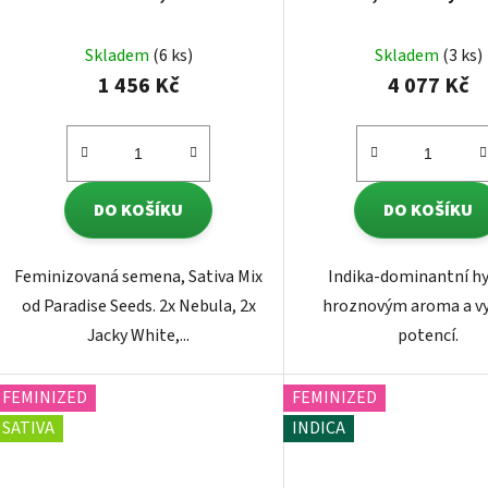
Gasoline Line, femini
Skladem
(6 ks)
Skladem
(3 ks)
1 456 Kč
4 077 Kč
DO KOŠÍKU
DO KOŠÍKU
Feminizovaná semena, Sativa Mix
Indika-dominantní hy
od Paradise Seeds. 2x Nebula, 2x
hroznovým aroma a v
Jacky White,...
potencí.
FEMINIZED
FEMINIZED
SATIVA
INDICA