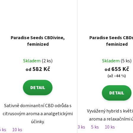
Paradise Seeds CBDivine,
Paradise Seeds CBDr
feminized
feminized
Skladem
(2 ks)
Skladem
(5 ks)
582 Kč
655 Kč
od
od
(až –44 %)
DETAIL
DETAIL
Sativně dominantní CBD odrůda s
Vyvážený hybrid s kvě
citrusovým aroma a analgetickými
aroma a relaxačními ú
účinky.
3 ks
5 ks
10 ks
5 ks
10 ks