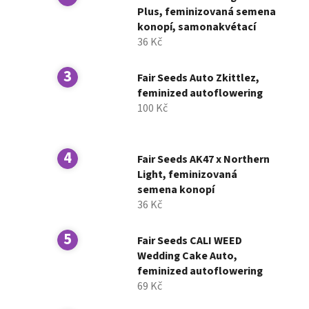
í
Plus, feminizovaná semena
konopí, samonakvétací
p
36 Kč
a
n
Fair Seeds Auto Zkittlez,
e
feminized autoflowering
l
100 Kč
Fair Seeds AK47 x Northern
Light, feminizovaná
semena konopí
36 Kč
Fair Seeds CALI WEED
Wedding Cake Auto,
feminized autoflowering
69 Kč