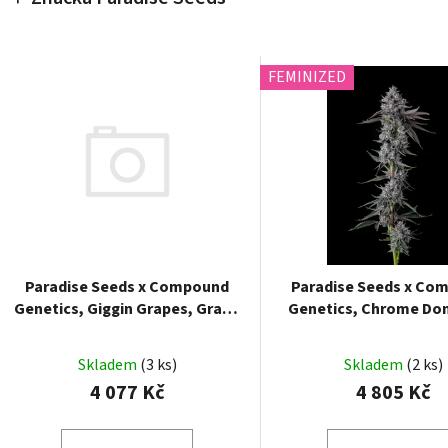
FEMINIZED
Paradise Seeds x Compound
Paradise Seeds x Co
Genetics, Giggin Grapes, Grape
Genetics, Chrome Do
Gasoline Line, feminized, 7ks
Candy Collection fem
7ks
Skladem
(3 ks)
Skladem
(2 ks)
4 077 Kč
4 805 Kč