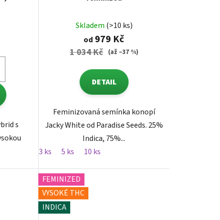
zed, 7ks
Skladem
(>10 ks)
979 Kč
od
1 034 Kč
(až –37 %)
DETAIL
Feminizovaná semínka konopí
brid s
Jacky White od Paradise Seeds. 25%
ysokou
Indica, 75%...
3 ks
5 ks
10 ks
FEMINIZED
VYSOKÉ THC
INDICA