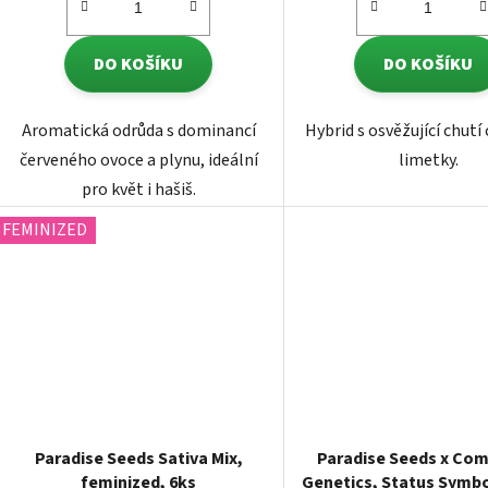
DO KOŠÍKU
DO KOŠÍKU
Aromatická odrůda s dominancí
Hybrid s osvěžující chutí
červeného ovoce a plynu, ideální
limetky.
pro květ i hašiš.
FEMINIZED
Paradise Seeds Sativa Mix,
Paradise Seeds x Co
feminized, 6ks
Genetics, Status Symbo