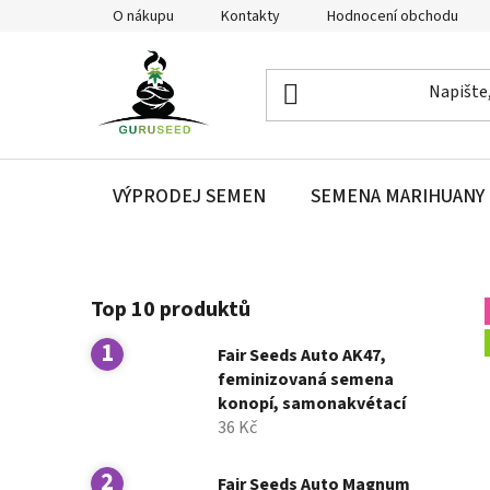
Přejít
O nákupu
Kontakty
Hodnocení obchodu
na
obsah
VÝPRODEJ SEMEN
SEMENA MARIHUANY
P
Top 10 produktů
o
s
Fair Seeds Auto AK47,
t
feminizovaná semena
r
konopí, samonakvétací
a
36 Kč
n
n
Fair Seeds Auto Magnum