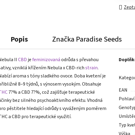
Zepta
Popis
Značka
Paradise Seeds
Nebula II
CBD
je
feminizovaná
odrůda s převahou
Doplňk
sativy, vzniklá křížením Nebula x CBD-rich
strain
.
Nabízí aroma s tóny sladkého ovoce. Doba kvetení je
Kategor
přibližně 8–9 týdnů, s výnosem vysokým. Obsahuje
EAN
THC
7?% a CBD 7?%, což zajišťuje terapeutické
Pohlaví
účinky bez silného psychoaktivního efektu. Vhodná
Genoty
pro pěstitele hledající odrůdy s vyváženým poměrem
Umístě
THC a CBD pro terapeutické využití.
Typ kve
Výška