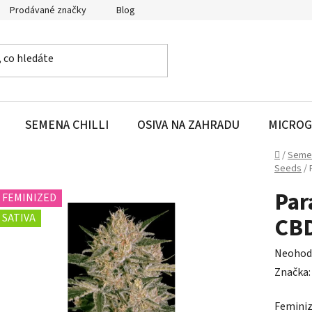
Prodávané značky
Blog
SEMENA CHILLI
OSIVA NA ZAHRADU
MICROG
Domů
/
Seme
Seeds
/
Par
FEMINIZED
SATIVA
CBD
Průměr
Neohod
hodnoc
Značka
produk
Feminiz
je