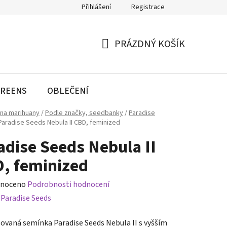
Přihlášení
Registrace
PRÁZDNÝ KOŠÍK
NÁKUPNÍ
KOŠÍK
REENS
OBLEČENÍ
na marihuany
/
Podle značky, seedbanky
/
Paradise
Paradise Seeds Nebula II CBD, feminized
adise Seeds Nebula II
, feminized
né
noceno
Podrobnosti hodnocení
ení
:
Paradise Seeds
tu
ovaná semínka Paradise Seeds Nebula II s vyšším