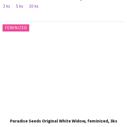
3 ks
5 ks
10 ks
FEMINIZED
Paradise Seeds Original White Widow, feminized, 3ks