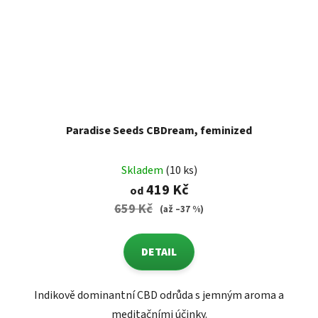
Paradise Seeds CBDream, feminized
Skladem
(10 ks)
419 Kč
od
659 Kč
(až –37 %)
DETAIL
Indikově dominantní CBD odrůda s jemným aroma a
meditačními účinky.