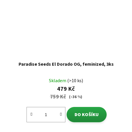
Paradise Seeds El Dorado OG, feminized, 3ks
Skladem
(>10 ks)
479 Kč
759 Kč
(–36 %)
DO KOŠÍKU