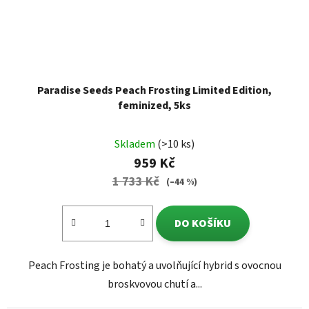
Paradise Seeds Peach Frosting Limited Edition,
feminized, 5ks
Skladem
(>10 ks)
959 Kč
1 733 Kč
(–44 %)
DO KOŠÍKU
Peach Frosting je bohatý a uvolňující hybrid s ovocnou
broskvovou chutí a...