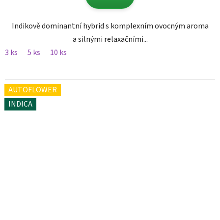
Indikově dominantní hybrid s komplexním ovocným aroma
a silnými relaxačními...
3 ks
5 ks
10 ks
AUTOFLOWER
INDICA