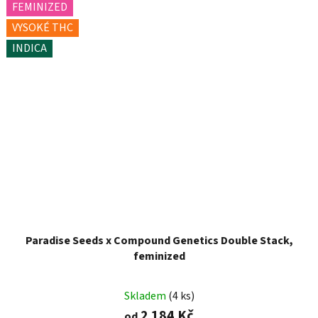
FEMINIZED
VYSOKÉ THC
INDICA
Paradise Seeds x Compound Genetics Double Stack,
feminized
Skladem
(4 ks)
2 184 Kč
od