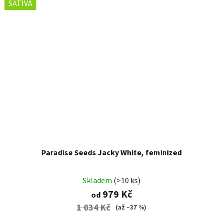
SATIVA
Paradise Seeds Jacky White, feminized
Skladem
(>10 ks)
979 Kč
od
1 034 Kč
(až –37 %)