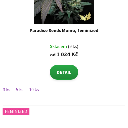
Paradise Seeds Momo, feminized
Skladem
(9 ks)
1 034 Kč
od
DETAIL
3 ks
5 ks
10 ks
FEMINIZED