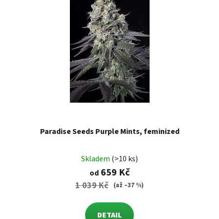
Paradise Seeds Purple Mints, feminized
Skladem
(>10 ks)
659 Kč
od
1 039 Kč
(až –37 %)
DETAIL