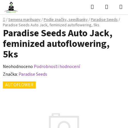
Přejít
Hledat
NÁKUPN
na
KOŠÍK
obsah
Domů
/
Semena marihuany
/
Podle značky, seedbanky
/
Paradise Seeds
/
Paradise Seeds Auto Jack, feminized autoflowering, 5ks
Paradise Seeds Auto Jack,
feminized autoflowering,
5ks
Průměrné
Neohodnoceno
Podrobnosti hodnocení
hodnocení
Značka:
Paradise Seeds
produktu
AUTOFLOWER
je
0,0
z
5
hvězdiček.