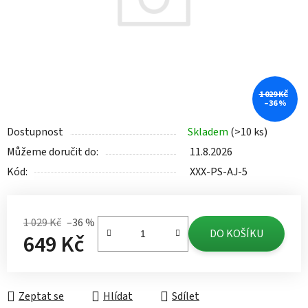
1 029 KČ
–36 %
Dostupnost
Skladem
(>10 ks)
Můžeme doručit do:
11.8.2026
Kód:
XXX-PS-AJ-5
1 029 Kč
–36 %
DO KOŠÍKU
649 Kč
Měrná cena:
Zeptat se
Hlídat
Sdílet