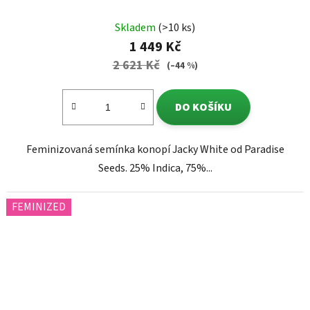
Skladem
(>10 ks)
1 449 Kč
2 621 Kč
(–44 %)
DO KOŠÍKU
Feminizovaná semínka konopí Jacky White od Paradise
Seeds. 25% Indica, 75%...
FEMINIZED