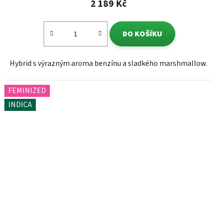
2 189 Kč
DO KOŠÍKU
Hybrid s výrazným aroma benzínu a sladkého marshmallow.
FEMINIZED
INDICA