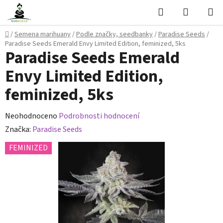
Přejít
Hledat
NÁKUPN
na
KOŠÍK
obsah
Domů
/
Semena marihuany
/
Podle značky, seedbanky
/
Paradise Seeds
/
Paradise Seeds Emerald Envy Limited Edition, feminized, 5ks
Paradise Seeds Emerald
Envy Limited Edition,
feminized, 5ks
Průměrné
Neohodnoceno
Podrobnosti hodnocení
hodnocení
Značka:
Paradise Seeds
produktu
FEMINIZED
je
0,0
z
5
hvězdiček.