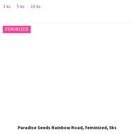
3 ks
5 ks
10 ks
FEMINIZED
Paradise Seeds Rainbow Road, feminized, 5ks