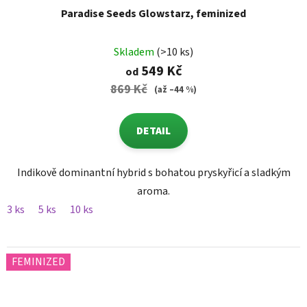
Paradise Seeds Glowstarz, feminized
Skladem
(>10 ks)
549 Kč
od
869 Kč
(až –44 %)
DETAIL
Indikově dominantní hybrid s bohatou pryskyřicí a sladkým
aroma.
3 ks
5 ks
10 ks
FEMINIZED