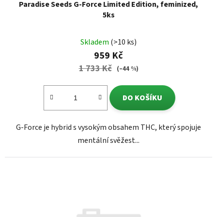
Paradise Seeds G-Force Limited Edition, feminized,
5ks
Skladem
(>10 ks)
959 Kč
1 733 Kč
(–44 %)
DO KOŠÍKU
G-Force je hybrid s vysokým obsahem THC, který spojuje
mentální svěžest...