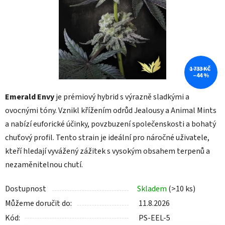
1 733 KČ
–44 %
Emerald Envy
je prémiový hybrid s výrazně sladkými a
ovocnými tóny. Vznikl křížením odrůd
Jealousy a
Animal Mints
a nabízí euforické účinky, povzbuzení společenskosti a bohatý
chuťový profil. Tento strain je ideální pro náročné uživatele,
kteří hledají
vyvážený zážitek s vysokým obsahem terpenů a
nezaměnitelnou chutí.
Dostupnost
Skladem
(>10 ks)
Můžeme doručit do:
11.8.2026
Kód:
PS-EEL-5