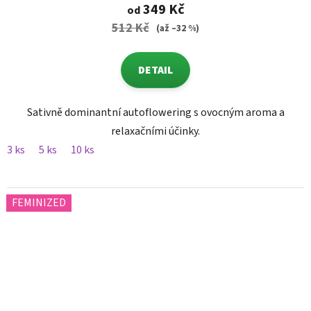
349 Kč
od
512 Kč
(až –32 %)
DETAIL
Sativně dominantní autoflowering s ovocným aroma a
relaxačními účinky.
3 ks
5 ks
10 ks
FEMINIZED