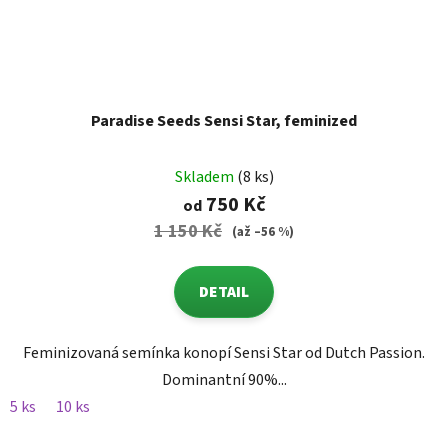
Paradise Seeds Sensi Star, feminized
Skladem
(8 ks)
750 Kč
od
1 150 Kč
(až –56 %)
DETAIL
Feminizovaná semínka konopí Sensi Star od Dutch Passion.
Dominantní 90%...
5 ks
10 ks