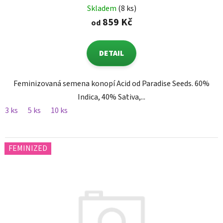
Skladem
(8 ks)
859 Kč
od
DETAIL
Feminizovaná semena konopí Acid od Paradise Seeds. 60%
Indica, 40% Sativa,...
3 ks
5 ks
10 ks
FEMINIZED