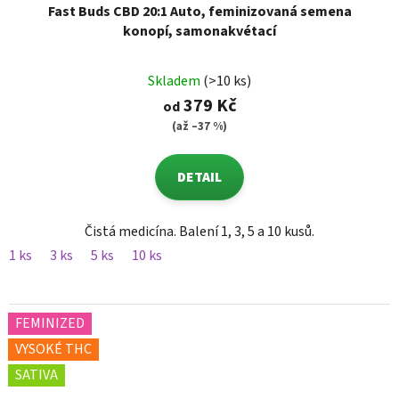
Fast Buds CBD 20:1 Auto, feminizovaná semena
konopí, samonakvétací
Skladem
(>10 ks)
379 Kč
od
(až –37 %)
DETAIL
Čistá medicína. Balení 1, 3, 5 a 10 kusů.
1 ks
3 ks
5 ks
10 ks
FEMINIZED
VYSOKÉ THC
SATIVA