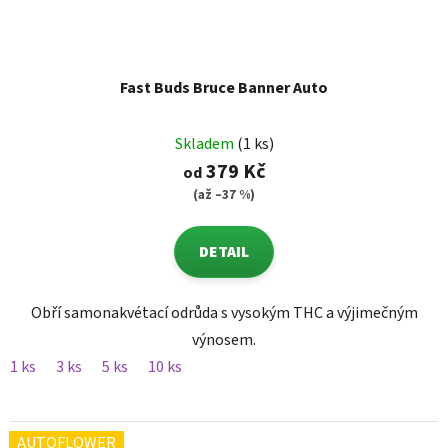
Fast Buds Bruce Banner Auto
Skladem
(1 ks)
379 Kč
od
(až –37 %)
DETAIL
Obří samonakvétací odrůda s vysokým THC a výjimečným
výnosem.
1 ks
3 ks
5 ks
10 ks
AUTOFLOWER