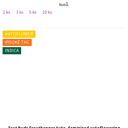
kusů.
1 ks
3 ks
5 ks
10 ks
AUTOFLOWER
VYSOKÉ THC
INDICA