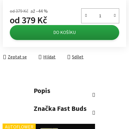
od 379 Kč
až –44 %
od
379 Kč
Měrná cena:
DO KOŠÍKU
Zeptat se
Hlídat
Sdílet
Popis
Značka
Fast Buds
AUTOFLOWER