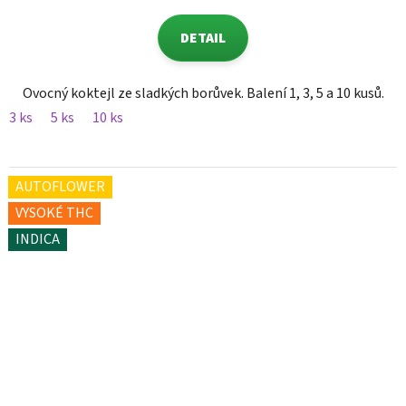
DETAIL
Ovocný koktejl ze sladkých borůvek. Balení 1, 3, 5 a 10 kusů.
3 ks
5 ks
10 ks
AUTOFLOWER
VYSOKÉ THC
INDICA