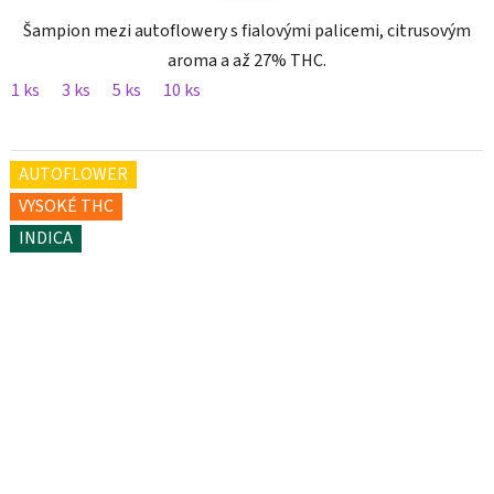
Šampion mezi autoflowery s fialovými palicemi, citrusovým
aroma a až 27% THC.
1 ks
3 ks
5 ks
10 ks
AUTOFLOWER
VYSOKÉ THC
INDICA