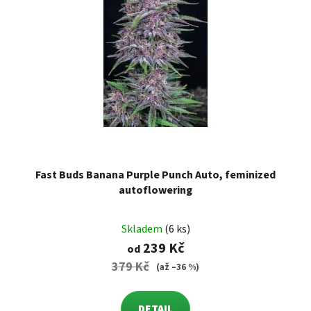
Fast Buds Banana Purple Punch Auto, feminized
autoflowering
Průměrné
Skladem
(6 ks)
hodnocení
239 Kč
od
produktu
379 Kč
(až –36 %)
je
5,0
DETAIL