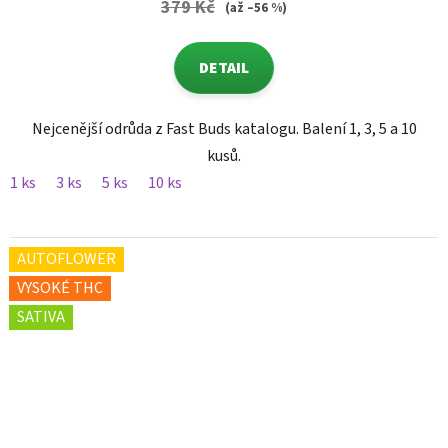
379 Kč
(až –56 %)
DETAIL
Nejcenější odrůda z Fast Buds katalogu. Balení 1, 3, 5 a 10
kusů.
1 ks
3 ks
5 ks
10 ks
AUTOFLOWER
VYSOKÉ THC
SATIVA