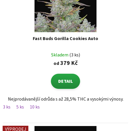
Fast Buds Gorilla Cookies Auto
Skladem
(3 ks)
379 Kč
od
DETAIL
Nejprodávanější odrůda s až 28,5% THC a vysokými výnosy.
3 ks
5 ks
10 ks
VÝPRODEJ