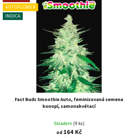
AUTOFLOWER
INDICA
Fast Buds Smoothie Auto, feminizovaná semena
konopí, samonakvétací
Skladem
(9 ks)
164 Kč
od