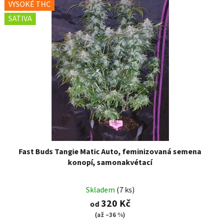
VYSOKÉ THC
SATIVA
Fast Buds Tangie Matic Auto, feminizovaná semena
konopí, samonakvétací
Skladem
(7 ks)
320 Kč
od
(až –36 %)