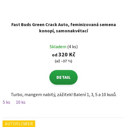
Fast Buds Green Crack Auto, feminizovaná semena
konopí, samonakvétací
Skladem
(4 ks)
320 Kč
od
(až –37 %)
DETAIL
Turbo, mangem nabitý, zážitek! Balení 1, 3, 5 a 10 kusů.
5 ks
10 ks
AUTOFLOWER