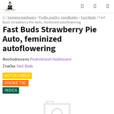
Přejít
Hledat
NÁKUPN
na
KOŠÍK
obsah
Domů
/
Semena marihuany
/
Podle značky, seedbanky
/
Fast Buds
/
Fast
Buds Strawberry Pie Auto, feminized autoflowering
Fast Buds Strawberry Pie
Auto, feminized
autoflowering
Průměrné
Neohodnoceno
Podrobnosti hodnocení
hodnocení
Značka:
Fast Buds
produktu
AUTOFLOWER
je
VYSOKÉ THC
0,0
INDICA
z
5
hvězdiček.