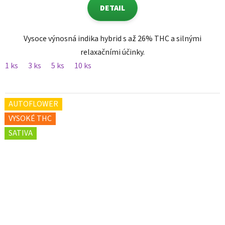
DETAIL
Vysoce výnosná indika hybrid s až 26% THC a silnými
relaxačními účinky.
1 ks
3 ks
5 ks
10 ks
AUTOFLOWER
VYSOKÉ THC
SATIVA