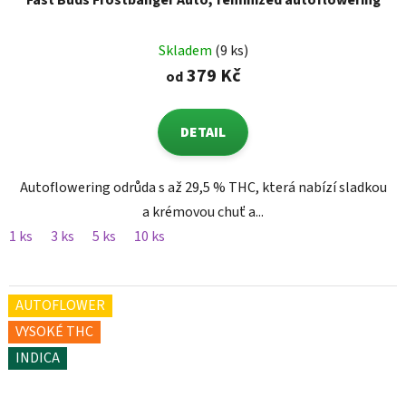
Fast Buds Frostbanger Auto, feminized autoflowering
Skladem
(9 ks)
379 Kč
od
DETAIL
Autoflowering odrůda s až 29,5 % THC, která nabízí sladkou
a krémovou chuť a...
1 ks
3 ks
5 ks
10 ks
AUTOFLOWER
VYSOKÉ THC
INDICA