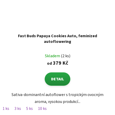
Fast Buds Papaya Cookies Auto, feminized
autoflowering
Skladem
(2 ks)
379 Kč
od
DETAIL
Sativa-dominantní autoflower s tropickým ovocným
aroma, vysokou produkcí...
1 ks
3 ks
5 ks
10 ks