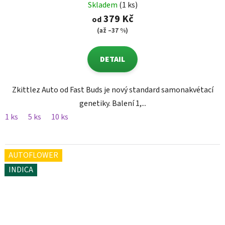
Skladem
(1 ks)
379 Kč
od
(až –37 %)
DETAIL
Zkittlez Auto od Fast Buds je nový standard samonakvétací
genetiky. Balení 1,...
1 ks
5 ks
10 ks
AUTOFLOWER
INDICA