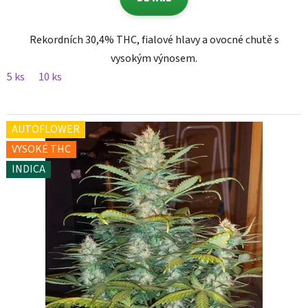
z
5
hvězdiček.
Rekordních 30,4% THC, fialové hlavy a ovocné chutě s
vysokým výnosem.
5 ks
10 ks
AUTOFLOWER
VYSOKÉ THC
INDICA