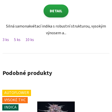
DETAIL
Silná samonakvétací indika s robustní strukturou, vysokým
výnosem a...
3 ks
5 ks
10 ks
Podobné produkty
AUTOFLOWER
VYSOKÉ THC
INDICA