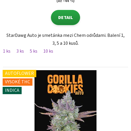
(až –44 %)
DETAIL
StarDawg Auto je smetánka mezi Chem odrůdami. Balení 1,
3, 5 a 10 kusů.
1 ks
3 ks
5 ks
10 ks
AUTOFLOWER
VYSOKÉ THC
INDICA