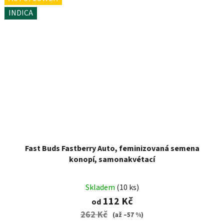
INDICA
Fast Buds Fastberry Auto, feminizovaná semena
konopí, samonakvétací
Skladem
(10 ks)
112 Kč
od
262 Kč
(až –57 %)