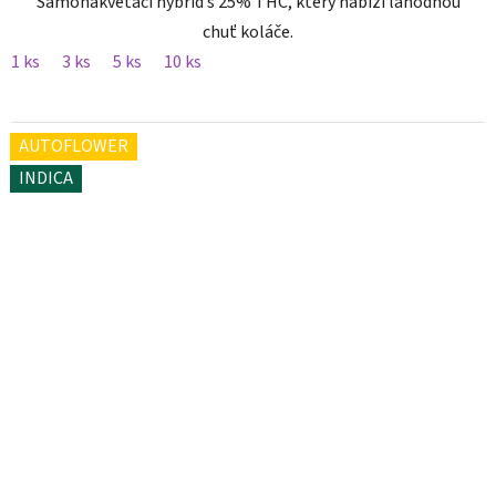
Samonakvétací hybrid s 25% THC, který nabízí lahodnou
chuť koláče.
1 ks
3 ks
5 ks
10 ks
AUTOFLOWER
INDICA