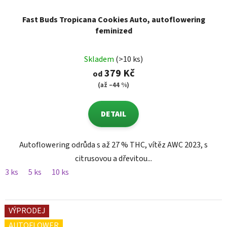
Fast Buds Tropicana Cookies Auto, autoflowering
feminized
Skladem
(>10 ks)
379 Kč
od
(až –44 %)
DETAIL
Autoflowering odrůda s až 27 % THC, vítěz AWC 2023, s
citrusovou a dřevitou...
3 ks
5 ks
10 ks
VÝPRODEJ
AUTOFLOWER