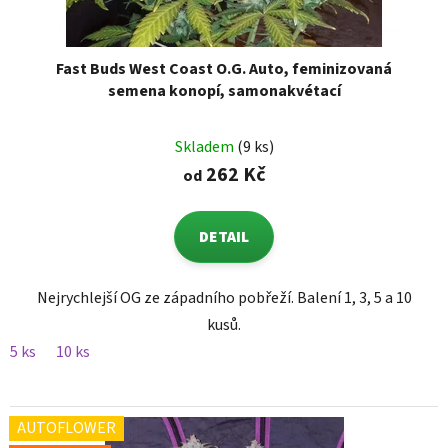
Fast Buds West Coast O.G. Auto, feminizovaná
semena konopí, samonakvétací
Skladem
(9 ks)
262 Kč
od
DETAIL
Nejrychlejší OG ze západního pobřeží. Balení 1, 3, 5 a 10
kusů.
5 ks
10 ks
AUTOFLOWER