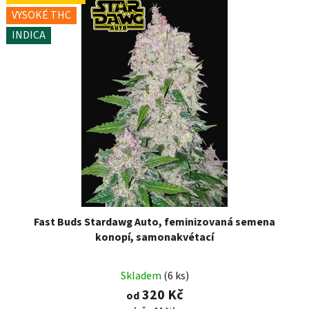
VYSOKÉ THC
INDICA
Fast Buds Stardawg Auto, feminizovaná semena
konopí, samonakvétací
Skladem
(6 ks)
320 Kč
od