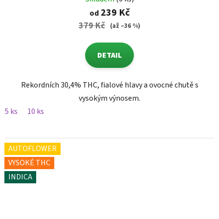
hodnocení
239 Kč
od
produktu
379 Kč
(až –36 %)
je
5,0
DETAIL
z
5
hvězdiček.
Rekordních 30,4% THC, fialové hlavy a ovocné chutě s
vysokým výnosem.
5 ks
10 ks
AUTOFLOWER
VYSOKÉ THC
INDICA