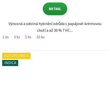
DETAIL
Výnosná a odolná hybridní odrůda s papájově-krémovou
chutí a až 30 % THC....
1 ks
3 ks
5 ks
10 ks
AUTOFLOWER
INDICA