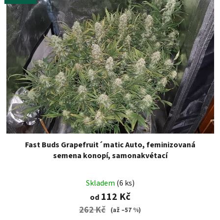
Fast Buds Grapefruit´matic Auto, feminizovaná
semena konopí, samonakvétací
Skladem
(6 ks)
112 Kč
od
262 Kč
(až –57 %)