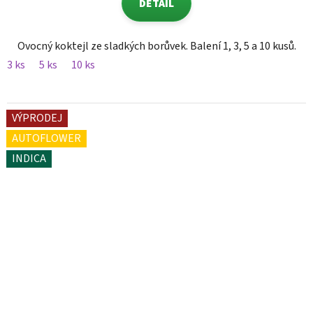
DETAIL
Ovocný koktejl ze sladkých borůvek. Balení 1, 3, 5 a 10 kusů.
3 ks
5 ks
10 ks
VÝPRODEJ
AUTOFLOWER
INDICA