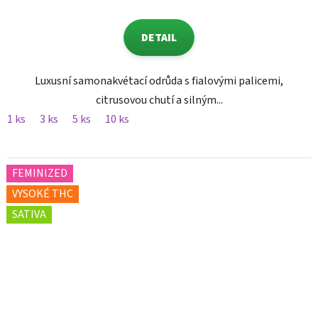
DETAIL
Luxusní samonakvétací odrůda s fialovými palicemi,
citrusovou chutí a silným...
1 ks
3 ks
5 ks
10 ks
FEMINIZED
VYSOKÉ THC
SATIVA