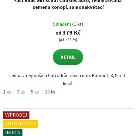
Fast Buds Girl Scout Cookies Auto, feminizovaná
semena konopí, samonakvétací
Skladem
(1 ks)
379 Kč
od
(až –44 %)
DETAIL
Jedna z nejlepších Cali odrůd všech dob. Balení 1, 3, 5 a 10
kusů.
1 ks
3 ks
5 ks
10 ks
VÝPRODEJ
AUTOFLOWER
INDICA