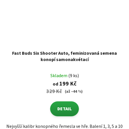
Fast Buds Six Shooter Auto, feminizovaná semena
konopí samonakvétací
Skladem
(9 ks)
199 Kč
od
329 Kč
(až –44 %)
DETAIL
Nejvyšší kalibr konopného řemesla ve hře. Balení 1, 3, 5 a 10