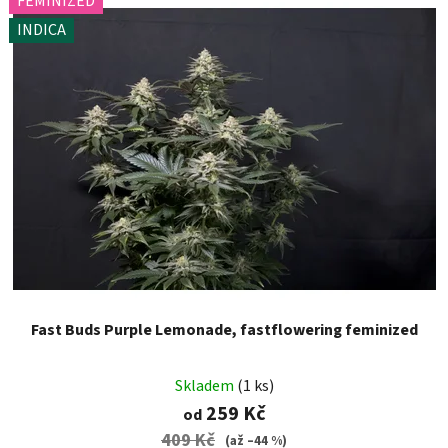
FEMINIZED
INDICA
Fast Buds Purple Lemonade, fastflowering feminized
Skladem
(1 ks)
259 Kč
od
409 Kč
(až –44 %)