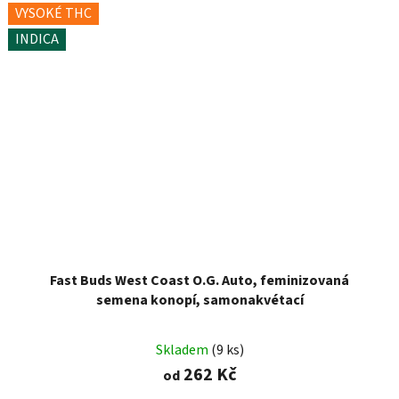
VYSOKÉ THC
INDICA
Fast Buds West Coast O.G. Auto, feminizovaná
semena konopí, samonakvétací
Skladem
(9 ks)
262 Kč
od