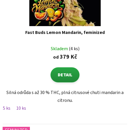
Fast Buds Lemon Mandarin, feminized
Skladem
(4 ks)
379 Kč
od
DETAIL
Silná odrůda s až 30 % THC, plná citrusové chuti mandarin a
citronu.
5 ks
10 ks