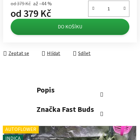
od 379 Kč
až –44 %
od
379 Kč
Měrná cena:
DO KOŠÍKU
Zeptat se
Hlídat
Sdílet
Popis
Značka
Fast Buds
AUTOFLOWER
INDICA