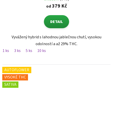
379 Kč
od
DETAIL
Vyvážený hybrid s lahodnou jablečnou chutí, vysokou
odolností a až 29% THC.
1 ks
3 ks
5 ks
10 ks
AUTOFLOWER
VYSOKÉ THC
SATIVA