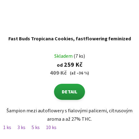
Fast Buds Tropicana Cookies, fastflowering feminized
Skladem
(7 ks)
259 Kč
od
409 Kč
(až –36 %)
DETAIL
Šampion mezi autoflowery s fialovými palicemi, citrusovým
aroma a až 27% THC.
1 ks
3 ks
5 ks
10 ks