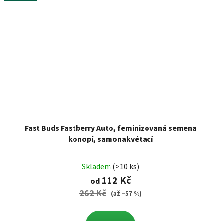
Fast Buds Fastberry Auto, feminizovaná semena
konopí, samonakvétací
Skladem
(>10 ks)
112 Kč
od
262 Kč
(až –57 %)