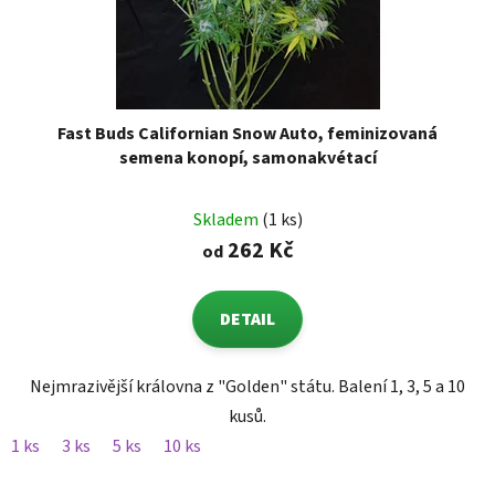
Fast Buds Californian Snow Auto, feminizovaná
semena konopí, samonakvétací
Skladem
(1 ks)
262 Kč
od
DETAIL
Nejmrazivější královna z "Golden" státu. Balení 1, 3, 5 a 10
kusů.
1 ks
3 ks
5 ks
10 ks