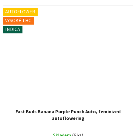
AUTOFLOWER
VYSOKÉ THC
INDICA
Fast Buds Banana Purple Punch Auto, feminized
autoflowering
Průměrné
Skladem
(6 ks)