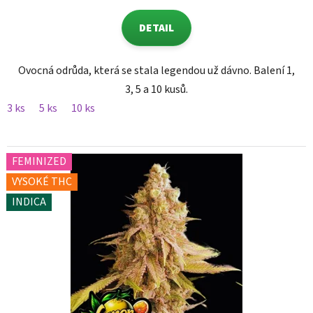
DETAIL
Ovocná odrůda, která se stala legendou už dávno. Balení 1,
3, 5 a 10 kusů.
3 ks
5 ks
10 ks
FEMINIZED
VYSOKÉ THC
INDICA