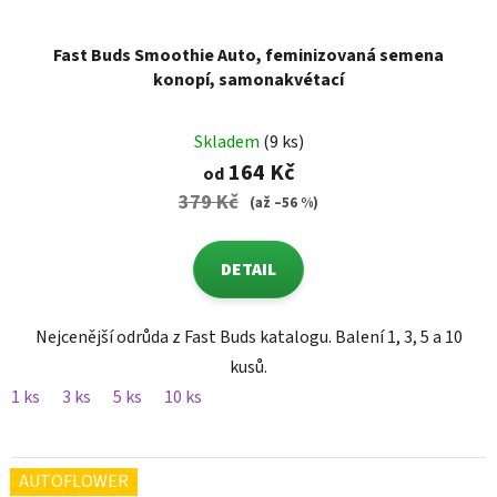
Fast Buds Smoothie Auto, feminizovaná semena
konopí, samonakvétací
Skladem
(9 ks)
164 Kč
od
379 Kč
(až –56 %)
DETAIL
Nejcenější odrůda z Fast Buds katalogu. Balení 1, 3, 5 a 10
kusů.
1 ks
3 ks
5 ks
10 ks
AUTOFLOWER