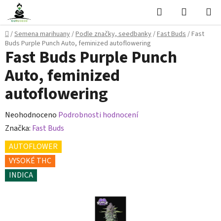
Přejít
Hledat
NÁKUPN
na
KOŠÍK
obsah
Domů
/
Semena marihuany
/
Podle značky, seedbanky
/
Fast Buds
/
Fast
Buds Purple Punch Auto, feminized autoflowering
Fast Buds Purple Punch
Auto, feminized
autoflowering
Průměrné
Neohodnoceno
Podrobnosti hodnocení
hodnocení
Značka:
Fast Buds
produktu
AUTOFLOWER
je
VYSOKÉ THC
0,0
INDICA
z
5
hvězdiček.