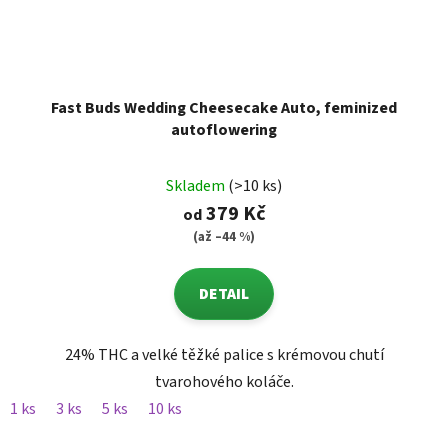
Fast Buds Wedding Cheesecake Auto, feminized
autoflowering
Skladem
(>10 ks)
379 Kč
od
(až –44 %)
DETAIL
24% THC a velké těžké palice s krémovou chutí
tvarohového koláče.
1 ks
3 ks
5 ks
10 ks