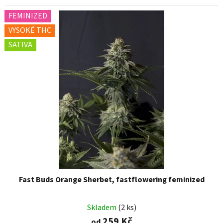
FEMINIZED
VYSOKÉ THC
SATIVA
Fast Buds Orange Sherbet, fastflowering feminized
Skladem
(2 ks)
259 Kč
od