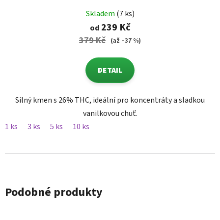
Skladem
(7 ks)
239 Kč
od
379 Kč
(až –37 %)
DETAIL
Silný kmen s 26% THC, ideální pro koncentráty a sladkou
vanilkovou chuť.
1 ks
3 ks
5 ks
10 ks
Podobné produkty