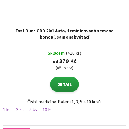
Fast Buds CBD 20:1 Auto, feminizovaná semena
konopí, samonakvétací
Skladem
(>10 ks)
379 Kč
od
(až –37 %)
DETAIL
Čistá medicína. Balení 1, 3, 5 a 10 kusů.
1 ks
3 ks
5 ks
10 ks