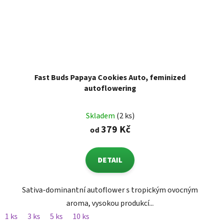
Fast Buds Papaya Cookies Auto, feminized
autoflowering
Skladem
(2 ks)
379 Kč
od
DETAIL
Sativa-dominantní autoflower s tropickým ovocným
aroma, vysokou produkcí...
1 ks
3 ks
5 ks
10 ks