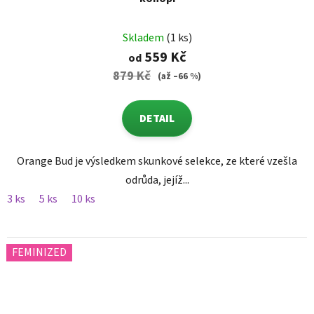
Skladem
(1 ks)
559 Kč
od
879 Kč
(až –66 %)
DETAIL
Orange Bud je výsledkem skunkové selekce, ze které vzešla
odrůda, jejíž...
3 ks
5 ks
10 ks
FEMINIZED