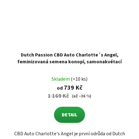
Dutch Passion CBD Auto Charlotte´s Angel,
feminizovaná semena konopí, samonakvétací
Skladem
(>10 ks)
739 Kč
od
1 169 Kč
(až –36 %)
DETAIL
CBD Auto Charlotte's Angel je první odrůda od Dutch