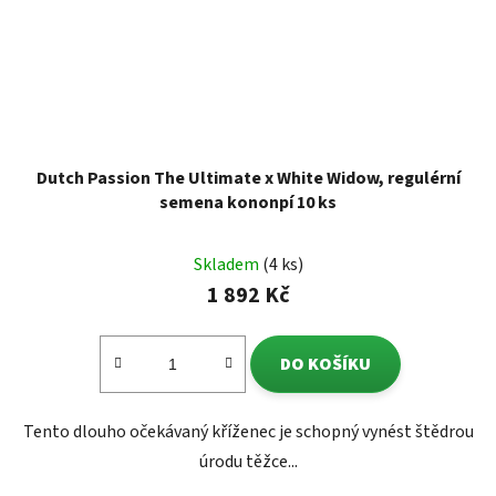
Dutch Passion The Ultimate x White Widow, regulérní
semena kononpí 10 ks
Skladem
(4 ks)
1 892 Kč
DO KOŠÍKU
Tento dlouho očekávaný kříženec je schopný vynést štědrou
úrodu těžce...