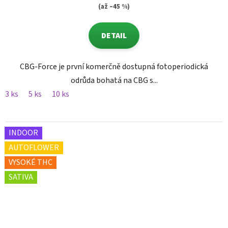
(až –45 %)
DETAIL
CBG-Force je první komerčně dostupná fotoperiodická
odrůda bohatá na CBG s...
3 ks
5 ks
10 ks
INDOOR
AUTOFLOWER
VYSOKÉ THC
SATIVA