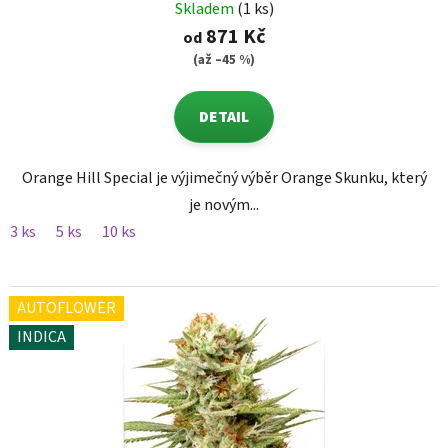
Skladem
(1 ks)
871 Kč
od
(až –45 %)
DETAIL
Orange Hill Special je výjimečný výběr Orange Skunku, který
je novým...
3 ks
5 ks
10 ks
AUTOFLOWER
INDICA