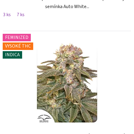
semínka Auto White...
3 ks
7 ks
FEMINIZED
VYSOKÉ THC
INDICA