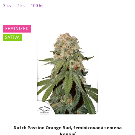
3 ks
7 ks
100 ks
FEMINIZED
SATIVA
Dutch Passion Orange Bud, feminizovaná semena
konopí