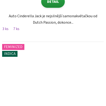
DETAIL
Auto Cinderella Jack je nejsilnější samonakvétačkou od
Dutch Passion, dokonce...
3 ks
7 ks
FEMINIZED
INDICA