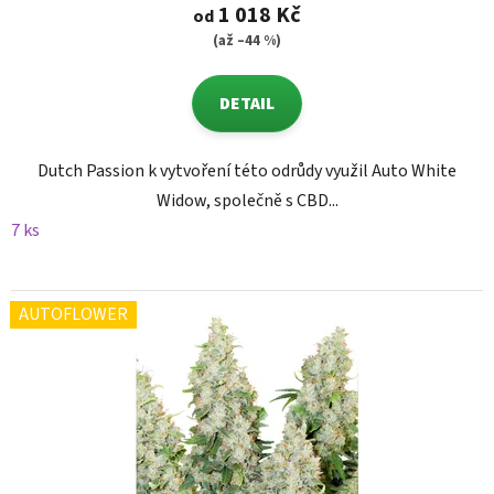
1 018 Kč
od
(až –44 %)
DETAIL
Dutch Passion k vytvoření této odrůdy využil Auto White
Widow, společně s CBD...
7 ks
AUTOFLOWER