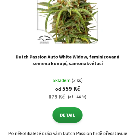
Dutch Passion Auto White Widow, feminizovaná
semena konopí, samonakvétací
Skladem
(3 ks)
559 Kč
od
879 Kč
(až –44 %)
DETAIL
Po několikaleté práci vám Dutch Passion hrdě představuje