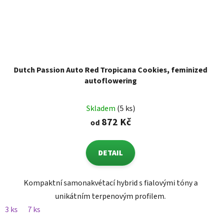
Dutch Passion Auto Red Tropicana Cookies, feminized
autoflowering
Skladem
(5 ks)
872 Kč
od
DETAIL
Kompaktní samonakvétací hybrid s fialovými tóny a
unikátním terpenovým profilem.
3 ks
7 ks