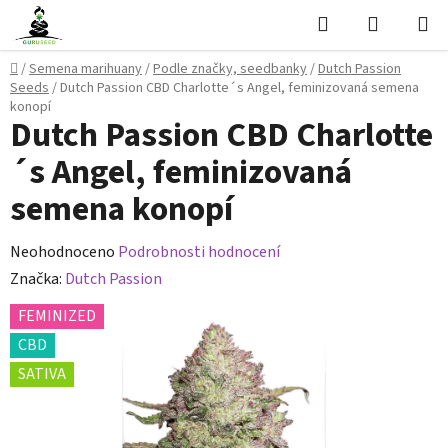
Přejít
Hledat
NÁKUPN
na
KOŠÍK
obsah
Domů
/
Semena marihuany
/
Podle značky, seedbanky
/
Dutch Passion
Seeds
/
Dutch Passion CBD Charlotte´s Angel, feminizovaná semena
konopí
Dutch Passion CBD Charlotte
´s Angel, feminizovaná
semena konopí
Průměrné
Neohodnoceno
Podrobnosti hodnocení
hodnocení
Značka:
Dutch Passion
produktu
FEMINIZED
je
CBD
0,0
SATIVA
z
5
hvězdiček.