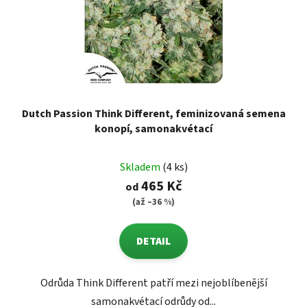
Dutch Passion Think Different, feminizovaná semena
konopí, samonakvétací
Skladem
(4 ks)
465 Kč
od
(až –36 %)
DETAIL
Odrůda Think Different patří mezi nejoblíbenější
samonakvétací odrůdy od...