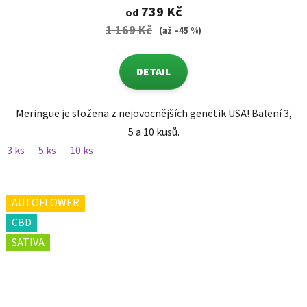
739 Kč
od
1 169 Kč
(až –45 %)
DETAIL
Meringue je složena z nejovocnějších genetik USA! Balení 3,
5 a 10 kusů.
3 ks
5 ks
10 ks
AUTOFLOWER
CBD
SATIVA