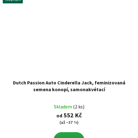
Dutch Passion Auto Cinderella Jack, feminizovaná
semena konopí, samonakvétací
Skladem
(2 ks)
552 Kč
od
(až –37 %)