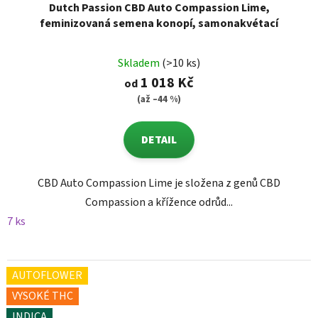
Dutch Passion CBD Auto Compassion Lime,
feminizovaná semena konopí, samonakvétací
Skladem
(>10 ks)
1 018 Kč
od
(až –44 %)
DETAIL
CBD Auto Compassion Lime je složena z genů CBD
Compassion a křížence odrůd...
7 ks
AUTOFLOWER
VYSOKÉ THC
INDICA