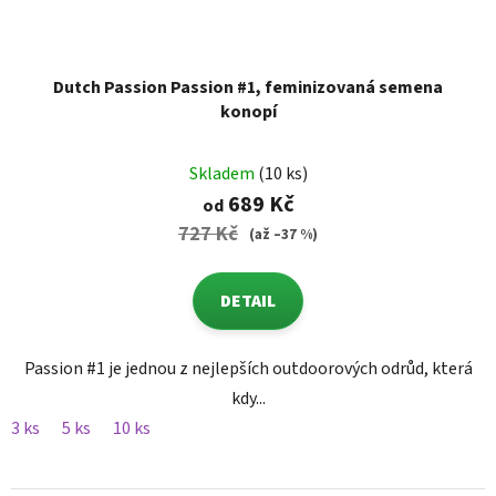
Dutch Passion Passion #1, feminizovaná semena
konopí
Skladem
(10 ks)
689 Kč
od
727 Kč
(až –37 %)
DETAIL
Passion #1 je jednou z nejlepších outdoorových odrůd, která
kdy...
3 ks
5 ks
10 ks