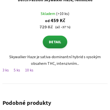
Dutch Passion Skywalker Haze, feminized
Skladem
(>10 ks)
459 Kč
od
729 Kč
(až –37 %)
DETAIL
Skywalker Haze je sativa-dominantní hybrid s vysokým
obsahem THC, intenzivním...
3 ks
5 ks
10 ks
Podobné produkty