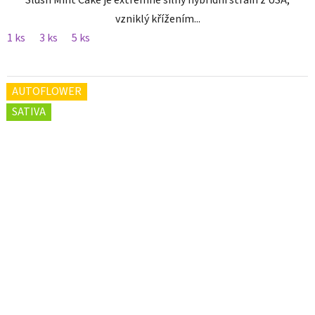
Slush Mint Cake je extrémně silný hybridní strain z USA,
vzniklý křížením...
1 ks
3 ks
5 ks
AUTOFLOWER
SATIVA