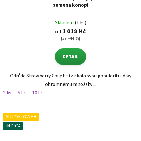
semena konopí
Skladem
(1 ks)
1 018 Kč
od
(až –44 %)
DETAIL
Odrůda Strawberry Cough si získala svou popularitu, díky
ohromnému množství...
3 ks
5 ks
10 ks
AUTOFLOWER
INDICA