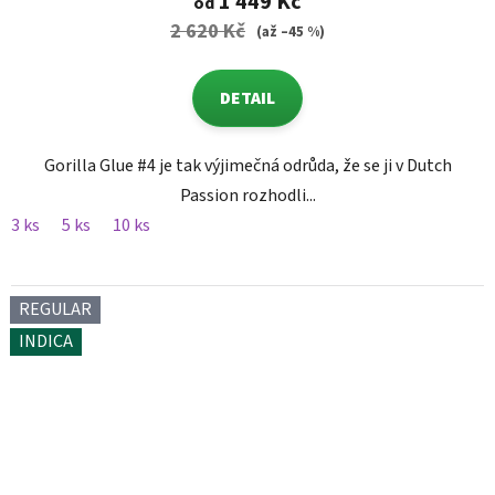
1 449 Kč
od
2 620 Kč
(až –45 %)
DETAIL
Gorilla Glue #4 je tak výjimečná odrůda, že se ji v Dutch
Passion rozhodli...
3 ks
5 ks
10 ks
REGULAR
INDICA