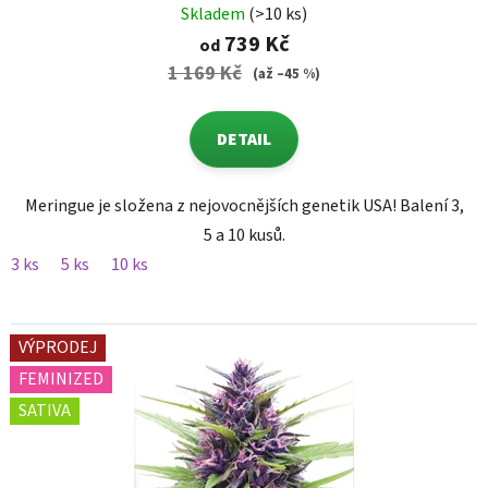
Skladem
(>10 ks)
739 Kč
od
1 169 Kč
(až –45 %)
DETAIL
Meringue je složena z nejovocnějších genetik USA! Balení 3,
5 a 10 kusů.
3 ks
5 ks
10 ks
VÝPRODEJ
FEMINIZED
SATIVA