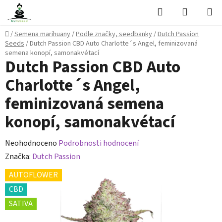
Přejít
Hledat
NÁKUPN
na
KOŠÍK
obsah
Domů
/
Semena marihuany
/
Podle značky, seedbanky
/
Dutch Passion
Seeds
/
Dutch Passion CBD Auto Charlotte´s Angel, feminizovaná
semena konopí, samonakvétací
Dutch Passion CBD Auto
Charlotte´s Angel,
feminizovaná semena
konopí, samonakvétací
Průměrné
Neohodnoceno
Podrobnosti hodnocení
hodnocení
Značka:
Dutch Passion
produktu
AUTOFLOWER
je
CBD
0,0
SATIVA
z