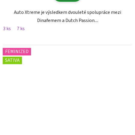
Auto Xtreme je výsledkem dvouleté spolupráce mezi
Dinafemem a Dutch Passion....
3 ks
7 ks
FEMINIZED
SATIVA