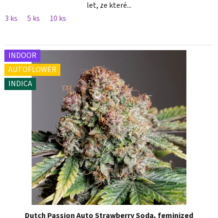
let, ze které...
3 ks
5 ks
10 ks
INDOOR
AUTOFLOWER
INDICA
Dutch Passion Auto Strawberry Soda, feminized