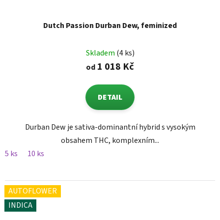
Dutch Passion Durban Dew, feminized
Skladem
(4 ks)
1 018 Kč
od
DETAIL
Durban Dew je sativa-dominantní hybrid s vysokým
obsahem THC, komplexním...
5 ks
10 ks
AUTOFLOWER
INDICA