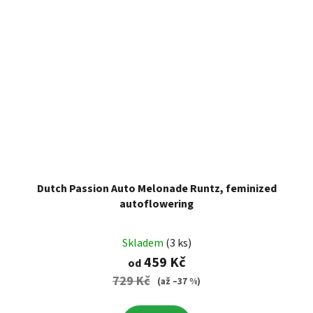
Dutch Passion Auto Melonade Runtz, feminized
autoflowering
Skladem
(3 ks)
459 Kč
od
729 Kč
(až –37 %)