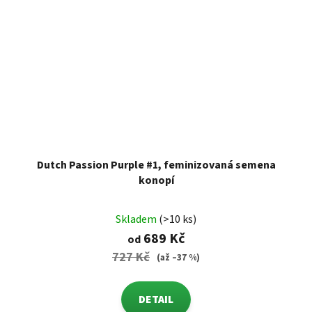
Dutch Passion Purple #1, feminizovaná semena
konopí
Skladem
(>10 ks)
689 Kč
od
727 Kč
(až –37 %)
DETAIL