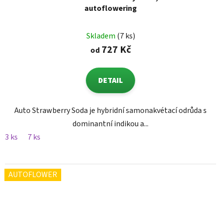
autoflowering
Skladem
(7 ks)
727 Kč
od
DETAIL
Auto Strawberry Soda je hybridní samonakvétací odrůda s
dominantní indikou a...
3 ks
7 ks
AUTOFLOWER