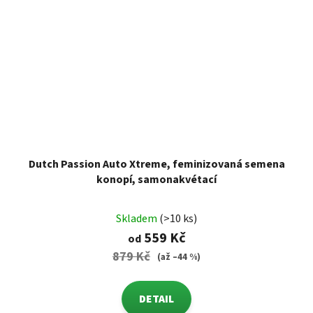
Dutch Passion Auto Xtreme, feminizovaná semena
konopí, samonakvétací
Skladem
(>10 ks)
559 Kč
od
879 Kč
(až –44 %)
DETAIL