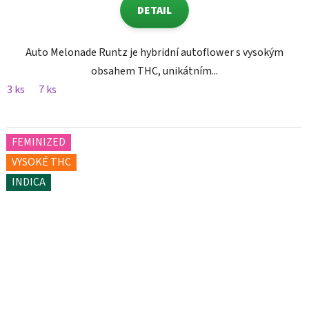
DETAIL
Auto Melonade Runtz je hybridní autoflower s vysokým
obsahem THC, unikátním...
3 ks
7 ks
FEMINIZED
VYSOKÉ THC
INDICA