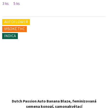
3 ks
5 ks
AUTOFLOWER
VYSOKÉ THC
INDICA
Dutch Passion Auto Banana Blaze, feminizovaná
semena konopí, samonakvétací