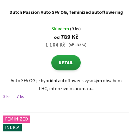
Dutch Passion Auto SFV OG, feminized autoflowering
Skladem
(9 ks)
789 Kč
od
1 164 Kč
(až –32 %)
DETAIL
Auto SFV OG je hybridní autoflower s vysokým obsahem
THC, intenzivním aroma a...
3 ks
7 ks
FEMINIZED
INDICA