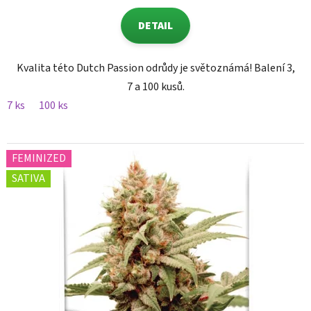
DETAIL
Kvalita této Dutch Passion odrůdy je světoznámá! Balení 3,
7 a 100 kusů.
7 ks
100 ks
FEMINIZED
SATIVA