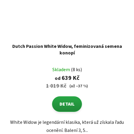
Dutch Passion White Widow, feminizovaná semena
konopí
Skladem
(8 ks)
639 Kč
od
1 019 Kč
(až –37 %)
DETAIL
White Widow je legendární klasika, která už získala řadu
ocenění. Balení 3, 5...