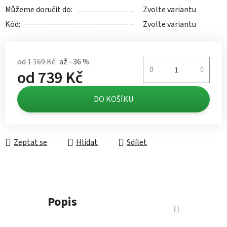
Můžeme doručit do:
Zvolte variantu
Kód:
Zvolte variantu
od 1 169 Kč
až –36 %
od
739 Kč
Měrná cena:
DO KOŠÍKU
Zeptat se
Hlídat
Sdílet
Popis