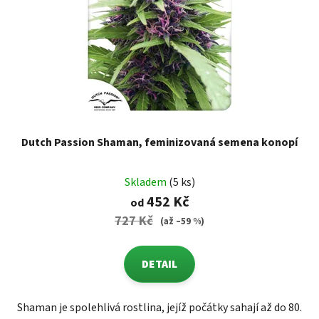
Dutch Passion Shaman, feminizovaná semena konopí
Skladem
(5 ks)
452 Kč
od
727 Kč
(až –59 %)
DETAIL
Shaman je spolehlivá rostlina, jejíž počátky sahají až do 80.