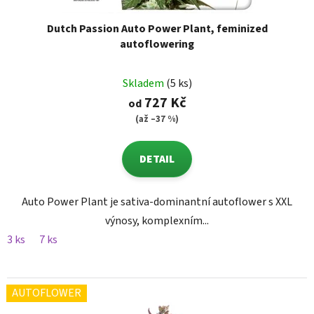
Dutch Passion Auto Power Plant, feminized
autoflowering
Skladem
(5 ks)
727 Kč
od
(až –37 %)
DETAIL
Auto Power Plant je sativa-dominantní autoflower s XXL
výnosy, komplexním...
3 ks
7 ks
AUTOFLOWER