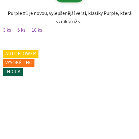
Purple #1 je novou, vylepšenější verzí, klasiky Purple, která
vznikla už v...
3 ks
5 ks
10 ks
AUTOFLOWER
VYSOKÉ THC
INDICA