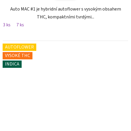
Auto MAC #1 je hybridní autoflower s vysokým obsahem
THC, kompaktními tvrdými...
3 ks
7 ks
AUTOFLOWER
VYSOKÉ THC
INDICA