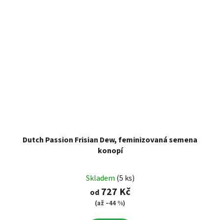
Dutch Passion Frisian Dew, feminizovaná semena
konopí
Skladem
(5 ks)
727 Kč
od
(až –44 %)