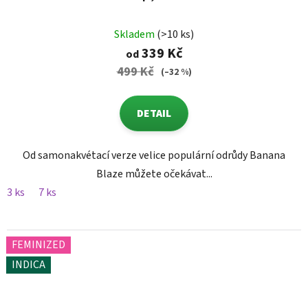
Skladem
(>10 ks)
339 Kč
od
499 Kč
(–32 %)
DETAIL
Od samonakvétací verze velice populární odrůdy Banana
Blaze můžete očekávat...
3 ks
7 ks
FEMINIZED
INDICA