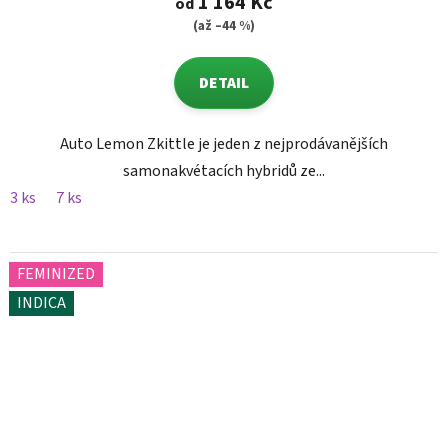
1 164 Kč
od
(až –44 %)
DETAIL
Auto Lemon Zkittle je jeden z nejprodávanějších
samonakvétacích hybridů ze...
3 ks
7 ks
FEMINIZED
INDICA