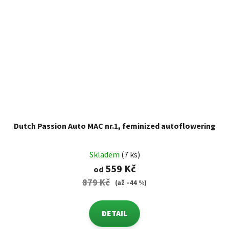
Dutch Passion Auto MAC nr.1, feminized autoflowering
Skladem
(7 ks)
559 Kč
od
879 Kč
(až –44 %)
DETAIL