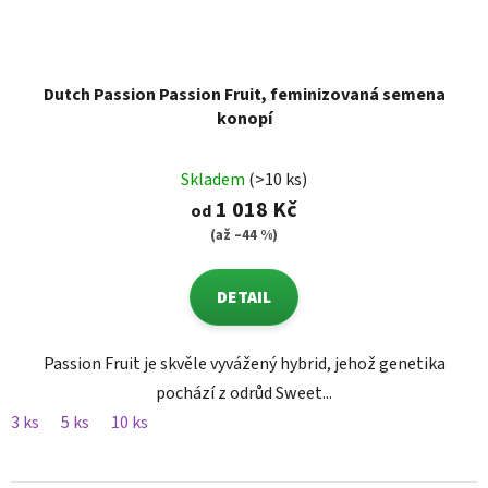
Dutch Passion Passion Fruit, feminizovaná semena
konopí
Skladem
(>10 ks)
1 018 Kč
od
(až –44 %)
DETAIL
Passion Fruit je skvěle vyvážený hybrid, jehož genetika
pochází z odrůd Sweet...
3 ks
5 ks
10 ks