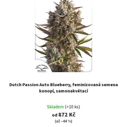
Dutch Passion Auto Blueberry, feminizovaná semena
konopí, samonakvétací
Skladem
(>10 ks)
872 Kč
od
(až –44 %)