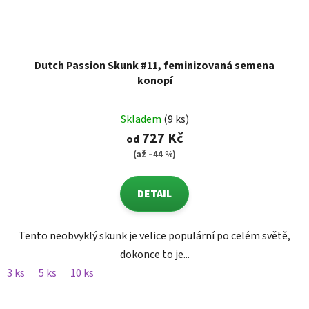
Dutch Passion Skunk #11, feminizovaná semena
konopí
Skladem
(9 ks)
727 Kč
od
(až –44 %)
DETAIL
Tento neobvyklý skunk je velice populární po celém světě,
dokonce to je...
3 ks
5 ks
10 ks