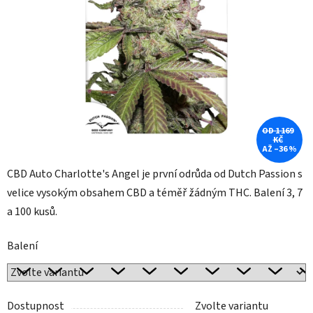
5
hvězdiček.
OD 1 169
KČ
AŽ –36 %
CBD Auto Charlotte's Angel je první odrůda od Dutch Passion s
velice vysokým obsahem CBD a téměř žádným THC. Balení 3, 7
a 100 kusů.
Balení
Dostupnost
Zvolte variantu