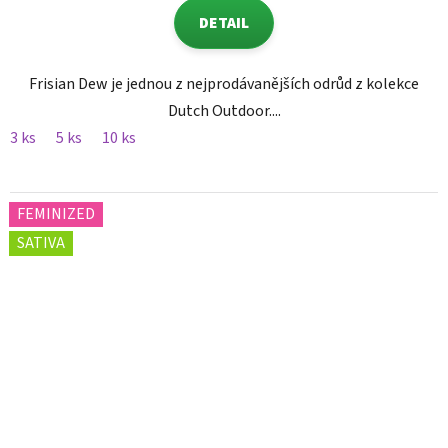
DETAIL
Frisian Dew je jednou z nejprodávanějších odrůd z kolekce
Dutch Outdoor....
3 ks
5 ks
10 ks
FEMINIZED
SATIVA