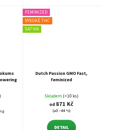
FEMINIZED
VYSOKÉ THC
SATIVA
Mokums
Dutch Passion GMO Fast,
lowering
feminized
)
Skladem
(>10 ks)
871 Kč
od
(až –44 %)
 %)
DETAIL