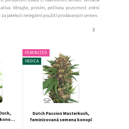
tit porušením obalu či naklíčením semen. Semana
ativa. Věnujte, prosím, pečlivou pozornost znění
 za jakékoli nelegální použití prodávaných semen.
FEMINIZED
INDICA
Duck,
Dutch Passion Masterkush,
konopí,
feminizovaná semena konopí
í