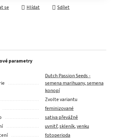
t se
Hlídat
Sdílet
ové parametry
Dutch Passion Seeds -
ie
semena marihuany, semena
konopí
Zvolte variantu
feminizované
p
sativa převážně
ní
uvnitř
,
skleník
,
venku
tení
fotoperioda