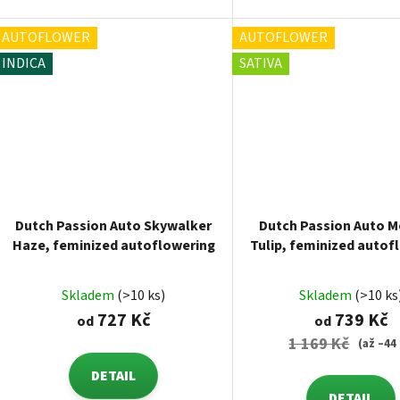
AUTOFLOWER
AUTOFLOWER
INDICA
SATIVA
Dutch Passion Auto Skywalker
Dutch Passion Auto 
Haze, feminized autoflowering
Tulip, feminized autof
Skladem
(>10 ks)
Skladem
(>10 ks
727 Kč
739 Kč
od
od
1 169 Kč
(až –44
DETAIL
DETAIL