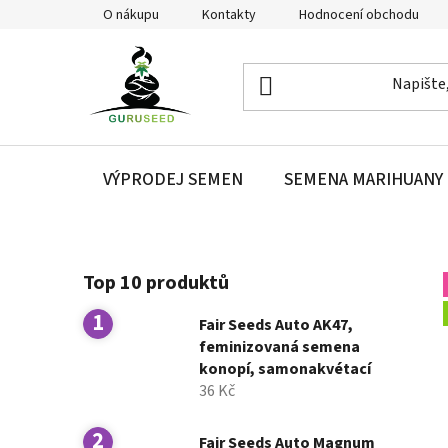
Přejít
O nákupu
Kontakty
Hodnocení obchodu
na
obsah
VÝPRODEJ SEMEN
SEMENA MARIHUANY
P
Top 10 produktů
o
s
Fair Seeds Auto AK47,
t
feminizovaná semena
r
konopí, samonakvétací
a
36 Kč
n
n
Fair Seeds Auto Magnum