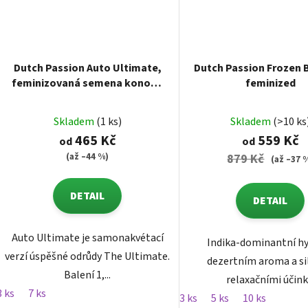
Dutch Passion Auto Ultimate,
Dutch Passion Frozen B
feminizovaná semena konopí,
feminized
samonakvétací
Skladem
(1 ks)
Skladem
(>10 ks
465 Kč
559 Kč
od
od
(až –44 %)
879 Kč
(až –37 
DETAIL
DETAIL
Auto Ultimate je samonakvétací
Indika-dominantní hy
verzí úspěšné odrůdy The Ultimate.
dezertním aroma a s
Balení 1,...
relaxačními účink
3 ks
7 ks
3 ks
5 ks
10 ks