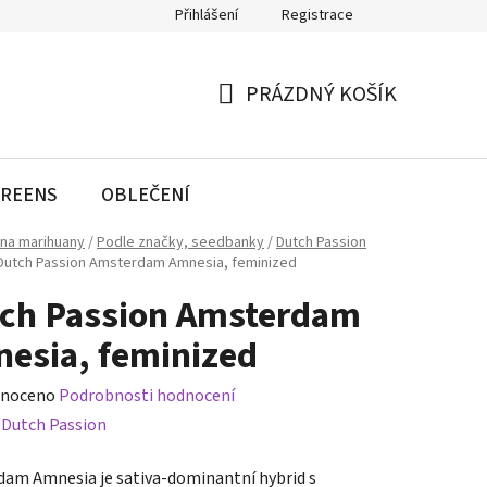
Přihlášení
Registrace
PRÁZDNÝ KOŠÍK
NÁKUPNÍ
KOŠÍK
REENS
OBLEČENÍ
na marihuany
/
Podle značky, seedbanky
/
Dutch Passion
Dutch Passion Amsterdam Amnesia, feminized
ch Passion Amsterdam
esia, feminized
né
noceno
Podrobnosti hodnocení
ení
:
Dutch Passion
tu
am Amnesia je sativa-dominantní hybrid s