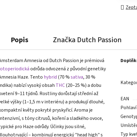
Zepta
Popis
Značka
Dutch Passion
Amsterdam Amnesia od Dutch Passion je prémiová
Doplňk
fotoperiodická
odrůda odvozená z původní genetiky
Amnesia Haze. Tento
hybrid
(70 %
sativa
, 30 %
Kategor
indika) nabízí vysoký obsah
THC
(20–25 %) a dobu
kvetení 9–11 týdnů. Rostliny dorůstají střední až
EAN
velké výšky (1–1,5 m v interiéru) a produkují dlouhé,
Pohlaví
kompaktní květy pokryté pryskyřicí. Aroma je
Genoty
intenzivní, s tóny citrusů, koření a sladkého ovoce,
Umístě
typické pro Haze odrůdy. Účinky jsou silné,
Typ kve
dlouhotrvající – kombinují energický "head high" s