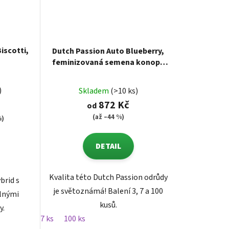
iscotti,
Dutch Passion Auto Blueberry,
feminizovaná semena konopí,
samonakvétací
)
Skladem
(>10 ks)
872 Kč
od
(až –44 %)
%)
DETAIL
Kvalita této Dutch Passion odrůdy
brid s
je světoznámá! Balení 3, 7 a 100
ilnými
kusů.
y.
7 ks
100 ks