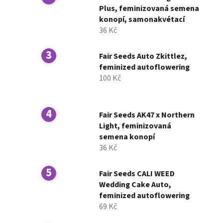
í
Plus, feminizovaná semena
konopí, samonakvétací
p
36 Kč
a
n
Fair Seeds Auto Zkittlez,
e
feminized autoflowering
l
100 Kč
Fair Seeds AK47 x Northern
Light, feminizovaná
semena konopí
36 Kč
Fair Seeds CALI WEED
Wedding Cake Auto,
feminized autoflowering
69 Kč