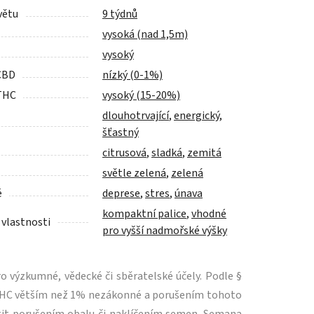
větu
9 týdnů
vysoká (nad 1,5m)
vysoký
CBD
nízký (0-1%)
THC
vysoký (15-20%)
dlouhotrvající
,
energický
,
šťastný
citrusová
,
sladká
,
zemitá
světle zelená
,
zelená
é
deprese
,
stres
,
únava
kompaktní palice
,
vhodné
 vlastnosti
pro vyšší nadmořské výšky
 výzkumné, vědecké či sběratelské účely. Podle §
m THC větším než 1% nezákonné a porušením tohoto