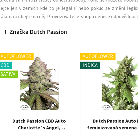
zákona Vám hrozí tresty odnětí svobody. Toho se můžete dopus
sejte jen v zemích kde to je legální nebo pokud se změní legisl
zákona a dbejte na něj. Provozovatel e-shopu nenese odpovědnost
Značka Dutch Passion
AUTOFLOWER
AUTOFLOWER
CBD
INDICA
SATIVA
Dutch Passion CBD Auto
Dutch Passion Auto 
Charlotte´s Angel,
feminizovaná semena 
feminizovaná semena konopí,
samonakvétac