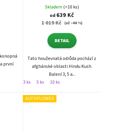
Skladem
(>10 ks)
639 Kč
od
1 019 Kč
(až –44 %)
DETAIL
 konopná
Tato houževnatá odrůda pochází z
a první
afghánské oblasti Hindu Kush.
Balení 3, 5 a...
3 ks
5 ks
10 ks
AUTOFLOWER