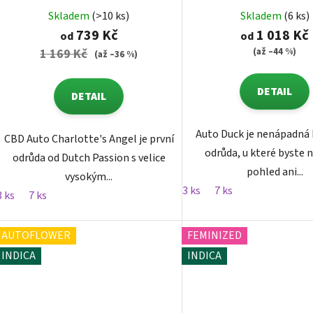
samonakvétací
Skladem
(>10 ks)
Skladem
(6 ks)
739 Kč
1 018 Kč
od
od
(až –44 %)
1 169 Kč
(až –36 %)
DETAIL
DETAIL
Auto Duck je nenápadná
CBD Auto Charlotte's Angel je první
odrůda, u které byste n
odrůda od Dutch Passion s velice
pohled ani...
vysokým...
3 ks
7 ks
3 ks
7 ks
AUTOFLOWER
FEMINIZED
INDICA
INDICA