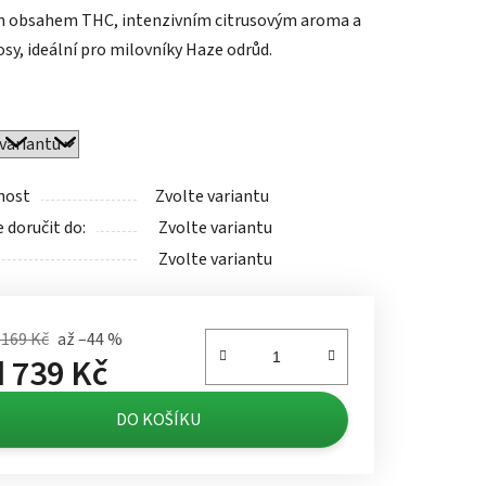
 obsahem THC, intenzivním citrusovým aroma a
osy, ideální pro milovníky Haze odrůd.
ek.
nost
Zvolte variantu
doručit do:
Zvolte variantu
Zvolte variantu
 169 Kč
až –44 %
d
739 Kč
á cena:
DO KOŠÍKU