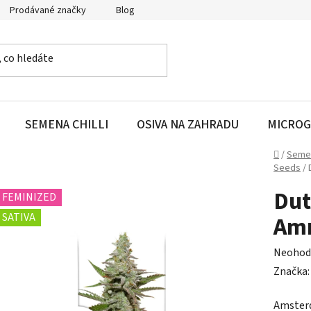
Prodávané značky
Blog
SEMENA CHILLI
OSIVA NA ZAHRADU
MICROG
Domů
/
Seme
Seeds
/
Dut
FEMINIZED
SATIVA
Amn
Průměr
Neohod
hodnoc
Značka
produk
Amsterd
je