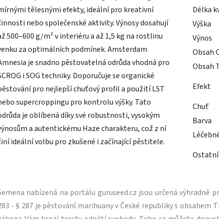
mírnými tělesnými efekty, ideální pro kreativní
Délka k
činnosti nebo společenské aktivity. Výnosy dosahují
Výška
až 500–600 g/m² v interiéru a až 1,5 kg na rostlinu
Výnos
venku za optimálních podmínek. Amsterdam
Obsah 
Amnesia je snadno pěstovatelná odrůda vhodná pro
Obsah 
SCROG i SOG techniky. Doporučuje se organické
Efekt
pěstování pro nejlepší chuťový profil a použití LST
nebo supercroppingu pro kontrolu výšky. Tato
Chuť
odrůda je oblíbená díky své robustnosti, vysokým
Barva
výnosům a autentickému Haze charakteru, což z ní
Léčebn
činí ideální volbu pro zkušené i začínající pěstitele.
Ostatní
Semena nabízená na portálu guruseed.cz jsou určená výhradně pro
283 - § 287 je pěstování marihuany v České republiky s obsahe