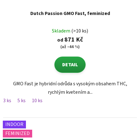
Dutch Passion GMO Fast, feminized
Skladem
(>10 ks)
871 Kč
od
(až –44 %)
DETAIL
GMO Fast je hybridní odrůda s vysokým obsahem THC,
rychlým kvetením a...
3 ks
5 ks
10 ks
INDOOR
FEMINIZED