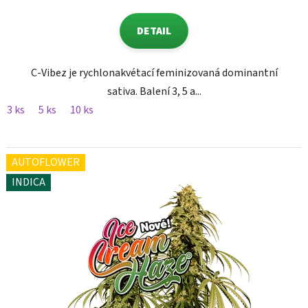
DETAIL
C-Vibez je rychlonakvétací feminizovaná dominantní
sativa. Balení 3, 5 a...
3 ks
5 ks
10 ks
AUTOFLOWER
INDICA