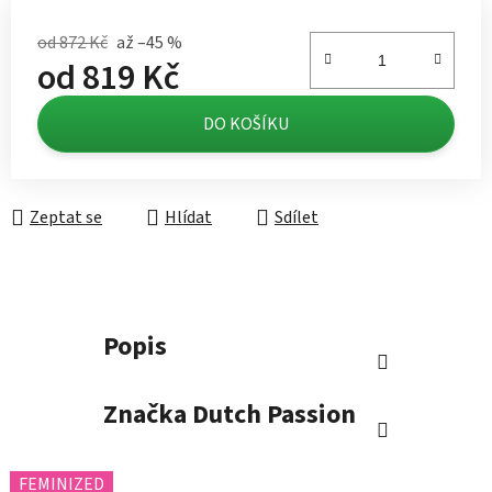
od 872 Kč
až –45 %
od
819 Kč
Měrná cena:
DO KOŠÍKU
Zeptat se
Hlídat
Sdílet
Popis
Značka
Dutch Passion
FEMINIZED