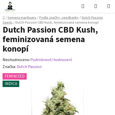
Přejít
Hledat
NÁKUPN
na
KOŠÍK
obsah
Domů
/
Semena marihuany
/
Podle značky, seedbanky
/
Dutch Passion
Seeds
/
Dutch Passion CBD Kush, feminizovaná semena konopí
Dutch Passion CBD Kush,
feminizovaná semena
konopí
Průměrné
Neohodnoceno
Podrobnosti hodnocení
hodnocení
Značka:
Dutch Passion
produktu
FEMINIZED
je
INDICA
0,0
z
5
hvězdiček.