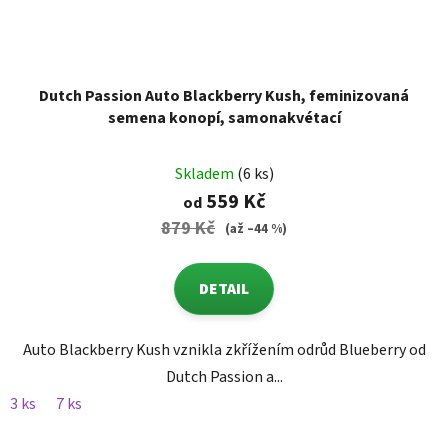
Dutch Passion Auto Blackberry Kush, feminizovaná
semena konopí, samonakvétací
Skladem
(6 ks)
559 Kč
od
879 Kč
(až –44 %)
DETAIL
Auto Blackberry Kush vznikla zkřížením odrůd Blueberry od
Dutch Passion a...
3 ks
7 ks