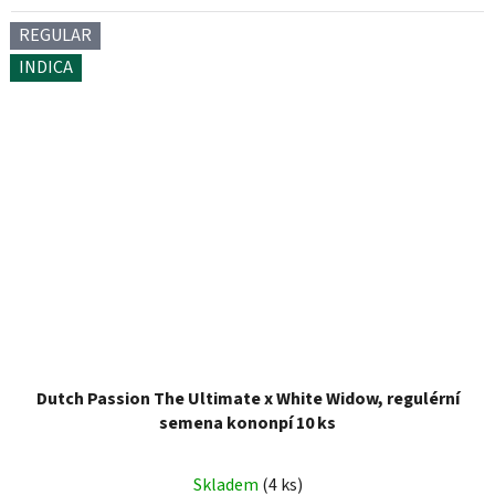
REGULAR
INDICA
Dutch Passion The Ultimate x White Widow, regulérní
semena kononpí 10 ks
Skladem
(4 ks)