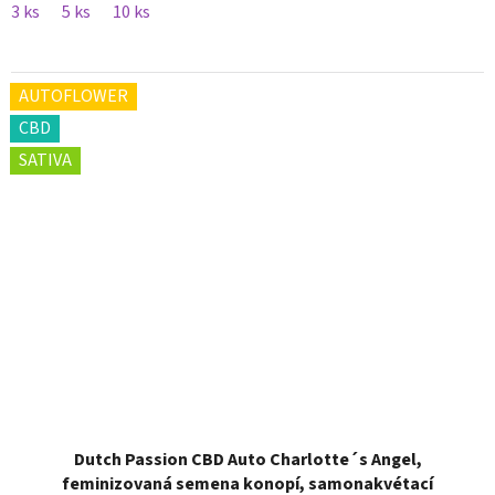
3 ks
5 ks
10 ks
AUTOFLOWER
CBD
SATIVA
Dutch Passion CBD Auto Charlotte´s Angel,
feminizovaná semena konopí, samonakvétací