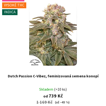
VYSOKÉ THC
INDICA
Dutch Passion C-Vibez, feminizovaná semena konopí
Skladem
(>10 ks)
739 Kč
od
1 169 Kč
(až –45 %)