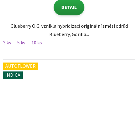
DETAIL
Glueberry O.G. vznikla hybridizací originální směsi odrůd
Blueberry, Gorilla...
3 ks
5 ks
10 ks
AUTOFLOWER
INDICA