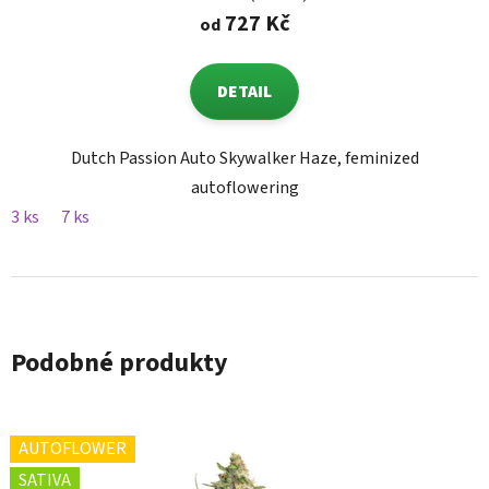
727 Kč
od
DETAIL
Dutch Passion Auto Skywalker Haze, feminized
autoflowering
3 ks
7 ks
Podobné produkty
AUTOFLOWER
SATIVA