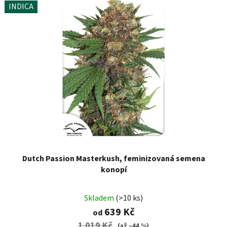
INDICA
Dutch Passion Masterkush, feminizovaná semena
konopí
Skladem
(>10 ks)
639 Kč
od
1 019 Kč
(až –44 %)