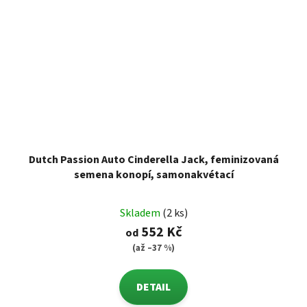
Dutch Passion Auto Cinderella Jack, feminizovaná
semena konopí, samonakvétací
Skladem
(2 ks)
552 Kč
od
(až –37 %)
DETAIL