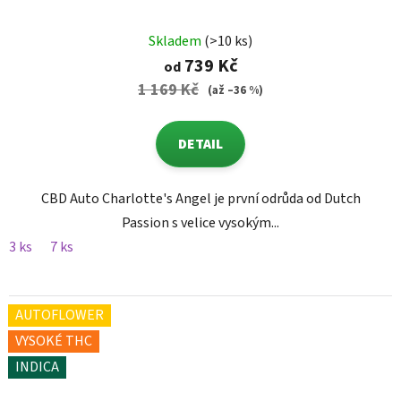
Skladem
(>10 ks)
739 Kč
od
1 169 Kč
(až –36 %)
DETAIL
CBD Auto Charlotte's Angel je první odrůda od Dutch
Passion s velice vysokým...
3 ks
7 ks
AUTOFLOWER
VYSOKÉ THC
INDICA