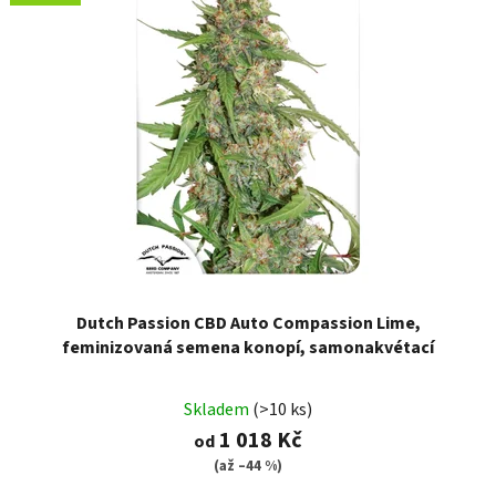
Dutch Passion CBD Auto Compassion Lime,
feminizovaná semena konopí, samonakvétací
Skladem
(>10 ks)
1 018 Kč
od
(až –44 %)