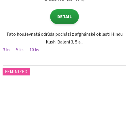
DETAIL
Tato houževnatá odrůda pochází z afghánské oblasti Hindu
Kush. Balení 3, 5 a...
3 ks
5 ks
10 ks
FEMINIZED