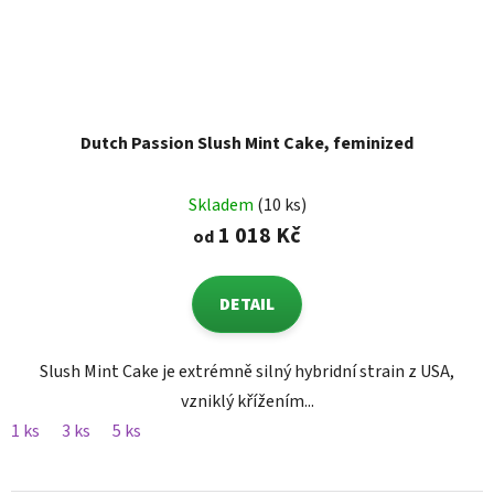
Dutch Passion Slush Mint Cake, feminized
Skladem
(10 ks)
1 018 Kč
od
DETAIL
Slush Mint Cake je extrémně silný hybridní strain z USA,
vzniklý křížením...
1 ks
3 ks
5 ks