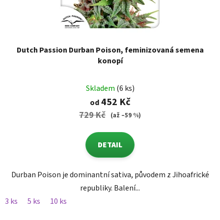
Dutch Passion Durban Poison, feminizovaná semena
konopí
Skladem
(6 ks)
452 Kč
od
729 Kč
(až –59 %)
DETAIL
Durban Poison je dominantní sativa, původem z Jihoafrické
republiky. Balení...
3 ks
5 ks
10 ks