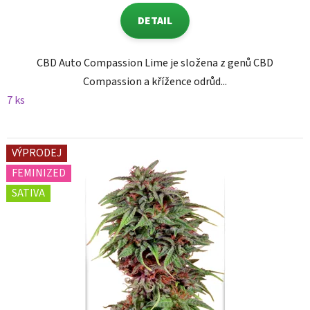
DETAIL
CBD Auto Compassion Lime je složena z genů CBD
Compassion a křížence odrůd...
7 ks
VÝPRODEJ
FEMINIZED
SATIVA