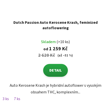
Dutch Passion Auto Kerosene Krash, feminized
autoflowering
Skladem
(>10 ks)
1 259 Kč
od
2 620 Kč
(až –51 %)
DETAIL
Auto Kerosene Krash je hybridní autoflower s vysokým
obsahem THC, komplexním...
3 ks
7 ks