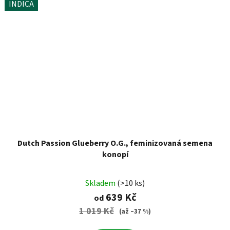
INDICA
Dutch Passion Glueberry O.G., feminizovaná semena
konopí
Skladem
(>10 ks)
639 Kč
od
1 019 Kč
(až –37 %)