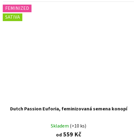
FEMINIZED
SATIVA
Dutch Passion Euforia, feminizovaná semena konopí
Skladem
(>10 ks)
559 Kč
od