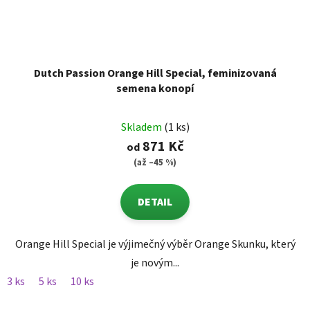
Dutch Passion Orange Hill Special, feminizovaná
semena konopí
Skladem
(1 ks)
871 Kč
od
(až –45 %)
DETAIL
Orange Hill Special je výjimečný výběr Orange Skunku, který
je novým...
3 ks
5 ks
10 ks