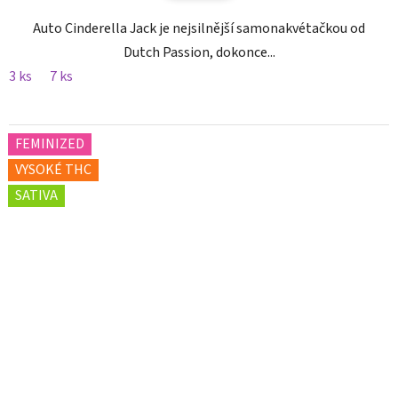
Auto Cinderella Jack je nejsilnější samonakvétačkou od
Dutch Passion, dokonce...
3 ks
7 ks
FEMINIZED
VYSOKÉ THC
SATIVA