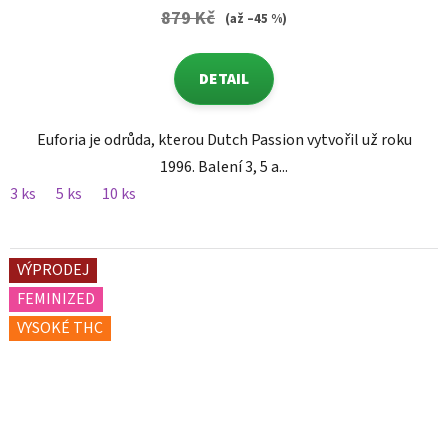
879 Kč
(až –45 %)
DETAIL
Euforia je odrůda, kterou Dutch Passion vytvořil už roku
1996. Balení 3, 5 a...
3 ks
5 ks
10 ks
VÝPRODEJ
FEMINIZED
VYSOKÉ THC