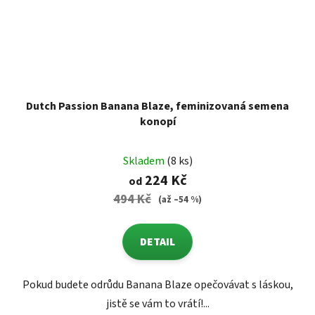
Dutch Passion Banana Blaze, feminizovaná semena
konopí
Skladem
(8 ks)
224 Kč
od
494 Kč
(až –54 %)
DETAIL
Pokud budete odrůdu Banana Blaze opečovávat s láskou,
jistě se vám to vrátí!...