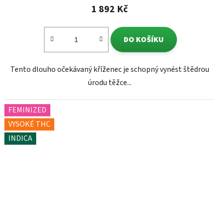
1 892 Kč
DO KOŠÍKU
Tento dlouho očekávaný kříženec je schopný vynést štědrou
úrodu těžce...
FEMINIZED
VYSOKÉ THC
INDICA