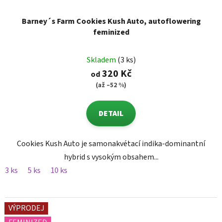
Barney´s Farm Cookies Kush Auto, autoflowering
feminized
Skladem
(3 ks)
320 Kč
od
(až –52 %)
DETAIL
Cookies Kush Auto je samonakvétací indika-dominantní
hybrid s vysokým obsahem...
3 ks
5 ks
10 ks
VÝPRODEJ