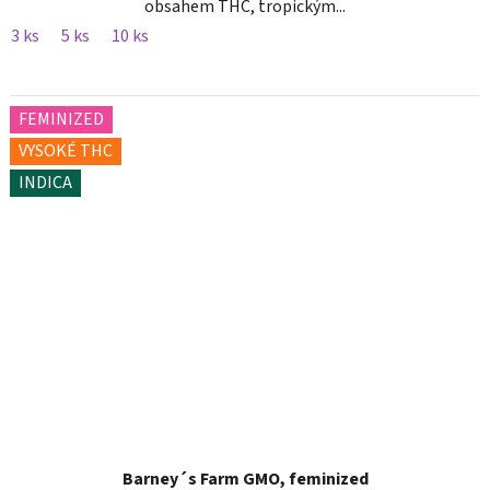
obsahem THC, tropickým...
3 ks
5 ks
10 ks
FEMINIZED
VYSOKÉ THC
INDICA
Barney´s Farm GMO, feminized