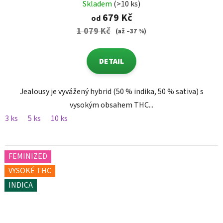
Skladem
(>10 ks)
679 Kč
od
1 079 Kč
(až –37 %)
DETAIL
Jealousy je vyvážený hybrid (50 % indika, 50 % sativa) s
vysokým obsahem THC...
3 ks
5 ks
10 ks
FEMINIZED
VYSOKÉ THC
INDICA