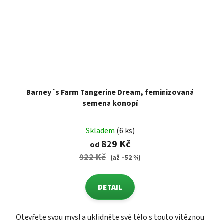
Barney´s Farm Tangerine Dream, feminizovaná
semena konopí
Skladem
(6 ks)
829 Kč
od
922 Kč
(až –52 %)
DETAIL
Otevřete svou mysl a uklidněte své tělo s touto vítěznou