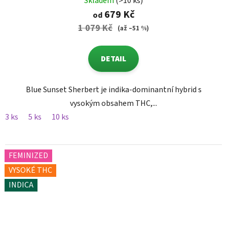
Skladem
(>10 ks)
679 Kč
od
1 079 Kč
(až –51 %)
DETAIL
Blue Sunset Sherbert je indika-dominantní hybrid s
vysokým obsahem THC,...
3 ks
5 ks
10 ks
FEMINIZED
VYSOKÉ THC
INDICA