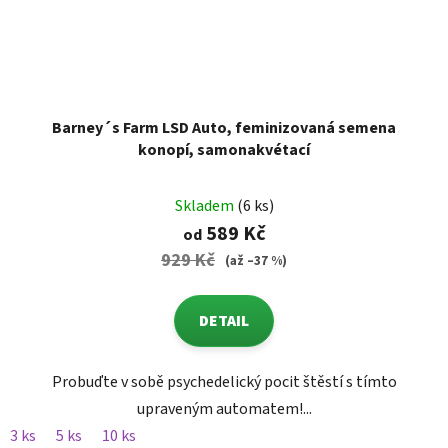
Barney´s Farm LSD Auto, feminizovaná semena
konopí, samonakvétací
Skladem
(6 ks)
589 Kč
od
929 Kč
(až –37 %)
DETAIL
Probuďte v sobě psychedelický pocit štěstí s tímto
upraveným automatem!...
3 ks
5 ks
10 ks