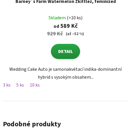
Barney´s Farm Watermelon Zkittlez, feminized
Skladem
(>10 ks)
589 Kč
od
929 Kč
(až –52 %)
DETAIL
Wedding Cake Auto je samonakvétací indika-dominantní
hybrid s vysokým obsahem...
3 ks
5 ks
10 ks
Podobné produkty