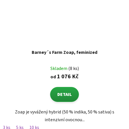
Barney´s Farm Zoap, feminized
Skladem
(8 ks)
1 076 Kč
od
DETAIL
Zoap je vyvážený hybrid (50 % indika, 50 % sativa) s
intenzivní ovocnou...
3 ks
5 ks
10 ks