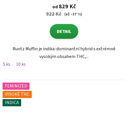
829 Kč
od
922 Kč
(až –37 %)
DETAIL
Runtz Muffin je indika-dominantní hybrid s extrémně
vysokým obsahem THC,...
5 ks
10 ks
FEMINIZED
VYSOKÉ THC
INDICA