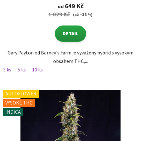
649 Kč
od
1 029 Kč
(až –36 %)
DETAIL
Gary Payton od Barney's Farm je vyvážený hybrid s vysokým
obsahem THC,...
3 ks
5 ks
10 ks
AUTOFLOWER
VYSOKÉ THC
INDICA