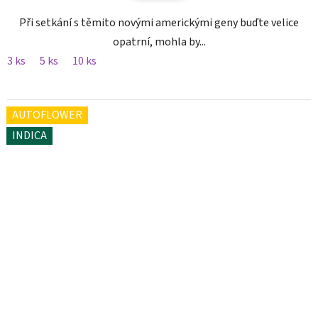
Při setkání s těmito novými americkými geny buďte velice
opatrní, mohla by...
3 ks
5 ks
10 ks
AUTOFLOWER
INDICA