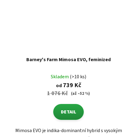
Barney's Farm Mimosa EVO, feminized
Skladem
(>10 ks)
739 Kč
od
1 076 Kč
(až –52 %)
DETAIL
Mimosa EVO je indika-dominantní hybrid s vysokým