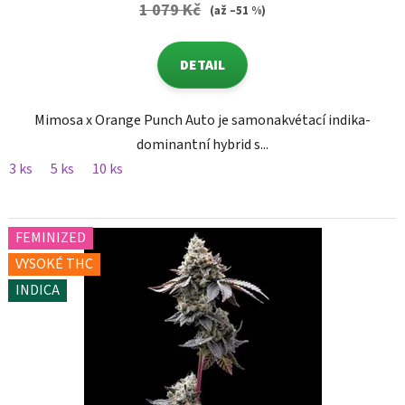
1 079 Kč
(až –51 %)
DETAIL
Mimosa x Orange Punch Auto je samonakvétací indika-
dominantní hybrid s...
3 ks
5 ks
10 ks
FEMINIZED
VYSOKÉ THC
INDICA