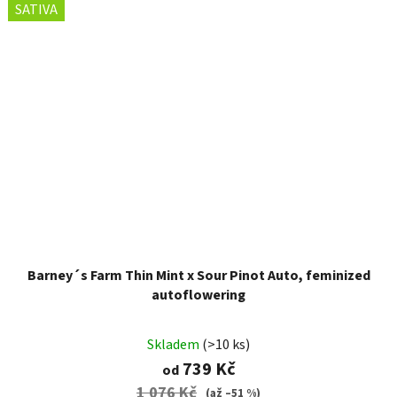
SATIVA
Barney´s Farm Thin Mint x Sour Pinot Auto, feminized
autoflowering
Skladem
(>10 ks)
739 Kč
od
1 076 Kč
(až –51 %)