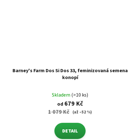
Barney's Farm Dos Si Dos 33, feminizovaná semena
konopí
Skladem
(>10 ks)
679 Kč
od
1 079 Kč
(až –52 %)
DETAIL