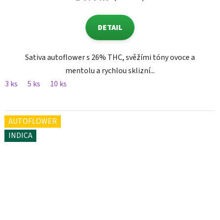
DETAIL
Sativa autoflower s 26% THC, svěžími tóny ovoce a
mentolu a rychlou sklizní...
3 ks
5 ks
10 ks
AUTOFLOWER
INDICA