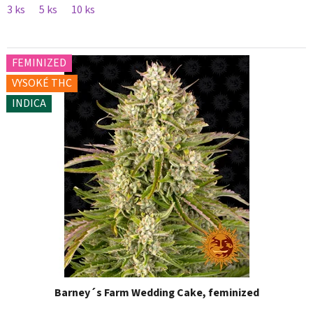
3 ks
5 ks
10 ks
FEMINIZED
VYSOKÉ THC
INDICA
Barney´s Farm Wedding Cake, feminized