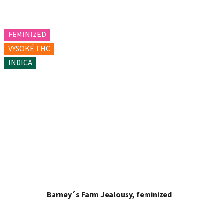
FEMINIZED
VYSOKÉ THC
INDICA
Barney´s Farm Jealousy, feminized