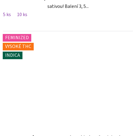
sativou! Balení 3, 5...
5 ks
10 ks
FEMINIZED
VYSOKÉ THC
INDICA