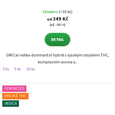
Skladem
(>10 ks)
349 Kč
od
(až –36 %)
DETAIL
GMO je indika-dominantní hybrid s vysokým obsahem THC,
komplexním aroma a...
3 ks
5 ks
10 ks
FEMINIZED
VYSOKÉ THC
INDICA