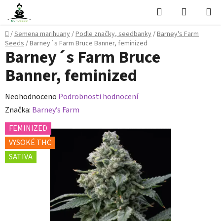
Přejít
Hledat
NÁKUPN
na
KOŠÍK
obsah
Domů
/
Semena marihuany
/
Podle značky, seedbanky
/
Barney's Farm
Seeds
/
Barney´s Farm Bruce Banner, feminized
Barney´s Farm Bruce
Banner, feminized
Průměrné
Neohodnoceno
Podrobnosti hodnocení
hodnocení
Značka:
Barney’s Farm
produktu
FEMINIZED
je
VYSOKÉ THC
0,0
SATIVA
z
5
hvězdiček.