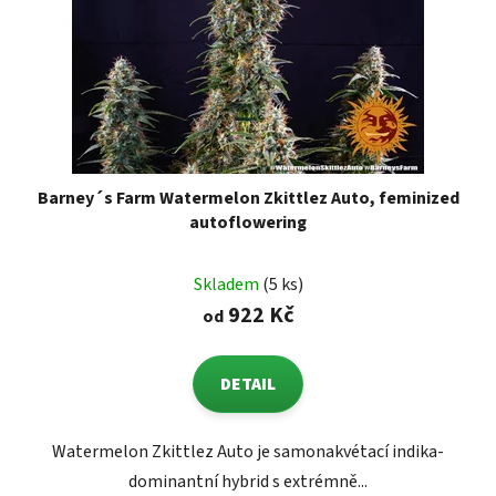
Barney´s Farm Watermelon Zkittlez Auto, feminized
autoflowering
Skladem
(5 ks)
922 Kč
od
DETAIL
Watermelon Zkittlez Auto je samonakvétací indika-
dominantní hybrid s extrémně...