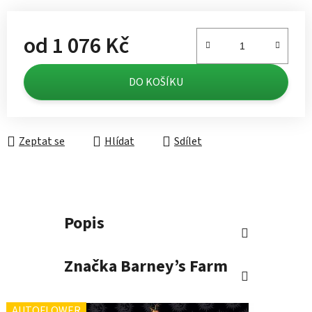
od
1 076 Kč
Měrná cena:
DO KOŠÍKU
Zeptat se
Hlídat
Sdílet
Popis
Značka
Barney’s Farm
AUTOFLOWER