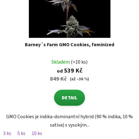
Barney´s Farm GMO Cookies, feminized
Skladem
(>10 ks)
539 Kč
od
849 Kč
(až –36 %)
DETAIL
GMO Cookies je indika-dominantní hybrid (90 % indika, 10 %
sativa) s vysokým...
3 ks
5 ks
10 ks