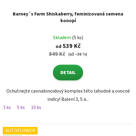
Barney´s Farm Shiskaberry, feminizovaná semena
konopí
Skladem
(5 ks)
539 Kč
od
849 Kč
(až –36 %)
DETAIL
Ochutnejte cannabinoidový komplex této lahodné a ovocné
indicy! Balení 3, 5 a...
3 ks
5 ks
10 ks
AUTOFLOWER