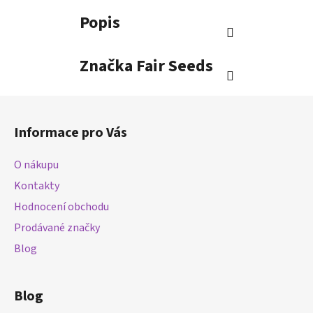
Popis
Značka
Fair Seeds
Z
á
Informace pro Vás
p
a
O nákupu
t
Kontakty
í
Hodnocení obchodu
Prodávané značky
Blog
Blog