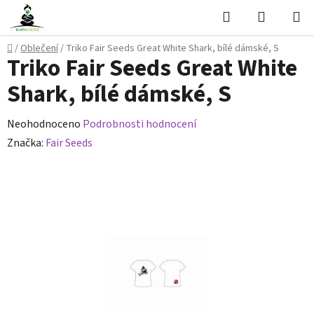
Přejít
Hledat
NÁKUPN
na
KOŠÍK
obsah
Domů
/
Oblečení
/
Triko Fair Seeds Great White Shark, bílé dámské, S
Triko Fair Seeds Great White
Shark, bílé dámské, S
Průměrné
Neohodnoceno
Podrobnosti hodnocení
hodnocení
Značka:
Fair Seeds
produktu
je
0,0
z
5
hvězdiček.