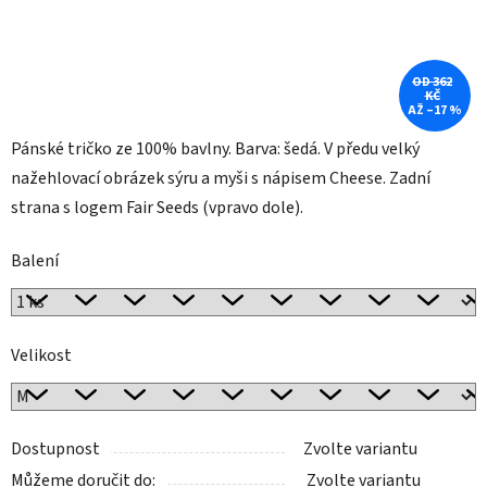
OD 362
KČ
AŽ –17 %
Pánské tričko ze 100% bavlny. Barva: šedá. V předu velký
nažehlovací obrázek sýru a myši s nápisem Cheese. Zadní
strana s logem Fair Seeds (vpravo dole).
Balení
Velikost
Dostupnost
Zvolte variantu
Můžeme doručit do:
Zvolte variantu