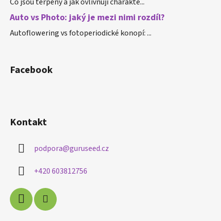
Co jsou terpeny a jak ovlivňují charakte...
Auto vs Photo: jaký je mezi nimi rozdíl?
Autoflowering vs fotoperiodické konopí: ...
Facebook
Kontakt
podpora
@
guruseed.cz
+420 603812756