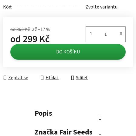
Kód:
Zvolte variantu
od 362 Kč
až –17 %
od
299 Kč
Měrná cena:
DO KOŠÍKU
Zeptat se
Hlídat
Sdílet
Popis
Značka
Fair Seeds