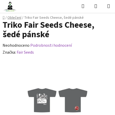
Přejít
Hledat
NÁKUPN
na
KOŠÍK
obsah
Domů
/
Oblečení
/
Triko Fair Seeds Cheese, šedé pánské
Triko Fair Seeds Cheese,
šedé pánské
Průměrné
Neohodnoceno
Podrobnosti hodnocení
hodnocení
Značka:
Fair Seeds
produktu
je
0,0
z
5
hvězdiček.