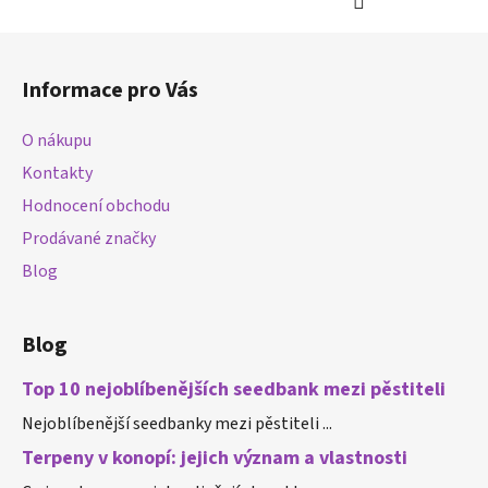
Z
á
Informace pro Vás
p
a
O nákupu
t
Kontakty
í
Hodnocení obchodu
Prodávané značky
Blog
Blog
Top 10 nejoblíbenějších seedbank mezi pěstiteli
Nejoblíbenější seedbanky mezi pěstiteli ...
Terpeny v konopí: jejich význam a vlastnosti