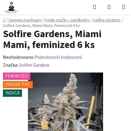
Přejít
Hledat
NÁKUPN
na
KOŠÍK
obsah
Domů
/
Semena marihuany
/
Podle značky, seedbanky
/
Solfire Gardens
/
Solfire Gardens, Miami Mami, feminized 6 ks
Solfire Gardens, Miami
Mami, feminized 6 ks
Průměrné
Neohodnoceno
Podrobnosti hodnocení
hodnocení
Značka:
Solfire Gardens
produktu
FEMINIZED
je
VYSOKÉ THC
0,0
INDICA
z
5
hvězdiček.