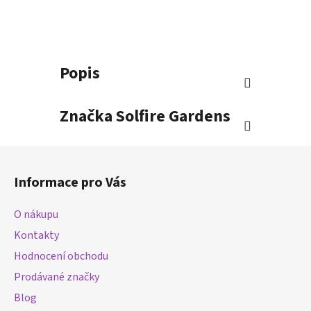
Popis
Značka
Solfire Gardens
Z
á
Informace pro Vás
p
a
O nákupu
t
Kontakty
í
Hodnocení obchodu
Prodávané značky
Blog