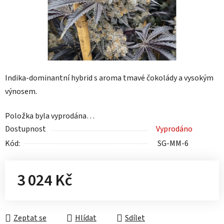
Indika-dominantní hybrid s aroma tmavé čokolády a vysokým
výnosem.
Položka byla vyprodána…
Dostupnost
Vyprodáno
Kód:
SG-MM-6
3 024 Kč
Měrná cena:
Zeptat se
Hlídat
Sdílet