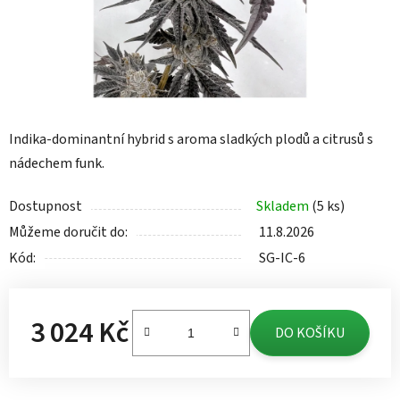
Indika-dominantní hybrid s aroma sladkých plodů a citrusů s
nádechem funk.
Dostupnost
Skladem
(5 ks)
Můžeme doručit do:
11.8.2026
Kód:
SG-IC-6
3 024 Kč
DO KOŠÍKU
Měrná cena: