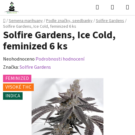
Přejít
Hledat
NÁKUPN
na
KOŠÍK
obsah
Domů
/
Semena marihuany
/
Podle značky, seedbanky
/
Solfire Gardens
/
Solfire Gardens, Ice Cold, feminized 6 ks
Solfire Gardens, Ice Cold,
feminized 6 ks
Průměrné
Neohodnoceno
Podrobnosti hodnocení
hodnocení
Značka:
Solfire Gardens
produktu
FEMINIZED
je
VYSOKÉ THC
0,0
INDICA
z
5
hvězdiček.