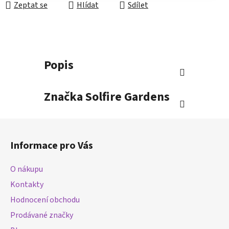
Zeptat se
Hlídat
Sdílet
Popis
Značka
Solfire Gardens
Z
á
Informace pro Vás
p
a
O nákupu
t
Kontakty
í
Hodnocení obchodu
Prodávané značky