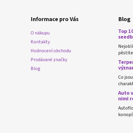
Z
á
Informace pro Vás
Blog
p
a
Top 10
O nákupu
t
seedb
Kontakty
í
Nejobl
Hodnocení obchodu
pěstiteli
Prodávané značky
Terpen
význa
Blog
Co jsou
charakt
Auto v
nimi r
Autoflo
konopí: 