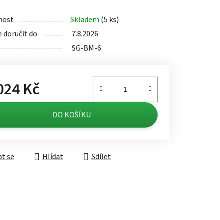
nost
Skladem
(5 ks)
doručit do:
7.8.2026
SG-BM-6
ek.
024 Kč
á cena:
DO KOŠÍKU
t se
Hlídat
Sdílet