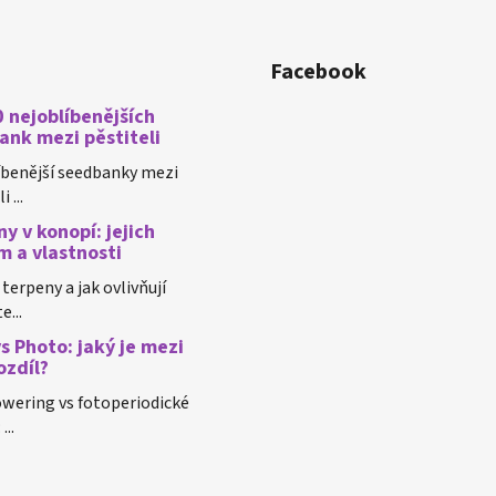
Facebook
 nejoblíbenějších
ank mezi pěstiteli
íbenější seedbanky mezi
 ...
y v konopí: jejich
m a vlastnosti
 terpeny a jak ovlivňují
e...
s Photo: jaký je mezi
ozdíl?
wering vs fotoperiodické
...