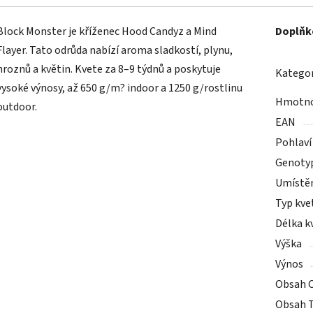
Block Monster je kříženec Hood Candyz a Mind
Doplňk
Flayer. Tato odrůda nabízí aroma sladkostí, plynu,
hroznů a květin. Kvete za 8–9 týdnů a poskytuje
Kategor
vysoké výnosy, až 650 g/m? indoor a 1250 g/rostlinu
Hmotn
outdoor.
EAN
Pohlaví
Genoty
Umístě
Typ kve
Délka k
Výška
Výnos
Obsah 
Obsah 