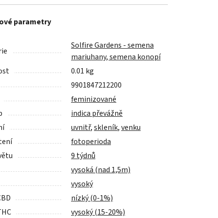
ové parametry
Solfire Gardens - semena
ie
mariuhany, semena konopí
ost
0.01 kg
9901847212200
feminizované
p
indica převážně
ní
uvnitř
,
skleník
,
venku
tení
fotoperioda
větu
9 týdnů
vysoká (nad 1,5m)
vysoký
CBD
nízký (0-1%)
THC
vysoký (15-20%)