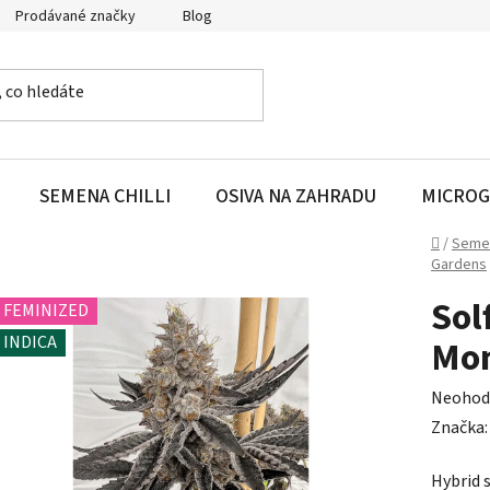
Prodávané značky
Blog
SEMENA CHILLI
OSIVA NA ZAHRADU
MICROG
Domů
/
Seme
Gardens
Sol
FEMINIZED
INDICA
Mon
Průměr
Neohod
hodnoc
Značka
produk
Hybrid s
je