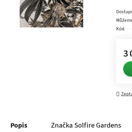
0,0
Dostup
z
Můžeme 
5
Kód:
hvězdič
3 
Měrn
Zepta
Popis
Značka
Solfire Gardens