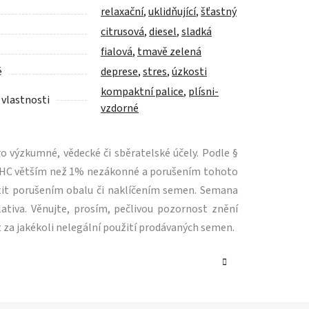
relaxační
,
uklidňující
,
šťastný
citrusová
,
diesel
,
sladká
fialová
,
tmavě zelená
é
deprese
,
stres
,
úzkosti
kompaktní palice
,
plísni-
 vlastnosti
vzdorné
 výzkumné, vědecké či sběratelské účely. Podle §
m THC větším než 1% nezákonné a porušením tohoto
tit porušením obalu či naklíčením semen. Semana
ativa. Věnujte, prosím, pečlivou pozornost znění
 za jakékoli nelegální použití prodávaných semen.