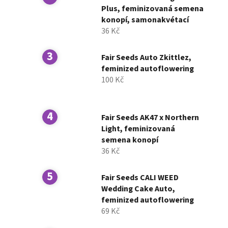
í
Plus, feminizovaná semena
konopí, samonakvétací
p
36 Kč
a
n
Fair Seeds Auto Zkittlez,
e
feminized autoflowering
l
100 Kč
Fair Seeds AK47 x Northern
Light, feminizovaná
semena konopí
36 Kč
Fair Seeds CALI WEED
Wedding Cake Auto,
feminized autoflowering
69 Kč