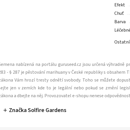
Efekt
Chuť
Barva
Léčebn
Ostatní
Semena nabízená na portálu guruseed.cz jsou určená výhradně pro
283 - § 287 je pěstování marihuany v České republiky s obsahe
zákona Vám hrozí tresty odnětí svobody. Toho se můžete dopus
sejte jen v zemích kde to je legální nebo pokud se změní legisl
zákona a dbejte na něj. Provozovatel e-shopu nenese odpovědnost
Značka Solfire Gardens