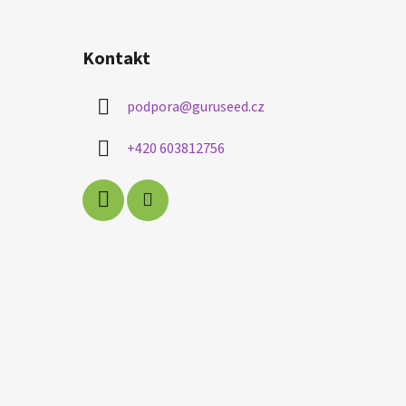
Kontakt
podpora
@
guruseed.cz
+420 603812756