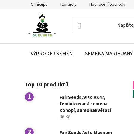
Přejít
O nákupu
Kontakty
Hodnocení obchodu
na
obsah
VÝPRODEJ SEMEN
SEMENA MARIHUANY
P
Top 10 produktů
o
s
Fair Seeds Auto AK47,
t
feminizovaná semena
r
konopí, samonakvétací
a
36 Kč
n
n
Fair Seeds Auto Magnum