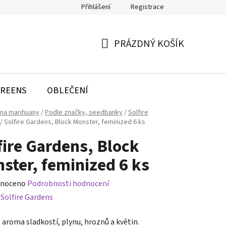
Přihlášení
Registrace
PRÁZDNÝ KOŠÍK
NÁKUPNÍ
KOŠÍK
REENS
OBLEČENÍ
na marihuany
/
Podle značky, seedbanky
/
Solfire
/
Solfire Gardens, Block Monster, feminized 6 ks
fire Gardens, Block
ster, feminized 6 ks
né
noceno
Podrobnosti hodnocení
ení
:
Solfire Gardens
tu
 aroma sladkostí, plynu, hroznů a květin.