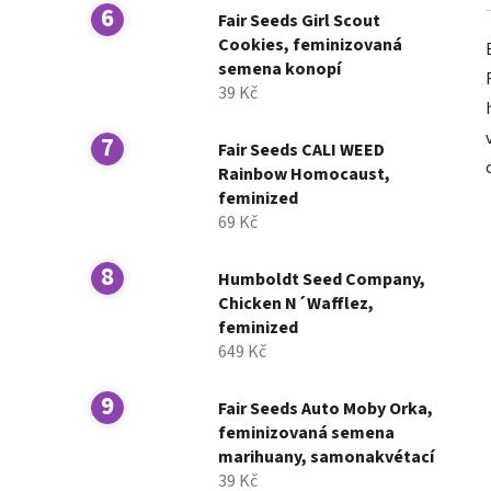
Fair Seeds Girl Scout
Cookies, feminizovaná
semena konopí
39 Kč
Fair Seeds CALI WEED
Rainbow Homocaust,
feminized
69 Kč
Humboldt Seed Company,
Chicken N´Wafflez,
feminized
649 Kč
Fair Seeds Auto Moby Orka,
feminizovaná semena
marihuany, samonakvétací
39 Kč