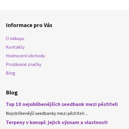
Z
á
Informace pro Vás
p
a
O nákupu
t
Kontakty
í
Hodnocení obchodu
Prodávané značky
Blog
Blog
Top 10 nejoblíbenějších seedbank mezi pěstiteli
Nejoblíbenější seedbanky mezi pěstiteli ...
Terpeny v konopí: jejich význam a vlastnosti