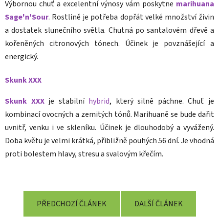
Výbornou chuť a excelentní výnosy vám poskytne
marihuana
Sage'n'Sour
. Rostlině je potřeba dopřát velké množství živin
a dostatek slunečního světla. Chutná po santalovém dřevě a
kořeněných citronových tónech. Účinek je povznášející a
energický.
Skunk XXX
Skunk XXX
je stabilní
hybrid
, který silně páchne. Chuť je
kombinací ovocných a zemitých tónů. Marihuaně se bude dařit
uvnitř, venku i ve skleníku. Účinek je dlouhodobý a vyvážený.
Doba květu je velmi krátká, přibližně pouhých 56 dní. Je vhodná
proti bolestem hlavy, stresu a svalovým křečím.
PŘEDCHOZÍ ČLÁNEK
DALŠÍ ČLÁNEK