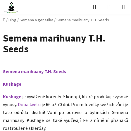
Přejít
Hledat
NÁKUPN
na
KOŠÍK
obsah
Domů
/
Blog
/
Semena a genetika
/
Semena marihuany T.H. Seeds
Semena marihuany T.H.
Seeds
Semena marihuany T.H. Seeds
Kushage
Kushage
je vyvážené kořeněné konopí, které produkuje vysoké
výnosy.
Doba květu
je 66 až 70 dní. Pro milovníky svěžích vůní je
tato odrůda ideální! Voní po borovici a bylinkách. Semena
marihuany Kushage se také využívají ke zmírnění příznaků
roztroušené sklerózy.