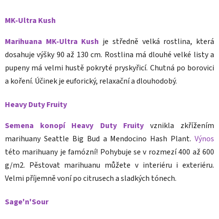
MK-Ultra Kush
Marihuana MK-Ultra Kush
je středně velká rostlina, která
dosahuje výšky 90 až 130 cm. Rostlina má dlouhé velké listy a
pupeny má velmi hustě pokryté pryskyřicí. Chutná po borovici
a koření. Účinek je euforický, relaxační a dlouhodobý.
Heavy Duty Fruity
Semena konopí Heavy Duty Fruity
vznikla zkřížením
marihuany Seattle Big Bud a Mendocino Hash Plant.
Výnos
této marihuany je famózní! Pohybuje se v rozmezí 400 až 600
g/m2. Pěstovat marihuanu můžete v interiéru i exteriéru.
Velmi příjemně voní po citrusech a sladkých tónech.
Sage'n'Sour