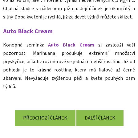
40 až 90 cm, ale v interiéru vynáší neuvěřitelných 0,5 kg/m2.
Chutná sladce s nádechem pižma. Její účinek je okamžitý a
silný. Doba kvetení je rychlá, již za devět týdnů můžete sklízet.
Auto Black Cream
Konopná semínka
Auto Black Cream
si zaslouží vaši
pozornost. Marihuana produkuje extrémní množství
pryskyřice, ačkoliv rozměrově se jedná o menší rostlinu. Již od
pohledu je to krásná rostlina, která má fialové až černé
zbarvení. Nevyžaduje zvýšenou péči a kvete pouhých osm
týdnů.
PŘEDCHOZÍ ČLÁNEK
DALŠÍ ČLÁNEK