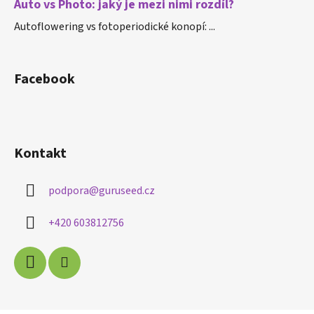
Auto vs Photo: jaký je mezi nimi rozdíl?
Autoflowering vs fotoperiodické konopí: ...
Facebook
Kontakt
podpora
@
guruseed.cz
+420 603812756