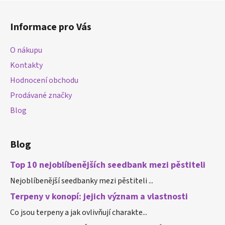
Z
á
Informace pro Vás
p
a
O nákupu
t
Kontakty
í
Hodnocení obchodu
Prodávané značky
Blog
Blog
Top 10 nejoblíbenějších seedbank mezi pěstiteli
Nejoblíbenější seedbanky mezi pěstiteli ...
Terpeny v konopí: jejich význam a vlastnosti
Co jsou terpeny a jak ovlivňují charakte...