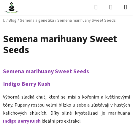
Přejít
Hledat
NÁKUPN
na
KOŠÍK
obsah
Domů
/
Blog
/
Semena a genetika
/
Semena marihuany Sweet Seeds
Semena marihuany Sweet
Seeds
Semena marihuany Sweet Seeds
Indigo Berry Kush
Výborná sladká chuť, která se mísí s kořením a květinovými
tóny. Pupeny rostou velmi blízko u sebe a zůstávají v hustých
kalichových shlucích. Díky silné krystalizaci je marihuana
Indigo Berry Kush
ideální pro extrakci.