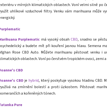
exteriéru v mírných klimatických oblastech. Voní velmi silně po č
využít uhlíkové vzduchové filtry. Venku vám marihuana může vyr
energický.
Purplematic
Marihuana Purplematic
má vysoký obsah
CBD
, snadno se pěst
psychedelický a budete mít při kouření jasnou hlavu. Semena m
Afghan Rose CBD Auto. Můžete marihuanu pěstovat venku i uvni
klimatických oblastech. Voní po čerstvém tropickém ovoci, zemi a 
Joanne's CBD
Joanne's CBD
je
hybrid
, který poskytuje vysokou hladinu CBD. Má
využívá na zmírnění bolestí a proti úzkostem. Pěstovat marih
pomerančích a kořeněných tónech.
Tatanka Pure