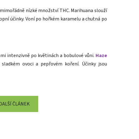
 mimořádně nízké množství THC. Marihuana slouží
opní účinky. Voní po hořkém karamelu a chutná po
mi intenzivně po květinách a bobulové vůni.
Haze
 sladkém ovoci a pepřovém koření. Účinky jsou
DALŠÍ ČLÁNEK