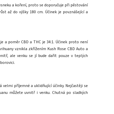
esneku a koření, proto se doporučuje při pěstování
ůst až do výšky 180 cm. Účinek je povznášející a
uje a poměr CBD a THC je 34:1. Účinek proto není
arihuany vznikla zkřížením Kush Rose CBD Auto a
tř, ale venku se jí bude dařit pouze v teplých
borovici.
 velmi příjemné a uklidňující účinky. Nejčastěji se
uanu můžete uvnitř i venku. Chutná po sladkých