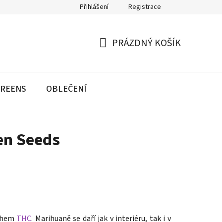
Přihlášení
Registrace
PRÁZDNÝ KOŠÍK
NÁKUPNÍ
KOŠÍK
REENS
OBLEČENÍ
en Seeds
sahem
THC
. Marihuaně se daří jak v interiéru, tak i v