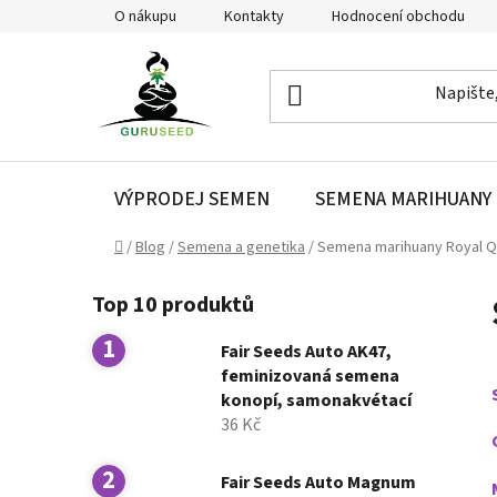
Přejít
O nákupu
Kontakty
Hodnocení obchodu
na
obsah
VÝPRODEJ SEMEN
SEMENA MARIHUANY
Domů
/
Blog
/
Semena a genetika
/
Semena marihuany Royal 
P
Top 10 produktů
o
s
Fair Seeds Auto AK47,
t
feminizovaná semena
r
konopí, samonakvétací
a
36 Kč
n
n
Fair Seeds Auto Magnum