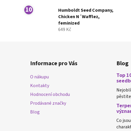
Humboldt Seed Company,
Chicken N´Wafflez,
feminized
649 Kč
Z
á
Informace pro Vás
Blog
p
a
Top 10
O nákupu
t
seedb
Kontakty
í
Nejobl
Hodnocení obchodu
pěstiteli
Prodávané značky
Terpen
význa
Blog
Co jsou
charakt