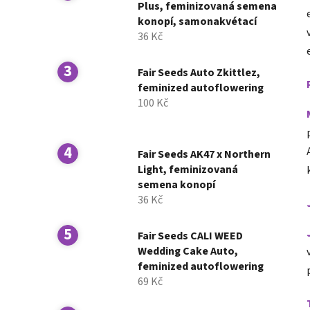
í
Plus, feminizovaná semena
konopí, samonakvétací
p
36 Kč
a
n
Fair Seeds Auto Zkittlez,
e
feminized autoflowering
l
100 Kč
Fair Seeds AK47 x Northern
Light, feminizovaná
semena konopí
36 Kč
Fair Seeds CALI WEED
Wedding Cake Auto,
feminized autoflowering
69 Kč