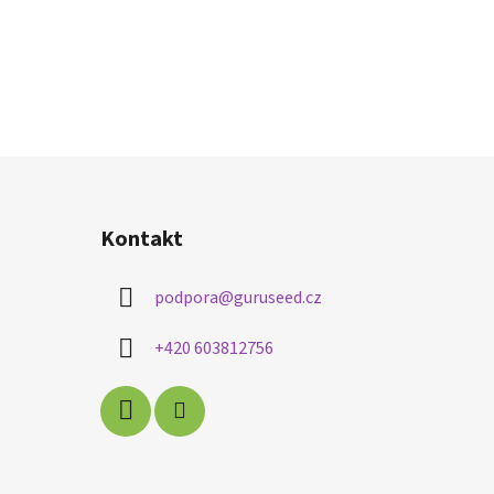
Kontakt
podpora
@
guruseed.cz
+420 603812756