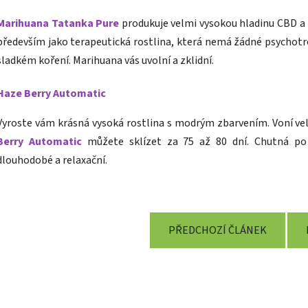
Marihuana Tatanka Pure
produkuje velmi vysokou hladinu CBD a
především jako terapeutická rostlina, která nemá žádné psychotr
sladkém koření. Marihuana vás uvolní a zklidní.
Haze Berry Automatic
Vyroste vám krásná vysoká rostlina s modrým zbarvením. Voní vel
Berry Automatic
můžete sklízet za 75 až 80 dní. Chutná po
dlouhodobé a relaxační.
PŘEDCHOZÍ ČLÁNEK