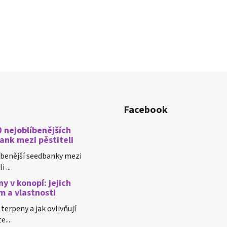
Facebook
 nejoblíbenějších
ank mezi pěstiteli
íbenější seedbanky mezi
 ...
y v konopí: jejich
m a vlastnosti
 terpeny a jak ovlivňují
e...