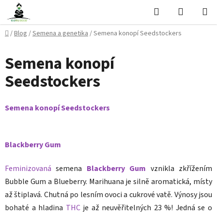
Přejít
Hledat
NÁKUPN
na
KOŠÍK
obsah
Domů
/
Blog
/
Semena a genetika
/
Semena konopí Seedstockers
Semena konopí
Seedstockers
Semena konopí Seedstockers
Blackberry Gum
Feminizovaná
semena
Blackberry Gum
vznikla zkřížením
Bubble Gum a Blueberry. Marihuana je silně aromatická, místy
až štiplavá. Chutná po lesním ovoci a cukrové vatě. Výnosy jsou
bohaté a hladina
THC
je až neuvěřitelných 23 %! Jedná se o