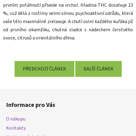
prvním potáhnutí přivede na vrchol. Hladina THC dosahuje 23
%, což dělá z rostliny velmi silnou psychoaktivní odrůdu, která
vaše tělo maximálně zrelaxuje. A chutí oslní každého kuřáka již
od prvního okamžiku, chutná sladce s nádechem čerstvého
ovoce, citrusů a orientálního dřeva.
PŘEDCHOZÍ ČLÁNEK
DALŠÍ ČLÁNEK
Z
á
Informace pro Vás
p
a
O nákupu
t
Kontakty
í