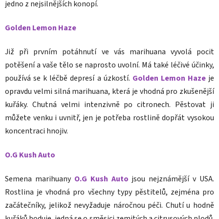
jedno z nejsilnějších konopí.
Golden Lemon Haze
Již při prvním potáhnutí ve vás marihuana vyvolá pocit
potěšení a vaše tělo se naprosto uvolní. Má také léčivé účinky,
používá se k léčbě depresí a úzkostí.
Golden Lemon Haze
je
opravdu velmi silná marihuana, která je vhodná pro zkušenější
kuřáky. Chutná velmi intenzivně po citronech. Pěstovat ji
můžete venku i uvnitř, jen je potřeba rostlině dopřát vysokou
koncentraci hnojiv.
O.G Kush Auto
Semena marihuany
O.G Kush Auto
jsou nejznámější v USA.
Rostlina je vhodná pro všechny typy pěstitelů, zejména pro
začátečníky, jelikož nevyžaduje náročnou péči. Chutí u hodně
kuřáků boduje, jedná se o směsici zemitých a citrusových plodů.