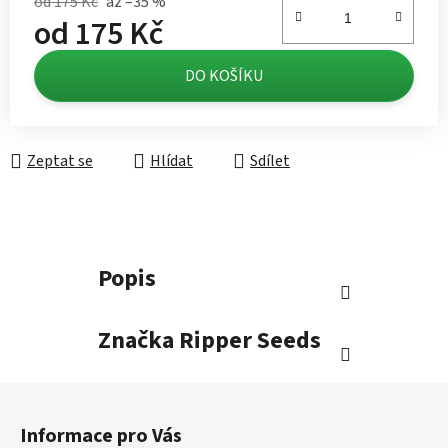
od 175 Kč
až –35 %
od
175 Kč
Měrná cena:
DO KOŠÍKU
Zeptat se
Hlídat
Sdílet
Popis
Značka
Ripper Seeds
Z
á
Informace pro Vás
p