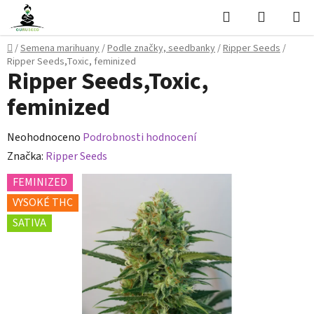
Přejít
Hledat
NÁKUPN
na
KOŠÍK
obsah
Domů
/
Semena marihuany
/
Podle značky, seedbanky
/
Ripper Seeds
/
Ripper Seeds,Toxic, feminized
Ripper Seeds,Toxic,
feminized
Průměrné
Neohodnoceno
Podrobnosti hodnocení
hodnocení
Značka:
Ripper Seeds
produktu
FEMINIZED
je
VYSOKÉ THC
0,0
SATIVA
z
5
hvězdiček.