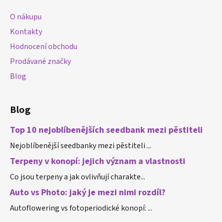
a
O nákupu
t
Kontakty
í
Hodnocení obchodu
Prodávané značky
Blog
Blog
Top 10 nejoblíbenějších seedbank mezi pěstiteli
Nejoblíbenější seedbanky mezi pěstiteli ...
Terpeny v konopí: jejich význam a vlastnosti
Co jsou terpeny a jak ovlivňují charakte...
Auto vs Photo: jaký je mezi nimi rozdíl?
Autoflowering vs fotoperiodické konopí: ...