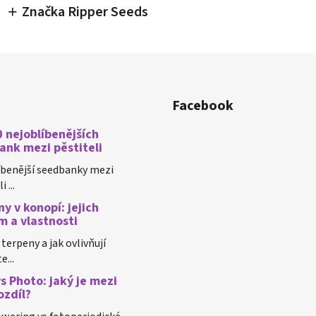
Značka Ripper Seeds
Facebook
 nejoblíbenějších
ank mezi pěstiteli
íbenější seedbanky mezi
 ...
y v konopí: jejich
m a vlastnosti
 terpeny a jak ovlivňují
e...
s Photo: jaký je mezi
ozdíl?