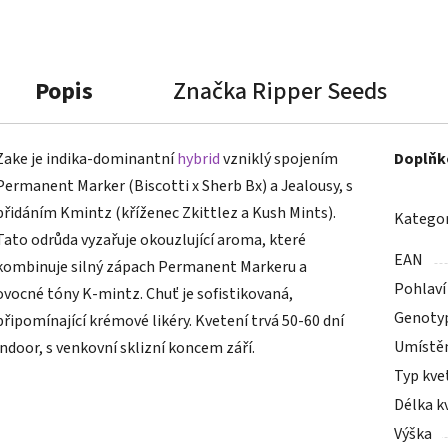
Popis
Značka
Ripper Seeds
Zake je indika-dominantní
hybrid
vzniklý spojením
Doplňk
Permanent Marker (Biscotti x Sherb Bx) a Jealousy, s
přidáním Kmintz (kříženec Zkittlez a Kush Mints).
Kategor
Tato odrůda vyzařuje okouzlující aroma, které
EAN
kombinuje silný zápach Permanent Markeru a
Pohlaví
ovocné tóny K-mintz. Chuť je sofistikovaná,
Genoty
připomínající krémové likéry. Kvetení trvá 50-60 dní
Umístě
indoor, s venkovní sklizní koncem září.
Typ kve
Délka k
Výška