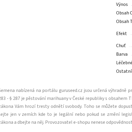
Výnos
Obsah 
Obsah 
Efekt
Chuť
Barva
Léčebn
Ostatní
Semena nabízená na portálu guruseed.cz jsou určená výhradně pro
283 - § 287 je pěstování marihuany v České republiky s obsahe
zákona Vám hrozí tresty odnětí svobody. Toho se můžete dopus
sejte jen v zemích kde to je legální nebo pokud se změní legisl
zákona a dbejte na něj. Provozovatel e-shopu nenese odpovědnost