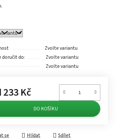
.
ek.
nost
Zvolte variantu
doručit do:
Zvolte variantu
Zvolte variantu
d
233 Kč
á cena:
DO KOŠÍKU
t se
Hlídat
Sdílet