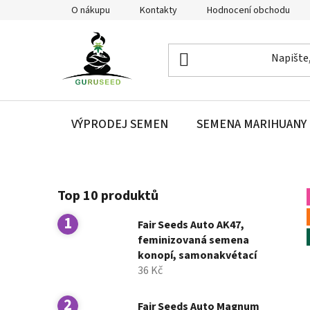
Přejít
O nákupu
Kontakty
Hodnocení obchodu
na
obsah
VÝPRODEJ SEMEN
SEMENA MARIHUANY
P
Top 10 produktů
o
s
Fair Seeds Auto AK47,
t
feminizovaná semena
r
konopí, samonakvétací
a
36 Kč
n
n
Fair Seeds Auto Magnum