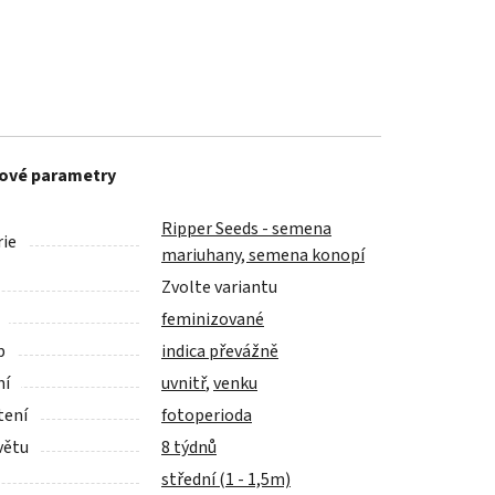
ové parametry
Ripper Seeds - semena
ie
mariuhany, semena konopí
Zvolte variantu
feminizované
p
indica převážně
ní
uvnitř
,
venku
tení
fotoperioda
větu
8 týdnů
střední (1 - 1,5m)