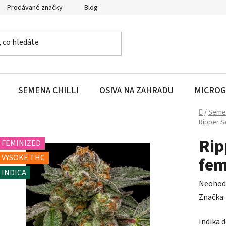
Prodávané značky
Blog
SEMENA CHILLI
OSIVA NA ZAHRADU
MICROG
Domů
/
Seme
Ripper S
Rip
FEMINIZED
VYSOKÉ THC
fem
INDICA
Průměr
Neohod
hodnoc
Značka
produk
Indika 
je