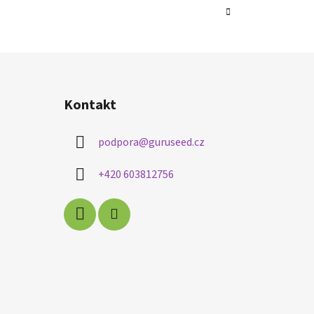
Kontakt
podpora
@
guruseed.cz
+420 603812756