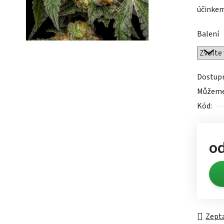
účinkem
0,0
z
Balení
5
hvězdič
Dostup
Můžeme 
Kód:
o
Měrn
Zepta