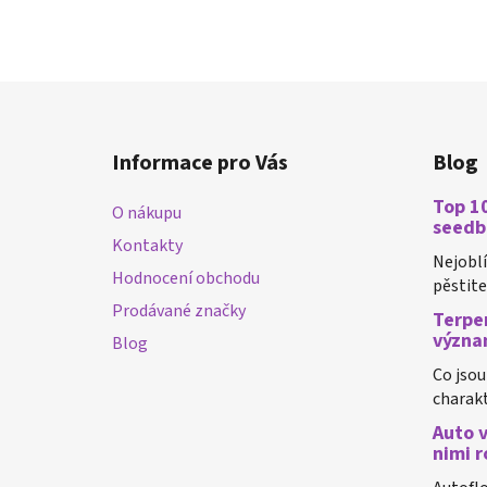
Z
á
Informace pro Vás
Blog
p
a
Top 10
O nákupu
t
seedb
Kontakty
í
Nejobl
Hodnocení obchodu
pěstiteli
Prodávané značky
Terpen
význa
Blog
Co jsou
charakt
Auto v
nimi r