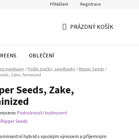
Přihlášení
Registrace
PRÁZDNÝ KOŠÍK
NÁKUPNÍ
KOŠÍK
REENS
OBLEČENÍ
na marihuany
/
Podle značky, seedbanky
/
Ripper Seeds
/
eeds, Zake, feminized
per Seeds, Zake,
inized
né
noceno
Podrobnosti hodnocení
ení
:
Ripper Seeds
tu
dominantní hybrid s vysokým výnosem a příjemným