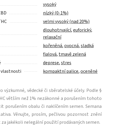
vysoký
CBD
nízký (0-1%)
THC
velmi vysoký (nad 20%)
dlouhotrvající
,
euforický
,
relaxační
kořeněná
,
ovocná
,
sladká
fialová
,
tmavě zelená
é
deprese
,
stres
 vlastnosti
kompaktní palice
,
oceněné
 výzkumné, vědecké či sběratelské účely. Podle §
m THC větším než 1% nezákonné a porušením tohoto
tit porušením obalu či naklíčením semen. Semana
ativa. Věnujte, prosím, pečlivou pozornost znění
 za jakékoli nelegální použití prodávaných semen.