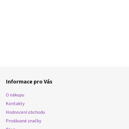
Z
á
Informace pro Vás
p
a
O nákupu
t
Kontakty
í
Hodnocení obchodu
Prodávané značky