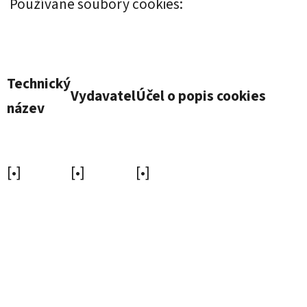
Používané soubory cookies:
Technický
Vydavatel
Účel o popis cookies
název
[•]
[•]
[•]