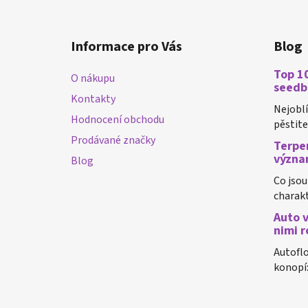
Z
á
Informace pro Vás
Blog
p
a
Top 10
O nákupu
t
seedb
Kontakty
í
Nejobl
Hodnocení obchodu
pěstiteli
Prodávané značky
Terpen
význa
Blog
Co jsou
charakt
Auto v
nimi r
Autoflo
konopí: 