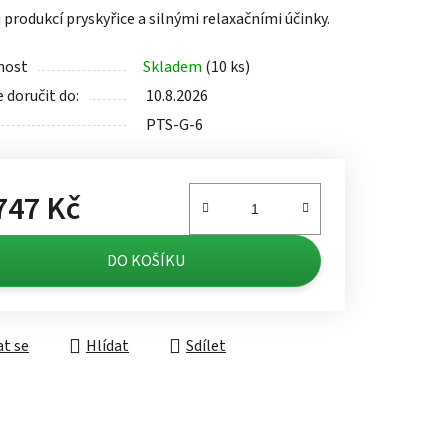
produkcí pryskyřice a silnými relaxačními účinky.
nost
Skladem
(10 ks)
doručit do:
10.8.2026
ek.
PTS-G-6
747 Kč
á cena:
DO KOŠÍKU
t se
Hlídat
Sdílet