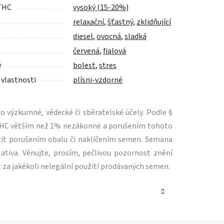
THC
vysoký (15-20%)
relaxační
,
šťastný
,
zklidňující
diesel
,
ovocná
,
sladká
červená
,
fialová
é
bolest
,
stres
 vlastnosti
plísni-vzdorné
 výzkumné, vědecké či sběratelské účely. Podle §
m THC větším než 1% nezákonné a porušením tohoto
tit porušením obalu či naklíčením semen. Semana
ativa. Věnujte, prosím, pečlivou pozornost znění
 za jakékoli nelegální použití prodávaných semen.