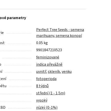
ové parametry
Perfect Tree Seeds - semena
ie
marihuany, semena konopí
ost
0.05 kg
9901847210523
feminizované
p
indica převážně
ní
uvnitř
,
skleník
,
venku
tení
fotoperioda
větu
8 týdnů
střední (1 - 1,5m)
vysoký
CBD
nízký (0-1%)