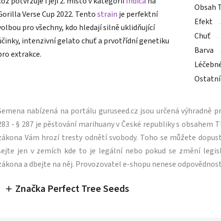
což potvrzuje i její 2. místo v kategorii
Indica
na
Obsah 
Gorilla Verse Cup 2022. Tento
strain
je perfektní
Efekt
volbou pro všechny, kdo hledají silně uklidňující
Chuť
účinky, intenzivní gelato chuť a prvotřídní genetiku
Barva
pro extrakce.
Léčebn
Ostatní
Semena nabízená na portálu guruseed.cz jsou určená výhradně pro
283 - § 287 je pěstování marihuany v České republiky s obsahe
zákona Vám hrozí tresty odnětí svobody. Toho se můžete dopus
sejte jen v zemích kde to je legální nebo pokud se změní legisl
zákona a dbejte na něj. Provozovatel e-shopu nenese odpovědnost
Značka Perfect Tree Seeds