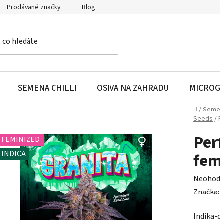
Prodávané značky
Blog
SEMENA CHILLI
OSIVA NA ZAHRADU
MICROG
Domů
/
Seme
Seeds
/
Per
FEMINIZED
INDICA
fem
Průměr
Neohod
hodnoc
Značka
produk
Indika-
je