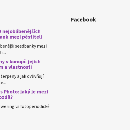
Facebook
 nejoblíbenějších
ank mezi pěstiteli
íbenější seedbanky mezi
 ...
y v konopí: jejich
m a vlastnosti
 terpeny a jak ovlivňují
e...
s Photo: jaký je mezi
ozdíl?
wering vs fotoperiodické
...