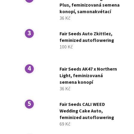
í
Plus, feminizovaná semena
konopí, samonakvétací
p
36 Kč
a
n
Fair Seeds Auto Zkittlez,
e
feminized autoflowering
l
100 Kč
Fair Seeds AK47 x Northern
Light, feminizovaná
semena konopí
36 Kč
Fair Seeds CALI WEED
Wedding Cake Auto,
feminized autoflowering
69 Kč