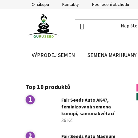
Přejít
O nákupu
Kontakty
Hodnocení obchodu
na
obsah
VÝPRODEJ SEMEN
SEMENA MARIHUANY
P
Top 10 produktů
o
s
Fair Seeds Auto AK47,
t
feminizovaná semena
r
konopí, samonakvétací
a
36 Kč
n
n
Fair Seeds Auto Magnum