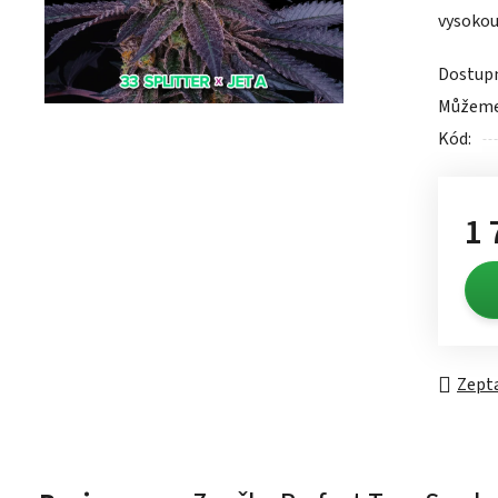
vysokou 
0,0
z
Dostup
5
Můžeme 
hvězdič
Kód:
1 
Měrn
Zepta