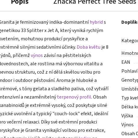
Popis
Značka
Perfect Tree Seeds
Granita je feminizovaný indika-dominantní
hybrid
s
Doplňk
genetikou 33 Splitter x Jet A, který vyniká rychlým
kvetením, mohutnou produkcí pryskyřice a
Kategor
extrémně silnými sedativními účinky.
Doba květu
je 8
Hmotn
týdnů, přičemž
výnos
závisí na pěstitelských
EAN
dovednostech, ale rostlina má výbornou vitalitu a
Pohlaví
pevnou strukturu, což z ní dělá skvělou volbu pro
Genoty
indoor i outdoor pěstování. Aroma je hluboké a
krémové, s tóny gelata a sladkého paliva, což vytváří
Umístě
intenzivní a nezaměnitelný
terpenový profil
. Obsah
Typ kve
kanabinoidů je extrémně vysoký, což poskytuje silné
Délka k
fyzické uvolnění a typický "couch-lock" efekt, ideální
Výška
pro večerní relaxaci. Díky své extrémní produkci
Výnos
pryskyřice je Granita vynikající volbou pro extrakce,
Obsah 