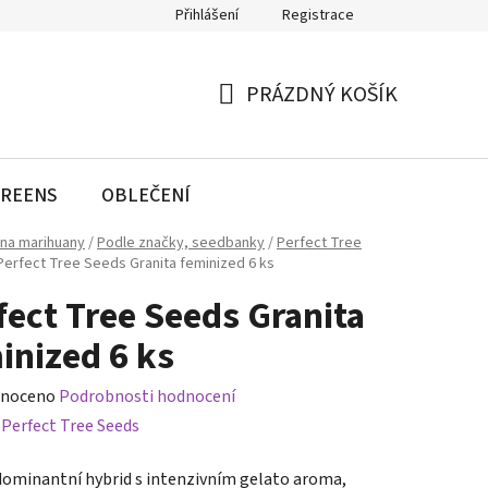
Přihlášení
Registrace
PRÁZDNÝ KOŠÍK
NÁKUPNÍ
KOŠÍK
REENS
OBLEČENÍ
na marihuany
/
Podle značky, seedbanky
/
Perfect Tree
Perfect Tree Seeds Granita feminized 6 ks
fect Tree Seeds Granita
inized 6 ks
né
noceno
Podrobnosti hodnocení
ení
:
Perfect Tree Seeds
tu
dominantní hybrid s intenzivním gelato aroma,