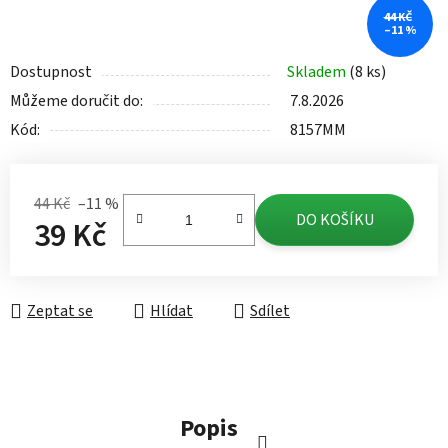
44 KČ
–11 %
Dostupnost
Skladem
(8 ks)
Můžeme doručit do:
7.8.2026
Kód:
8157MM
44 Kč
–11 %
DO KOŠÍKU
39 Kč
Měrná cena:
Zeptat se
Hlídat
Sdílet
Popis