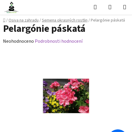
Přejít
Hledat
NÁKUPN
na
KOŠÍK
obsah
Domů
/
Osiva na zahradu
/
Semena okrasných rostlin
/
Pelargónie páskatá
Pelargónie páskatá
Průměrné
Neohodnoceno
Podrobnosti hodnocení
hodnocení
produktu
je
0,0
z
5
hvězdiček.