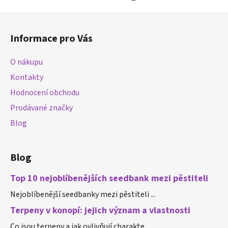
Z
á
Informace pro Vás
p
a
O nákupu
t
Kontakty
í
Hodnocení obchodu
Prodávané značky
Blog
Blog
Top 10 nejoblíbenějších seedbank mezi pěstiteli
Nejoblíbenější seedbanky mezi pěstiteli ...
Terpeny v konopí: jejich význam a vlastnosti
Co jsou terpeny a jak ovlivňují charakte...