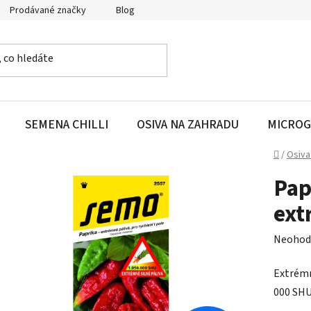
Prodávané značky
Blog
SEMENA CHILLI
OSIVA NA ZAHRADU
MICROG
Domů
/
Osiva
Pap
ext
Průměr
Neohod
hodnoc
Extrémn
produk
000 SHU
je