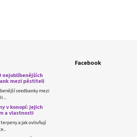
Facebook
 nejoblíbenějších
ank mezi pěstiteli
íbenější seedbanky mezi
 ...
y v konopí: jejich
m a vlastnosti
 terpeny a jak ovlivňují
e...