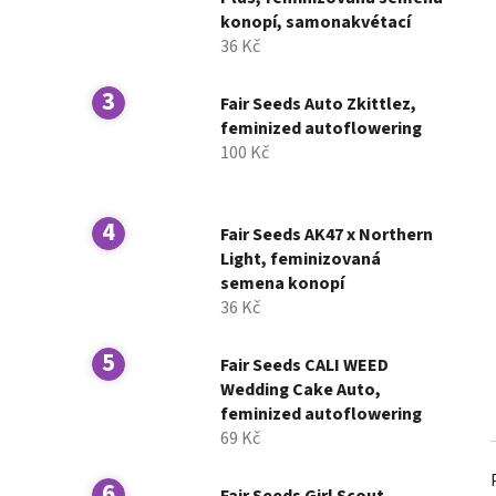
í
konopí, samonakvétací
p
36 Kč
a
n
Fair Seeds Auto Zkittlez,
e
feminized autoflowering
l
100 Kč
Fair Seeds AK47 x Northern
Light, feminizovaná
semena konopí
36 Kč
Fair Seeds CALI WEED
Wedding Cake Auto,
feminized autoflowering
69 Kč