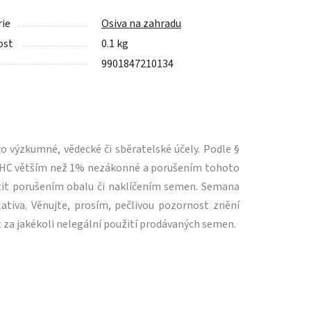
ie
Osiva na zahradu
ost
0.1 kg
9901847210134
 výzkumné, vědecké či sběratelské účely. Podle §
m THC větším než 1% nezákonné a porušením tohoto
tit porušením obalu či naklíčením semen. Semana
ativa. Věnujte, prosím, pečlivou pozornost znění
 za jakékoli nelegální použití prodávaných semen.