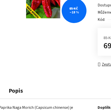
0,0
Dostup
z
85 KČ
Můžeme 
–18 %
5
Kód:
hvězdič
85 K
69
Měrn
Zepta
Popis
Paprika Naga Morich (Capsicum chinense) je
Doplňk