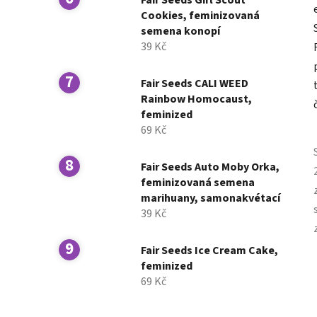
Fair Seeds Girl Scout
Cookies, feminizovaná
semena konopí
39 Kč
Fair Seeds CALI WEED
Rainbow Homocaust,
feminized
69 Kč
Fair Seeds Auto Moby Orka,
feminizovaná semena
marihuany, samonakvétací
39 Kč
Fair Seeds Ice Cream Cake,
feminized
69 Kč