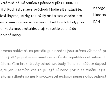
extrémně pálivá odrůda s pálivostí přes 1?000?000
Kategor
SHU. Pochází ze severovýchodní Indie a Bangladéše.
Hmotn
Rostliny mají nízký, rozložitý růst a jsou vhodné pro
EAN
pěstování v samozavlažovacích truhlících. Plody jsou
tenkostěnné, protáhlé, zrají ze světle zelené do
červené barvy.
Semena nabízená na portálu guruseed.cz jsou určená výhradně pro
283 - § 287 je pěstování marihuany v České republiky s obsahe
zákona Vám hrozí tresty odnětí svobody. Toho se můžete dopus
sejte jen v zemích kde to je legální nebo pokud se změní legisl
zákona a dbejte na něj. Provozovatel e-shopu nenese odpovědnost