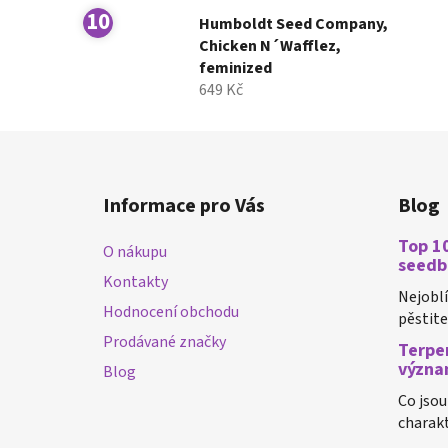
Humboldt Seed Company,
Chicken N´Wafflez,
feminized
649 Kč
Z
á
Informace pro Vás
Blog
p
a
Top 10
O nákupu
t
seedb
Kontakty
í
Nejobl
Hodnocení obchodu
pěstiteli
Prodávané značky
Terpen
význa
Blog
Co jsou
charakt