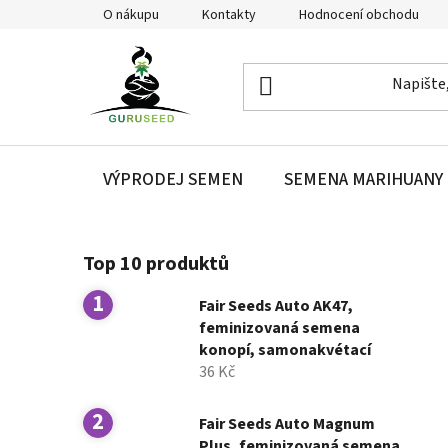
Přejít
O nákupu
Kontakty
Hodnocení obchodu
na
obsah
VÝPRODEJ SEMEN
SEMENA MARIHUANY
P
Top 10 produktů
o
s
Fair Seeds Auto AK47,
t
feminizovaná semena
r
konopí, samonakvétací
a
36 Kč
n
n
Fair Seeds Auto Magnum
Plus, feminizovaná semena