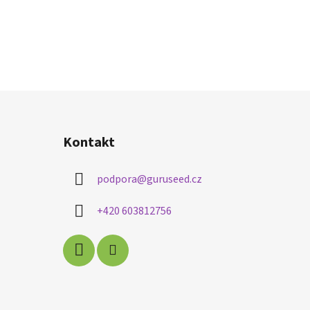
Kontakt
podpora
@
guruseed.cz
+420 603812756