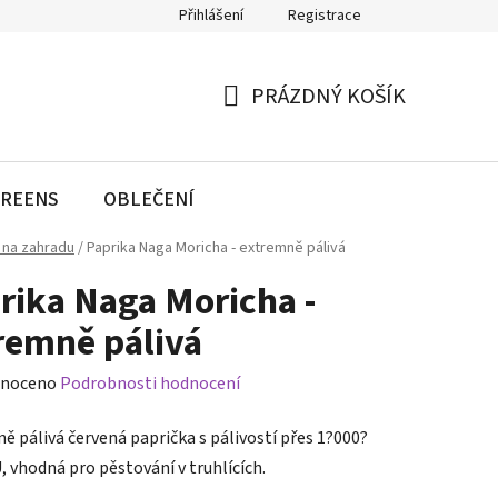
Přihlášení
Registrace
PRÁZDNÝ KOŠÍK
NÁKUPNÍ
KOŠÍK
REENS
OBLEČENÍ
 na zahradu
/
Paprika Naga Moricha - extremně pálivá
rika Naga Moricha -
remně pálivá
né
noceno
Podrobnosti hodnocení
ení
ě pálivá červená paprička s pálivostí přes 1?000?
tu
, vhodná pro pěstování v truhlících.