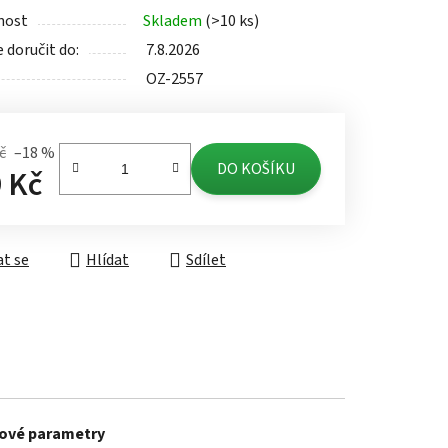
nost
Skladem
(>10 ks)
doručit do:
7.8.2026
OZ-2557
ek.
č
–18 %
DO KOŠÍKU
 Kč
á cena:
t se
Hlídat
Sdílet
ové parametry