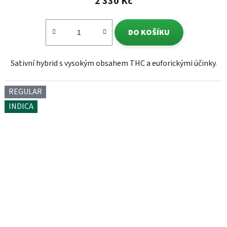
2 330 Kč
DO KOŠÍKU
Sativní hybrid s vysokým obsahem THC a euforickými účinky.
REGULAR
INDICA