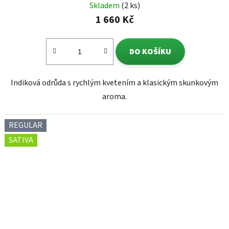
Skladem
(2 ks)
1 660 Kč
DO KOŠÍKU
Indiková odrůda s rychlým kvetením a klasickým skunkovým
aroma.
REGULAR
SATIVA