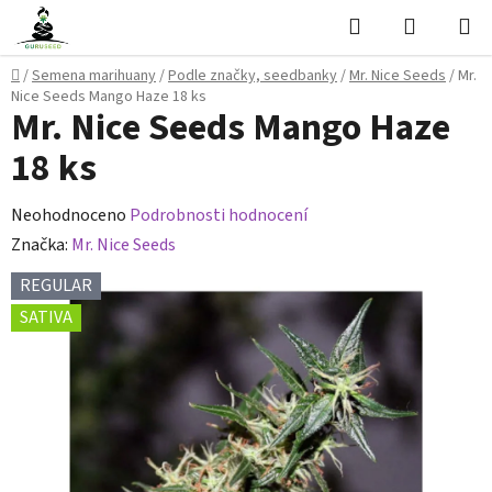
Přejít
Hledat
NÁKUPN
na
KOŠÍK
obsah
Domů
/
Semena marihuany
/
Podle značky, seedbanky
/
Mr. Nice Seeds
/
Mr.
Nice Seeds Mango Haze 18 ks
Mr. Nice Seeds Mango Haze
18 ks
Průměrné
Neohodnoceno
Podrobnosti hodnocení
hodnocení
Značka:
Mr. Nice Seeds
produktu
REGULAR
je
SATIVA
0,0
z
5
hvězdiček.