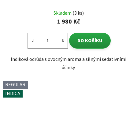
Skladem
(3 ks)
1 980 Kč
DO KOŠÍKU
Indiková odrůda s ovocným aroma a silnými sedativními
účinky.
REGULAR
INDICA