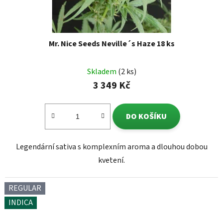
Mr. Nice Seeds Neville´s Haze 18 ks
Skladem
(2 ks)
3 349 Kč
DO KOŠÍKU
Legendární sativa s komplexním aroma a dlouhou dobou
kvetení.
REGULAR
INDICA