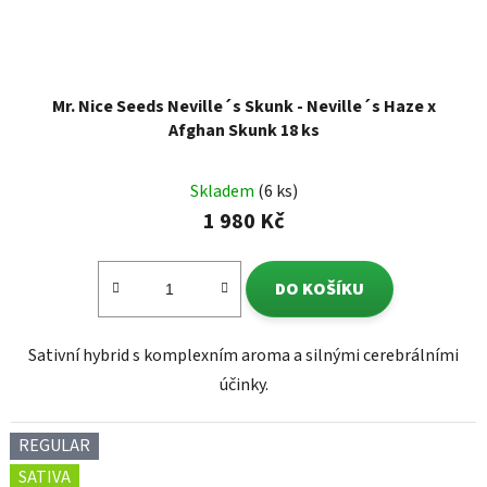
Mr. Nice Seeds Neville´s Skunk - Neville´s Haze x
Afghan Skunk 18 ks
Skladem
(6 ks)
1 980 Kč
DO KOŠÍKU
Sativní hybrid s komplexním aroma a silnými cerebrálními
účinky.
REGULAR
SATIVA