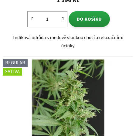
1 596 Kč
DO KOŠÍKU
Indiková odrůda s medově sladkou chutí a relaxačními
účinky.
REGULAR
SATIVA