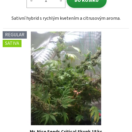
DO KOŠÍKU
Sativní hybrid s rychlým kvetením a citrusovým aroma.
REGULAR
SATIVA
Mr. Nice Seeds Critical Skunk 18 ks