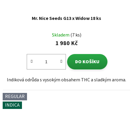
Mr. Nice Seeds G13 x Widow 18 ks
Skladem
(7 ks)
1 980 Kč
DO KOŠÍKU
Indiková odrůda s vysokým obsahem THC a sladkým aroma.
REGULAR
INDICA