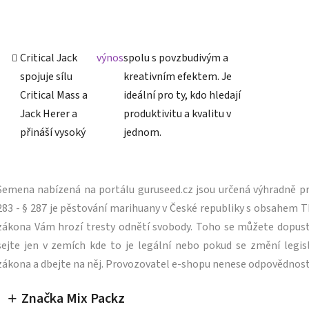
Critical Jack
výnos
spolu s povzbudivým a
spojuje sílu
kreativním efektem. Je
Critical Mass a
ideální pro ty, kdo hledají
Jack Herer a
produktivitu a kvalitu v
přináší vysoký
jednom.
Semena nabízená na portálu guruseed.cz jsou určená výhradně pro
283 - § 287 je pěstování marihuany v České republiky s obsahe
zákona Vám hrozí tresty odnětí svobody. Toho se můžete dopus
sejte jen v zemích kde to je legální nebo pokud se změní legisl
zákona a dbejte na něj. Provozovatel e-shopu nenese odpovědnost
Značka Mix Packz