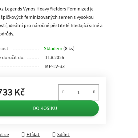
tu
kz Legends Vynos Heavy Yielders Feminized je
 špičkových feminizovaných semen s vysokou
tí, ideální pro náročné pěstitelé hledající silné a
odrůdy.
ek.
nost
Skladem
(8 ks)
doručit do:
11.8.2026
MP-LV-33
733 Kč
á cena:
DO KOŠÍKU
t se
Hlídat
Sdílet