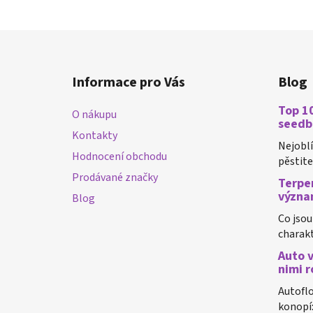
Z
á
Informace pro Vás
Blog
p
a
Top 10
O nákupu
t
seedb
Kontakty
í
Nejobl
Hodnocení obchodu
pěstiteli
Prodávané značky
Terpen
význa
Blog
Co jsou
charakt
Auto v
nimi r
Autoflo
konopí: 