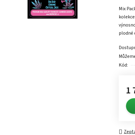
produk
Mix Pac
je
kolekce
0,0
výnosnos
z
plodné 
5
hvězdič
Dostup
Můžeme 
Kód:
1 
Měrn
Zepta