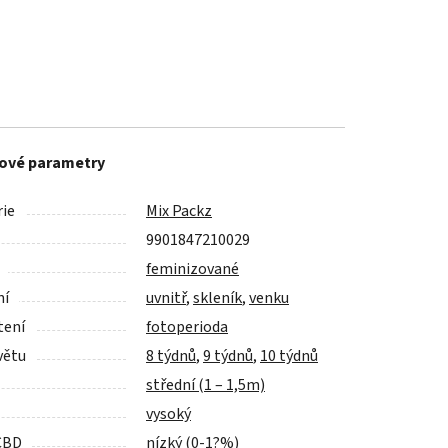
ové parametry
ie
Mix Packz
9901847210029
feminizované
ní
uvnitř
,
skleník
,
venku
tení
fotoperioda
větu
8 týdnů
,
9 týdnů
,
10 týdnů
střední (1 – 1,5m)
vysoký
CBD
nízký (0-1?%)