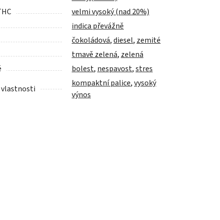
THC
velmi vysoký (nad 20%)
indica převážně
čokoládová
,
diesel
,
zemité
tmavě zelená
,
zelená
é
bolest
,
nespavost
,
stres
kompaktní palice
,
vysoký
 vlastnosti
výnos