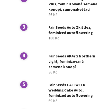
í
Plus, feminizovaná semena
konopí, samonakvétací
p
36 Kč
a
n
Fair Seeds Auto Zkittlez,
e
feminized autoflowering
l
100 Kč
Fair Seeds AK47 x Northern
Light, feminizovaná
semena konopí
36 Kč
Fair Seeds CALI WEED
Wedding Cake Auto,
feminized autoflowering
69 Kč