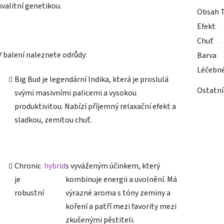
kvalitní genetikou.
Obsah 
Efekt
Chuť
V balení naleznete odrůdy:
Barva
Léčebn
Big Bud je legendární Indika, která je proslulá
Ostatní
svými masivními palicemi a vysokou
produktivitou. Nabízí příjemný relaxační efekt a
sladkou, zemitou chuť.
Chronic
hybrid
s vyváženým účinkem, který
je
kombinuje energii a uvolnění. Má
robustní
výrazné aroma s tóny zeminy a
koření a patří mezi favority mezi
zkušenými pěstiteli.