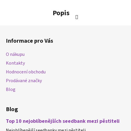
Popis
Z
á
Informace pro Vás
p
a
O nákupu
t
Kontakty
í
Hodnocení obchodu
Prodávané značky
Blog
Blog
Top 10 nejoblíbenějších seedbank mezi pěstiteli
Nejoblíbenější seedbanky mezi pěstiteli ...