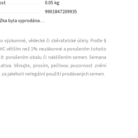
ost
0.05 kg
9901847209935
žka byla vyprodána…
 výzkumné, vědecké či sběratelské účely. Podle §
m THC větším než 1% nezákonné a porušením tohoto
tit porušením obalu či naklíčením semen. Semana
ativa. Věnujte, prosím, pečlivou pozornost znění
 za jakékoli nelegální použití prodávaných semen.