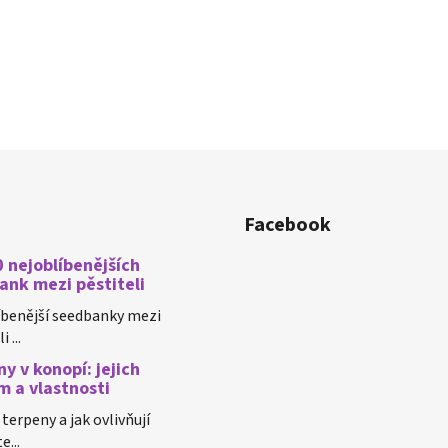
Facebook
 nejoblíbenějších
ank mezi pěstiteli
íbenější seedbanky mezi
 ...
y v konopí: jejich
m a vlastnosti
 terpeny a jak ovlivňují
e...