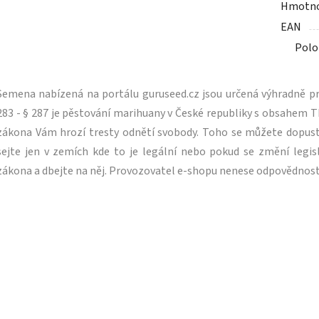
Hmotn
EAN
Polo
Semena nabízená na portálu guruseed.cz jsou určená výhradně pro
283 - § 287 je pěstování marihuany v České republiky s obsahe
zákona Vám hrozí tresty odnětí svobody. Toho se můžete dopus
sejte jen v zemích kde to je legální nebo pokud se změní legisl
zákona a dbejte na něj. Provozovatel e-shopu nenese odpovědnost