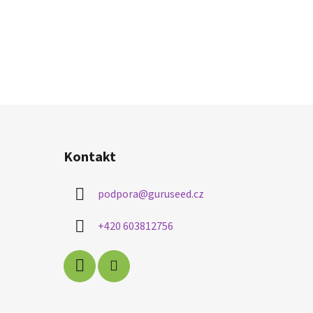
Kontakt
podpora
@
guruseed.cz
+420 603812756