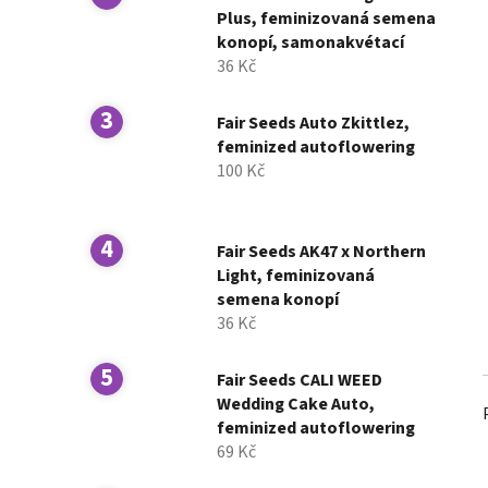
í
Plus, feminizovaná semena
konopí, samonakvétací
p
36 Kč
a
n
Fair Seeds Auto Zkittlez,
e
feminized autoflowering
l
100 Kč
Fair Seeds AK47 x Northern
Light, feminizovaná
semena konopí
36 Kč
Fair Seeds CALI WEED
Wedding Cake Auto,
feminized autoflowering
69 Kč