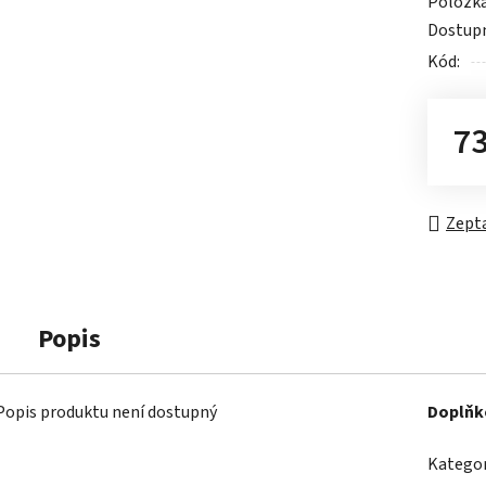
Položk
produk
Dostup
je
Kód:
0,0
z
5
73
hvězdič
Měrn
Zepta
Popis
Popis produktu není dostupný
Doplňk
Kategor