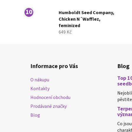
Humboldt Seed Company,
Chicken N´Wafflez,
feminized
649 Kč
Z
á
Informace pro Vás
Blog
p
a
Top 10
O nákupu
t
seedb
Kontakty
í
Nejobl
Hodnocení obchodu
pěstiteli
Prodávané značky
Terpen
význa
Blog
Co jsou
charakt