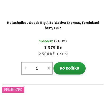
Kalashnikov Seeds Big Altai Sativa Express, feminized
fast, 10ks
Skladem
(>10 ks)
1 379 Kč
2 504 Kč
(–44 %)
DO KOŠÍKU
FEMINIZED