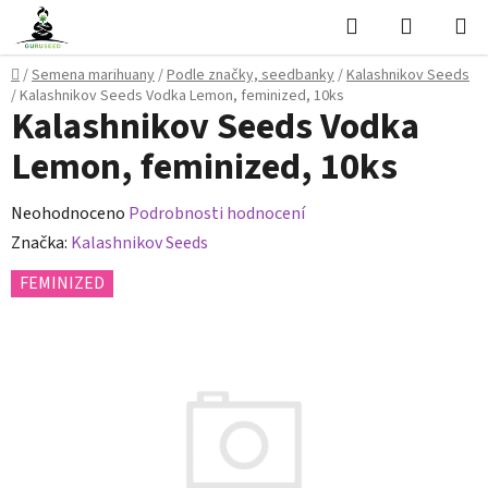
Přejít
Hledat
NÁKUPN
na
KOŠÍK
obsah
Domů
/
Semena marihuany
/
Podle značky, seedbanky
/
Kalashnikov Seeds
/
Kalashnikov Seeds Vodka Lemon, feminized, 10ks
Kalashnikov Seeds Vodka
Lemon, feminized, 10ks
Průměrné
Neohodnoceno
Podrobnosti hodnocení
hodnocení
Značka:
Kalashnikov Seeds
produktu
FEMINIZED
je
0,0
z
5
hvězdiček.