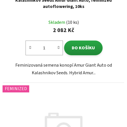
Kalashnikov Seeds Amur Giant Auto, feminized
autoflowering, 10ks
Skladem
(10 ks)
2 082 Kč
DO KOŠÍKU
Feminizovaná semena konopí Amur Giant Auto od
Kalashnikov Seeds. Hybrid Amur...
FEMINIZED