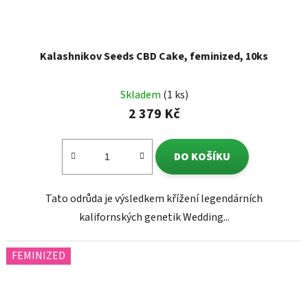
Kalashnikov Seeds CBD Cake, feminized, 10ks
Skladem
(1 ks)
2 379 Kč
DO KOŠÍKU
Tato odrůda je výsledkem křížení legendárních
kalifornských genetik Wedding...
FEMINIZED