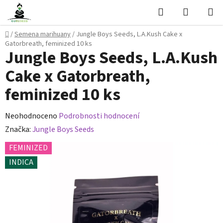
Přejít
Hledat
NÁKUPN
na
KOŠÍK
obsah
Domů
/
Semena marihuany
/
Jungle Boys Seeds, L.A.Kush Cake x
Gatorbreath, feminized 10 ks
Jungle Boys Seeds, L.A.Kush
Cake x Gatorbreath,
feminized 10 ks
Průměrné
Neohodnoceno
Podrobnosti hodnocení
hodnocení
Značka:
Jungle Boys Seeds
produktu
FEMINIZED
je
INDICA
0,0
z
5
hvězdiček.