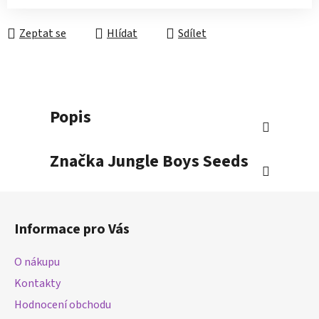
Zeptat se
Hlídat
Sdílet
Popis
Značka
Jungle Boys Seeds
Z
á
Informace pro Vás
p
a
O nákupu
t
Kontakty
í
Hodnocení obchodu