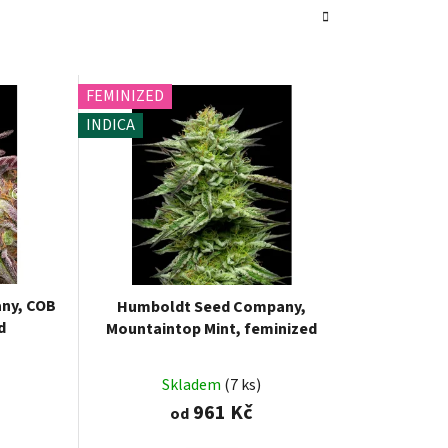
FEMINIZED
INDICA
ny, COB
Humboldt Seed Company,
d
Mountaintop Mint, feminized
Skladem
(7 ks)
961 Kč
od