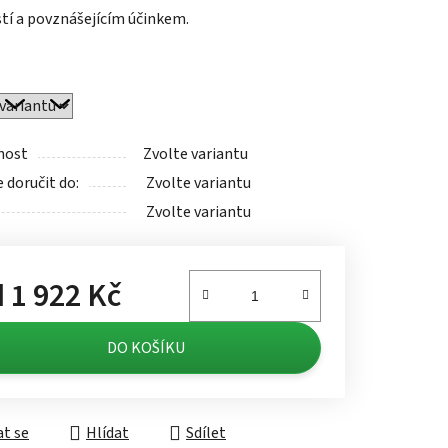
tí a povznášejícím účinkem.
ek.
nost
Zvolte variantu
doručit do:
Zvolte variantu
Zvolte variantu
d
1 922 Kč
á cena:
DO KOŠÍKU
t se
Hlídat
Sdílet