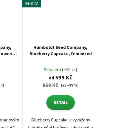
INDICA
pany,
Humboldt Seed Company,
lowering
Blueberry Cupcake, feminized
Průměrné
Skladem
(>10 ks)
hodnocení
599 Kč
od
produktu
969 Kč
 %)
(až –38 %)
je
5,0
DETAIL
z
5
hvězdiček.
banánovým
Blueberry Cupcake je vyvážený
hem THC.
hybrid s vůní borůvek a dortového