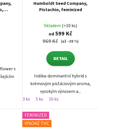
pany,
Humboldt Seed Company,
o,
Pistachio, feminized
nized
Skladem
(>10 ks)
599 Kč
od
969 Kč
(až –38 %)
DETAIL
flower s
Indika-dominantní hybrid s
šejícím
krémovým pistáciovým aroma,
vysokým výnosem a...
3 ks
5 ks
10 ks
FEMINIZED
VYSOKÉ THC