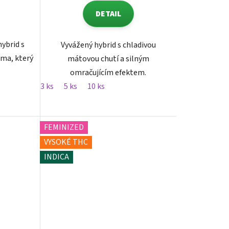
DETAIL
hybrid s
Vyvážený hybrid s chladivou
ma, který
mátovou chutí a silným
omračujícím efektem.
3 ks
5 ks
10 ks
FEMINIZED
VYSOKÉ THC
INDICA