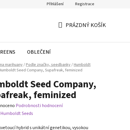
Přihlášení
Registrace
PRÁZDNÝ KOŠÍK
NÁKUPNÍ
KOŠÍK
REENS
OBLEČENÍ
na marihuany
/
Podle značky, seedbanky
/
Humboldt
Humboldt Seed Company, Supafreak, feminized
boldt Seed Company,
afreak, feminized
né
noceno
Podrobnosti hodnocení
ení
:
Humboldt Seeds
tu
kvetoucí hybrid s unikátní genetikou, vysokou