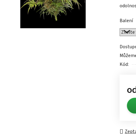
odolnos
0,0
z
Balení
5
hvězdič
Dostup
Můžeme 
Kód:
o
Měrn
Zepta