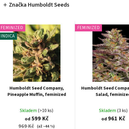
Značka Humboldt Seeds
FEMINIZED
FEMINIZED
INDICA
Humboldt Seed Company,
Humboldt Seed Compa
Pineapple Muffin, feminized
Salad, feminize
Skladem
(>10 ks)
Skladem
(3 ks)
599 Kč
961 Kč
od
od
969 Kč
(až –44 %)