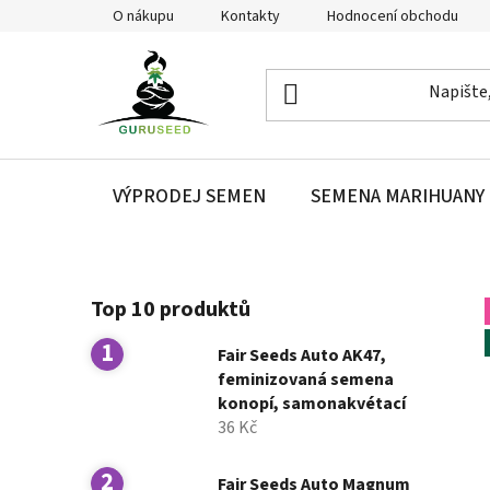
Přejít
O nákupu
Kontakty
Hodnocení obchodu
na
obsah
VÝPRODEJ SEMEN
SEMENA MARIHUANY
P
Top 10 produktů
o
s
Fair Seeds Auto AK47,
t
feminizovaná semena
r
konopí, samonakvétací
a
36 Kč
n
n
Fair Seeds Auto Magnum