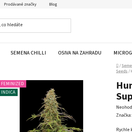
Prodávané značky
Blog
SEMENA CHILLI
OSIVA NA ZAHRADU
MICROG
Domů
/
Seme
Seeds
/
Hum
FEMINIZED
INDICA
Sup
Průměr
Neohod
hodnoc
Značka
produk
Rychle 
je