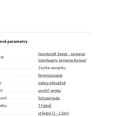
ové parametry
Humboldt Seeds - semena
ie
marihuany, semena konopí
Zvolte variantu
feminizované
p
indica převážně
ní
uvnitř
,
venku
tení
fotoperioda
větu
7 týdnů
střední (1 - 1,5m)