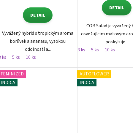
DETAIL
DETAIL
COB Salad je vyvážený 
Vyvážený hybrid s tropickým aroma
osvěžujícím mátovým aro
borůvek a ananasu, vysokou
poskytuje...
odolností a...
3 ks
5 ks
10 ks
3 ks
5 ks
10 ks
FEMINIZED
AUTOFLOWER
INDICA
INDICA