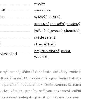
vysoký
CBD
neuvádí se
THC
vysoký (15-20%)
kreativní
,
relaxační
,
povídavý
kořeněná
,
ovocná
,
chemická
světle zelená
é
stres
,
úzkosti
hmyzu-vzdorné
,
plísni-
 vlastnosti
vzdorné
 výzkumné, vědecké či sběratelské účely. Podle §
m THC větším než 1% nezákonné a porušením tohoto
tit porušením obalu či naklíčením semen. Semana
ativa. Věnujte, prosím, pečlivou pozornost znění
 za jakékoli nelegální použití prodávaných semen.