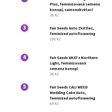
í
Plus, feminizovaná semena
konopí, samonakvétací
p
36 Kč
a
n
Fair Seeds Auto Zkittlez,
e
feminized autoflowering
l
100 Kč
Fair Seeds AK47 x Northern
Light, feminizovaná
semena konopí
36 Kč
Fair Seeds CALI WEED
Wedding Cake Auto,
feminized autoflowering
69 Kč