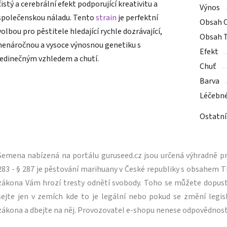
čistý a cerebrální efekt podporující kreativitu a
Výnos
společenskou náladu. Tento
strain
je perfektní
Obsah 
volbou pro pěstitele hledající rychle dozrávající,
Obsah 
nenáročnou a vysoce výnosnou genetiku s
Efekt
jedinečným vzhledem a chutí.
Chuť
Barva
Léčebn
Ostatní
Semena nabízená na portálu guruseed.cz jsou určená výhradně pro
283 - § 287 je pěstování marihuany v České republiky s obsahe
zákona Vám hrozí tresty odnětí svobody. Toho se můžete dopus
sejte jen v zemích kde to je legální nebo pokud se změní legisl
zákona a dbejte na něj. Provozovatel e-shopu nenese odpovědnost