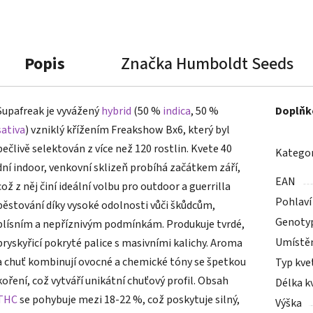
Popis
Značka
Humboldt Seeds
Supafreak je vyvážený
hybrid
(50 %
indica
, 50 %
Doplňk
sativa
) vzniklý křížením Freakshow Bx6, který byl
pečlivě selektován z více než 120 rostlin. Kvete 40
Kategor
dní indoor, venkovní sklizeň probíhá začátkem září,
EAN
což z něj činí ideální volbu pro outdoor a guerrilla
Pohlaví
pěstování díky vysoké odolnosti vůči škůdcům,
Genoty
plísním a nepříznivým podmínkám. Produkuje tvrdé,
Umístě
pryskyřicí pokryté palice s masivními kalichy. Aroma
a chuť kombinují ovocné a chemické tóny se špetkou
Typ kve
koření, což vytváří unikátní chuťový profil. Obsah
Délka k
THC
se pohybuje mezi 18-22 %, což poskytuje silný,
Výška