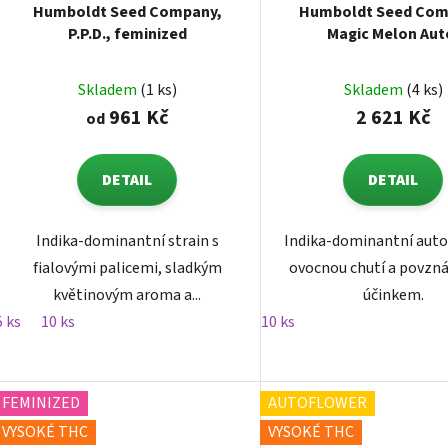
Humboldt Seed Company,
Humboldt Seed Com
P.P.D., feminized
Magic Melon Aut
autoflowering femi
Skladem
(1 ks)
Skladem
(4 ks)
961 Kč
2 621 Kč
od
DETAIL
DETAIL
Indika-dominantní strain s
Indika-dominantní auto
fialovými palicemi, sladkým
ovocnou chutí a povzná
květinovým aroma a...
účinkem.
5 ks
10 ks
10 ks
FEMINIZED
AUTOFLOWER
VYSOKÉ THC
VYSOKÉ THC