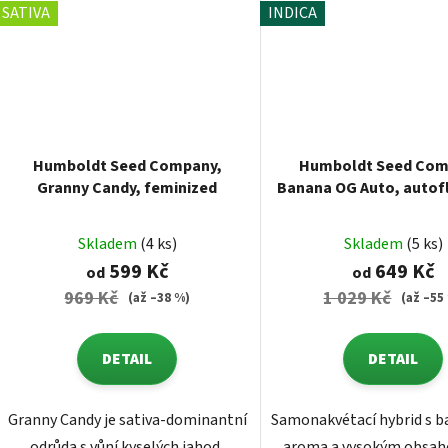
SATIVA
INDICA
Humboldt Seed Company,
Humboldt Seed Com
Granny Candy, feminized
Banana OG Auto, autof
feminized
Skladem
(4 ks)
Skladem
(5 ks)
599 Kč
649 Kč
od
od
969 Kč
1 029 Kč
(až –38 %)
(až –55
DETAIL
DETAIL
Granny Candy je sativa-dominantní
Samonakvétací hybrid s 
odrůda s vůní kyselých jahod,
aroma a vysokým obsa