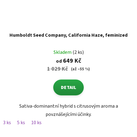
Humboldt Seed Company, California Haze, feminized
Skladem
(2 ks)
649 Kč
od
1 029 Kč
(až –55 %)
DETAIL
Sativa-dominantní hybrid s citrusovým aroma a
povznášejícími účinky.
3 ks
5 ks
10 ks