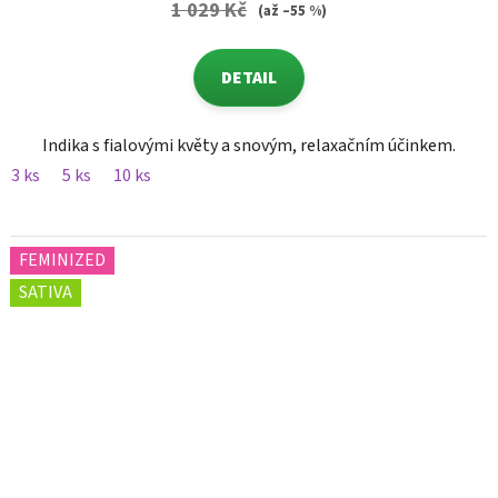
1 029 Kč
(až –55 %)
DETAIL
Indika s fialovými květy a snovým, relaxačním účinkem.
3 ks
5 ks
10 ks
FEMINIZED
SATIVA