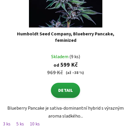
Humboldt Seed Company, Blueberry Pancake,
feminized
Skladem
(9 ks)
599 Kč
od
969 Kč
(až –38 %)
DETAIL
Blueberry Pancake je sativa-dominantní hybrid s výrazným
aroma sladkého...
3 ks
5 ks
10 ks