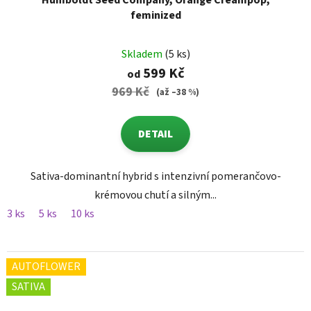
Humboldt Seed Company, Orange Creampop,
feminized
Skladem
(5 ks)
599 Kč
od
969 Kč
(až –38 %)
DETAIL
Sativa-dominantní hybrid s intenzivní pomerančovo-
krémovou chutí a silným...
3 ks
5 ks
10 ks
AUTOFLOWER
SATIVA