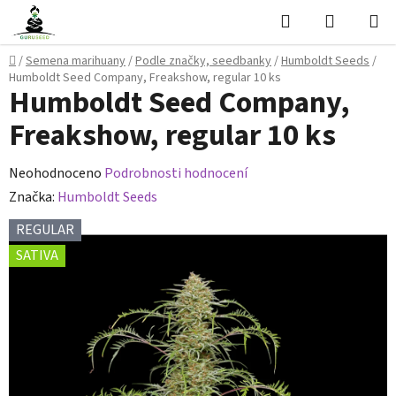
Přejít
Hledat
NÁKUPN
na
KOŠÍK
obsah
Domů
/
Semena marihuany
/
Podle značky, seedbanky
/
Humboldt Seeds
/
Humboldt Seed Company, Freakshow, regular 10 ks
Humboldt Seed Company,
Freakshow, regular 10 ks
Průměrné
Neohodnoceno
Podrobnosti hodnocení
hodnocení
Značka:
Humboldt Seeds
produktu
REGULAR
je
SATIVA
0,0
z
5
hvězdiček.