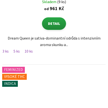
Skladem
(9 ks)
961 Kč
od
DETAIL
Dream Queen je sativa-dominantní odrůda s intenzivním
aroma skunku a...
3 ks
5 ks
10 ks
FEMINIZED
VYSOKÉ THC
INDICA