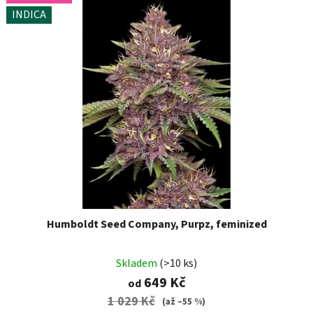
INDICA
Humboldt Seed Company, Purpz, feminized
Skladem
(>10 ks)
649 Kč
od
1 029 Kč
(až –55 %)