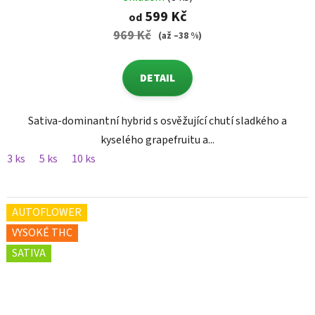
599 Kč
od
969 Kč
(až –38 %)
DETAIL
Sativa-dominantní hybrid s osvěžující chutí sladkého a
kyselého grapefruitu a...
3 ks
5 ks
10 ks
AUTOFLOWER
VYSOKÉ THC
SATIVA