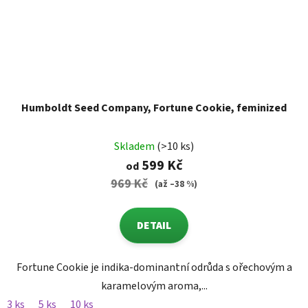
Humboldt Seed Company, Fortune Cookie, feminized
Skladem
(>10 ks)
599 Kč
od
969 Kč
(až –38 %)
DETAIL
Fortune Cookie je indika-dominantní odrůda s ořechovým a
karamelovým aroma,...
3 ks
5 ks
10 ks