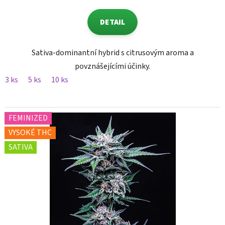
DETAIL
Sativa-dominantní hybrid s citrusovým aroma a
povznášejícími účinky.
3 ks
5 ks
10 ks
FEMINIZED
VYSOKÉ THC
SATIVA