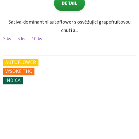
DETAIL
Sativa-dominantní autoflower s osvěžující grapefruitovou
chutí a...
3 ks
5 ks
10 ks
AUTOFLOWER
VYSOKÉ THC
INDICA