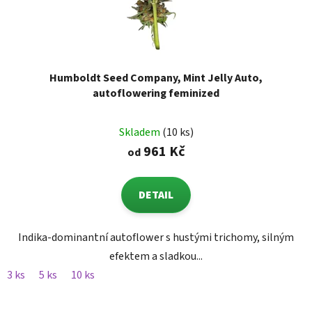
Humboldt Seed Company, Mint Jelly Auto,
autoflowering feminized
Skladem
(10 ks)
961 Kč
od
DETAIL
Indika-dominantní autoflower s hustými trichomy, silným
efektem a sladkou...
3 ks
5 ks
10 ks