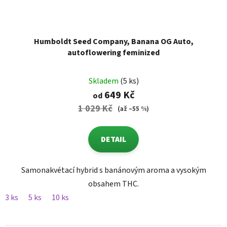
Humboldt Seed Company, Banana OG Auto,
autoflowering feminized
Skladem
(5 ks)
649 Kč
od
1 029 Kč
(až –55 %)
DETAIL
Samonakvétací hybrid s banánovým aroma a vysokým
obsahem THC.
3 ks
5 ks
10 ks