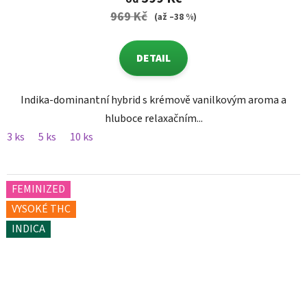
969 Kč
(až –38 %)
DETAIL
Indika-dominantní hybrid s krémově vanilkovým aroma a
hluboce relaxačním...
3 ks
5 ks
10 ks
FEMINIZED
VYSOKÉ THC
INDICA