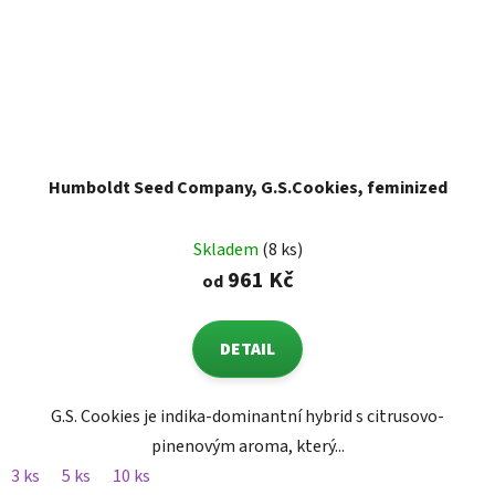
Humboldt Seed Company, G.S.Cookies, feminized
Skladem
(8 ks)
961 Kč
od
DETAIL
G.S. Cookies je indika-dominantní hybrid s citrusovo-
pinenovým aroma, který...
3 ks
5 ks
10 ks