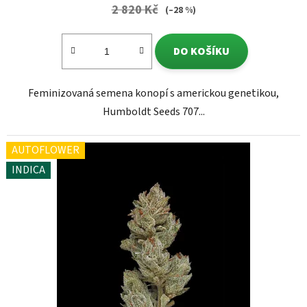
2 820 Kč
(–28 %)
DO KOŠÍKU
Feminizovaná semena konopí s americkou genetikou,
Humboldt Seeds 707...
AUTOFLOWER
INDICA