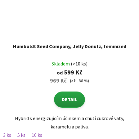
Humboldt Seed Company, Jelly Donutz, feminized
Skladem
(>10 ks)
599 Kč
od
969 Kč
(až –38 %)
DETAIL
Hybrid s energizujícím účinkem a chutí cukrové vaty,
karamelu a paliva.
3 ks
5 ks
10 ks