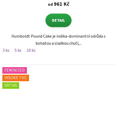
961 Kč
od
DETAIL
Humboldt Pound Cake je indika-dominantní odrůda s
bohatou a sladkou chutí,...
3 ks
5 ks
10 ks
FEMINIZED
VYSOKÉ THC
SATIVA