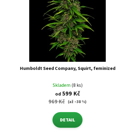
Humboldt Seed Company, Squirt, feminized
Skladem
(8 ks)
599 Kč
od
969 Kč
(až –38 %)
DETAIL