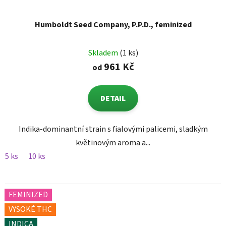
Humboldt Seed Company, P.P.D., feminized
Skladem
(1 ks)
961 Kč
od
DETAIL
Indika-dominantní strain s fialovými palicemi, sladkým
květinovým aroma a...
5 ks
10 ks
FEMINIZED
VYSOKÉ THC
INDICA