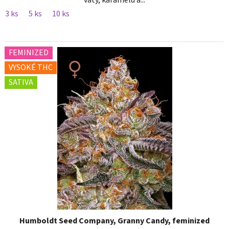
vaty, karamelu a...
3 ks
5 ks
10 ks
FEMINIZED
VYSOKÉ THC
SATIVA
Humboldt Seed Company, Granny Candy, feminized