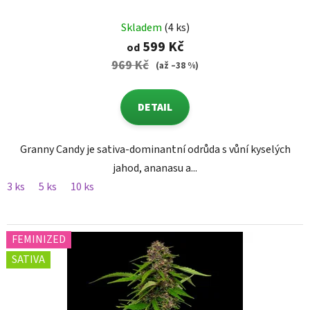
Skladem
(4 ks)
599 Kč
od
969 Kč
(až –38 %)
DETAIL
Granny Candy je sativa-dominantní odrůda s vůní kyselých
jahod, ananasu a...
3 ks
5 ks
10 ks
FEMINIZED
SATIVA