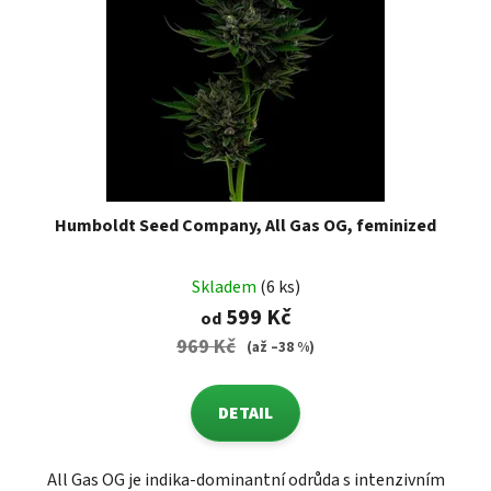
Humboldt Seed Company, All Gas OG, feminized
Skladem
(6 ks)
599 Kč
od
969 Kč
(až –38 %)
DETAIL
All Gas OG je indika-dominantní odrůda s intenzivním