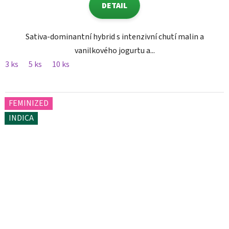
DETAIL
Sativa-dominantní hybrid s intenzivní chutí malin a
vanilkového jogurtu a...
3 ks
5 ks
10 ks
FEMINIZED
INDICA