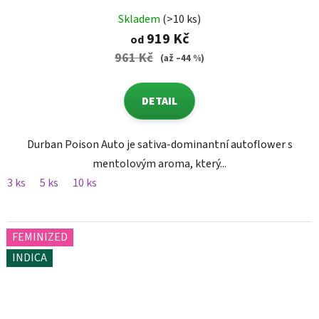
Skladem
(>10 ks)
919 Kč
od
961 Kč
(až –44 %)
DETAIL
Durban Poison Auto je sativa-dominantní autoflower s
mentolovým aroma, který...
3 ks
5 ks
10 ks
FEMINIZED
INDICA