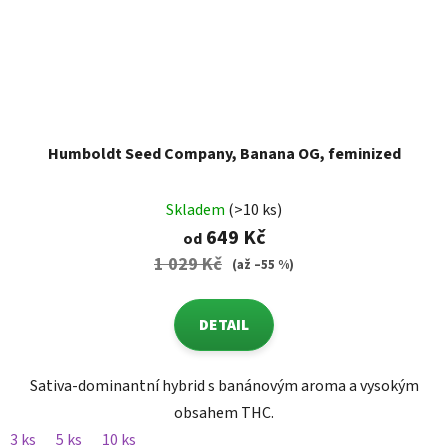
Humboldt Seed Company, Banana OG, feminized
Skladem
(>10 ks)
649 Kč
od
1 029 Kč
(až –55 %)
DETAIL
Sativa-dominantní hybrid s banánovým aroma a vysokým
obsahem THC.
3 ks
5 ks
10 ks