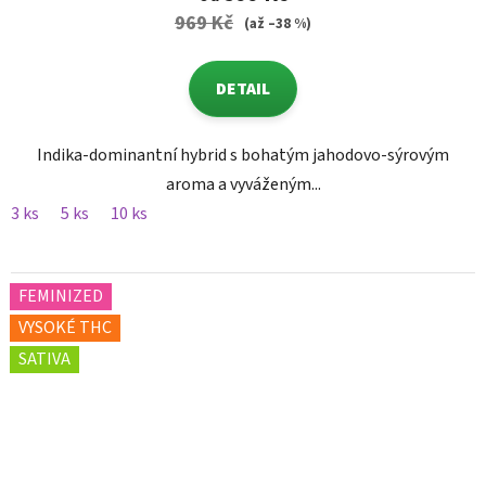
969 Kč
(až –38 %)
DETAIL
Indika-dominantní hybrid s bohatým jahodovo-sýrovým
aroma a vyváženým...
3 ks
5 ks
10 ks
FEMINIZED
VYSOKÉ THC
SATIVA