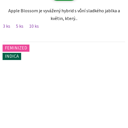
Apple Blossom je vyvážený hybrid s vůní sladkého jablka a
květin, který...
3 ks
5 ks
10 ks
FEMINIZED
INDICA