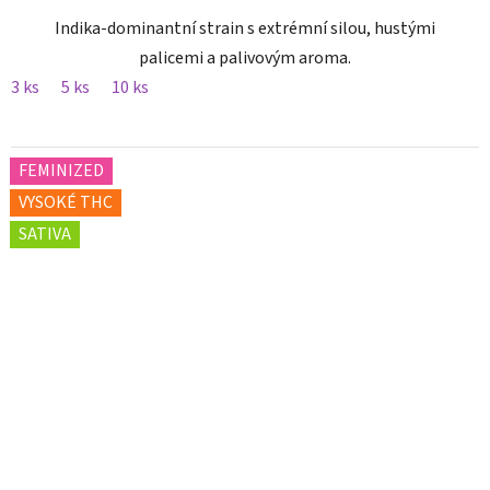
Indika-dominantní strain s extrémní silou, hustými
palicemi a palivovým aroma.
3 ks
5 ks
10 ks
FEMINIZED
VYSOKÉ THC
SATIVA