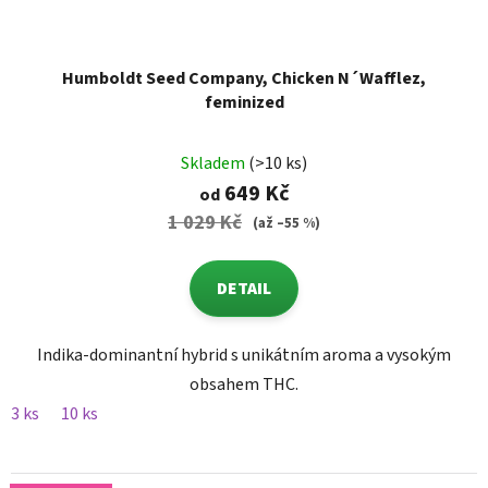
Humboldt Seed Company, Chicken N´Wafflez,
feminized
Skladem
(>10 ks)
649 Kč
od
1 029 Kč
(až –55 %)
DETAIL
Indika-dominantní hybrid s unikátním aroma a vysokým
obsahem THC.
3 ks
10 ks