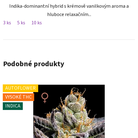
Indika-dominantní hybrid s krémově vanilkovým aroma a
hluboce relaxačním...
3 ks
5 ks
10 ks
Podobné produkty
AUTOFLOWER
VYSOKÉ THC
INDICA