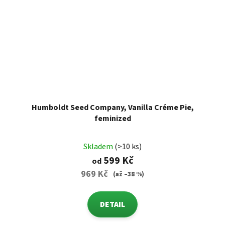
Humboldt Seed Company, Vanilla Créme Pie,
feminized
Skladem
(>10 ks)
599 Kč
od
969 Kč
(až –38 %)
DETAIL