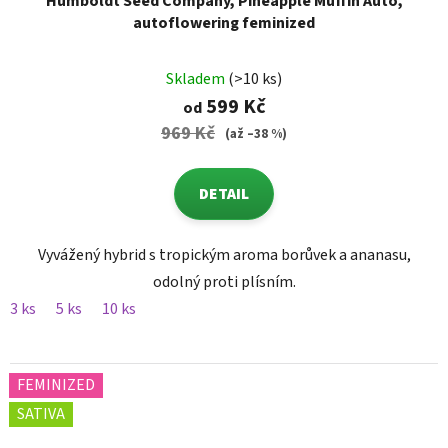
Humboldt Seed Company, Pineapple Muffin Auto,
autoflowering feminized
Skladem
(>10 ks)
599 Kč
od
969 Kč
(až –38 %)
DETAIL
Vyvážený hybrid s tropickým aroma borůvek a ananasu,
odolný proti plísním.
3 ks
5 ks
10 ks
FEMINIZED
SATIVA