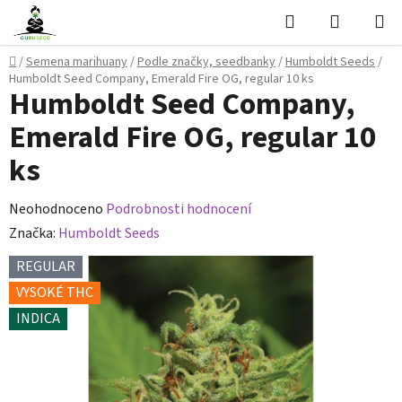
Přejít
Hledat
NÁKUPN
na
KOŠÍK
obsah
Domů
/
Semena marihuany
/
Podle značky, seedbanky
/
Humboldt Seeds
/
Humboldt Seed Company, Emerald Fire OG, regular 10 ks
Humboldt Seed Company,
Emerald Fire OG, regular 10
ks
Průměrné
Neohodnoceno
Podrobnosti hodnocení
hodnocení
Značka:
Humboldt Seeds
produktu
REGULAR
je
VYSOKÉ THC
0,0
INDICA
z
5
hvězdiček.