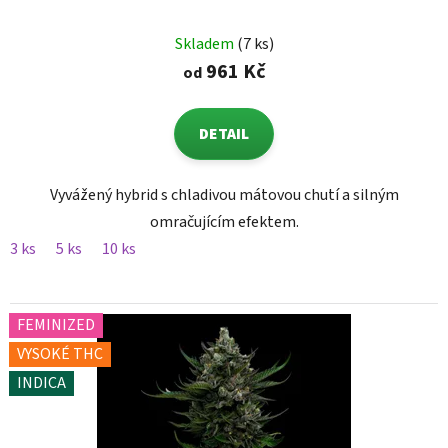
Skladem
(7 ks)
961 Kč
od
DETAIL
Vyvážený hybrid s chladivou mátovou chutí a silným
omračujícím efektem.
3 ks
5 ks
10 ks
FEMINIZED
VYSOKÉ THC
INDICA