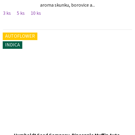
aroma skunku, borovice a...
3 ks
5 ks
10 ks
AUTOFLOWER
INDICA