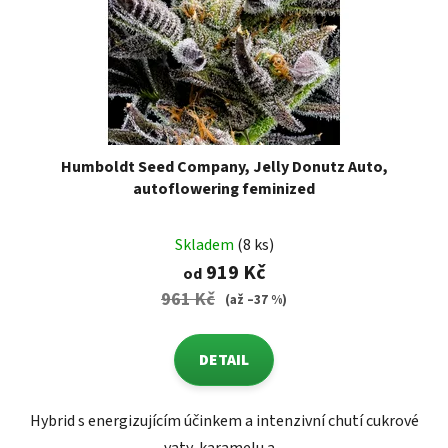
Humboldt Seed Company, Jelly Donutz Auto,
autoflowering feminized
Skladem
(8 ks)
919 Kč
od
961 Kč
(až –37 %)
DETAIL
Hybrid s energizujícím účinkem a intenzivní chutí cukrové