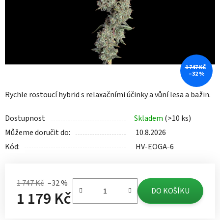
1 747 KČ
–32 %
Rychle rostoucí hybrid s relaxačními účinky a vůní lesa a bažin.
Dostupnost
Skladem
(>10 ks)
Můžeme doručit do:
10.8.2026
Kód:
HV-EOGA-6
1 747 Kč
–32 %
DO KOŠÍKU
1 179 Kč
Měrná cena: