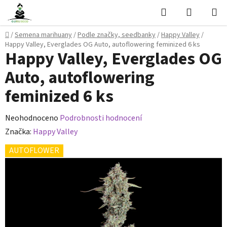
Přejít
Hledat
NÁKUPN
na
KOŠÍK
obsah
Domů
/
Semena marihuany
/
Podle značky, seedbanky
/
Happy Valley
/
Happy Valley, Everglades OG Auto, autoflowering feminized 6 ks
Happy Valley, Everglades OG
Auto, autoflowering
feminized 6 ks
Průměrné
Neohodnoceno
Podrobnosti hodnocení
hodnocení
Značka:
Happy Valley
produktu
AUTOFLOWER
je
0,0
z
5
hvězdiček.