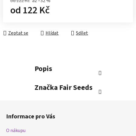
od 122 Kč
až –32 %
od
122 Kč
Měrná cena:
Zeptat se
Hlídat
Sdílet
Popis
Značka
Fair Seeds
Z
á
Informace pro Vás
p
a
O nákupu
t