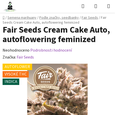
Přejít
Hledat
NÁKUPN
na
KOŠÍK
obsah
Domů
/
Semena marihuany
/
Podle značky, seedbanky
/
Fair Seeds
/
Fair
Seeds Cream Cake Auto, autoflowering feminized
Fair Seeds Cream Cake Auto,
autoflowering feminized
Průměrné
Neohodnoceno
Podrobnosti hodnocení
hodnocení
Značka:
Fair Seeds
produktu
AUTOFLOWER
je
VYSOKÉ THC
0,0
INDICA
z
5
hvězdiček.