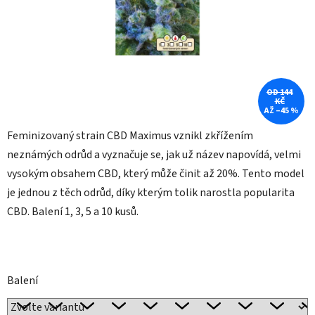
OD 144
KČ
AŽ –45 %
Feminizovaný strain CBD Maximus vznikl zkřížením
neznámých odrůd a vyznačuje se, jak už název napovídá, velmi
vysokým obsahem CBD, který může činit až 20%. Tento model
je jednou z těch odrůd, díky kterým tolik narostla popularita
CBD. Balení 1, 3, 5 a 10 kusů.
Balení