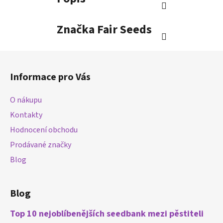
Značka
Fair Seeds
Z
á
Informace pro Vás
p
a
O nákupu
t
Kontakty
í
Hodnocení obchodu
Prodávané značky
Blog
Blog
Top 10 nejoblíbenějších seedbank mezi pěstiteli