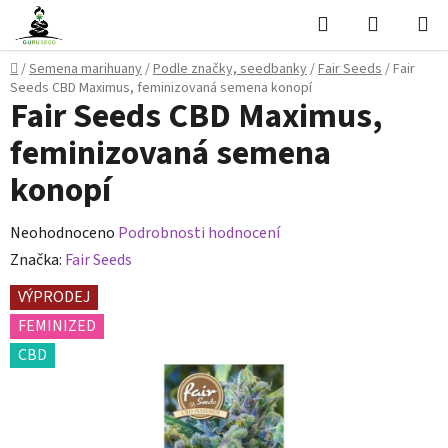
Přejít
Hledat
NÁKUPN
na
KOŠÍK
obsah
Domů
/
Semena marihuany
/
Podle značky, seedbanky
/
Fair Seeds
/
Fair
Seeds CBD Maximus, feminizovaná semena konopí
Fair Seeds CBD Maximus,
feminizovaná semena
konopí
Průměrné
Neohodnoceno
Podrobnosti hodnocení
hodnocení
Značka:
Fair Seeds
produktu
VÝPRODEJ
je
FEMINIZED
0,0
CBD
z
5
hvězdiček.