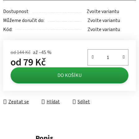
Dostupnost
Zvolte variantu
Můžeme doručit do:
Zvolte variantu
Kód:
Zvolte variantu
od 144 Kč
až –45 %
od
79 Kč
Měrná cena:
DO KOŠÍKU
Zeptat se
Hlídat
Sdílet
Popis