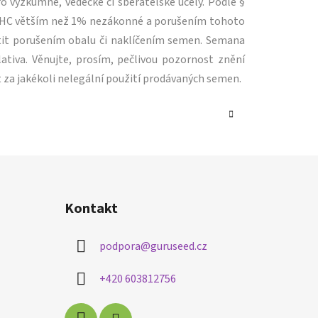
 výzkumné, vědecké či sběratelské účely. Podle §
m THC větším než 1% nezákonné a porušením tohoto
tit porušením obalu či naklíčením semen. Semana
ativa. Věnujte, prosím, pečlivou pozornost znění
 za jakékoli nelegální použití prodávaných semen.
Kontakt
podpora
@
guruseed.cz
+420 603812756