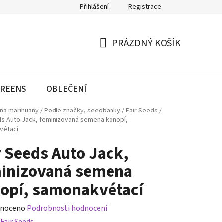
Přihlášení
Registrace
PRÁZDNÝ KOŠÍK
NÁKUPNÍ
KOŠÍK
REENS
OBLEČENÍ
na marihuany
/
Podle značky, seedbanky
/
Fair Seeds
/
ds Auto Jack, feminizovaná semena konopí,
vétací
r Seeds Auto Jack,
inizovaná semena
opí, samonakvétací
né
noceno
Podrobnosti hodnocení
ení
:
Fair Seeds