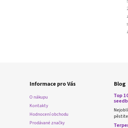
Z
á
Informace pro Vás
Blog
p
a
Top 10
O nákupu
t
seedb
Kontakty
í
Nejobl
Hodnocení obchodu
pěstiteli
Prodávané značky
Terpen