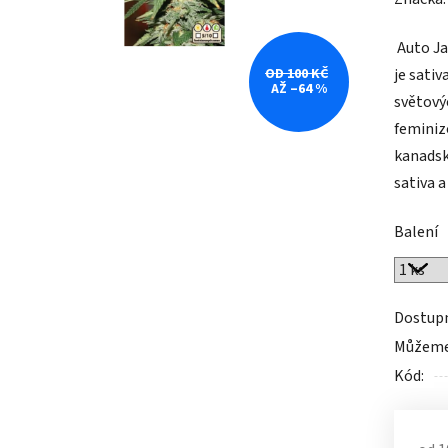
produk
Auto Ja
je
OD 100 KČ
je sativ
0,0
AŽ –64 %
světový
z
feminiz
5
kanadsk
hvězdič
sativa a
Balení
Dostup
Můžeme 
Kód: