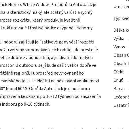
Jack Herer s White Widow. Pro odrůdu Auto Jack je
Umístě
charakteristický nízký, ale statný vzrůst a rychlý
Typ kve
proces rozkvětu, který produkuje kvalitně
strukturované třpytivé palice osypané trichomy.
Délka k
Výška
U indooru zajišťují její sativové geny větší rozpětí
Výnos
než u většiny samonakvétacích odrůd, ale přesto je
Obsah 
velice dobře zvládnutelná, a je ideální do malých
Obsah 
prostor. U outdooru se jí bude dařit velice dobře ve
Efekt
většině regionů, i uprostřed nevyrovnaného
Chuť
severského léta. Je ideální na pěstování venku mezi
60° N and 60° S. Odrůda Auto Jack je u outdooru
Barva
připravena ke sklizni po 10-12 týdnech od zasazení a
Léčebn
u indooru po 9-10 týdnech.
Ostatní