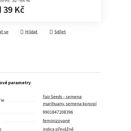
00 Kč
až –64 %
d
39 Kč
á cena:
t se
Hlídat
Sdílet
ové parametry
Fair Seeds - semena
ie
marihuany, semena konopí
9901847208396
feminizované
p
indica převážně