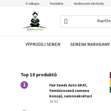
Přejít
O nákupu
Kontakty
Hodnocení obchodu
na
obsah
VÝPRODEJ SEMEN
SEMENA MARIHUANY
P
Top 10 produktů
o
s
Fair Seeds Auto AK47,
t
feminizovaná semena
r
konopí, samonakvétací
a
36 Kč
n