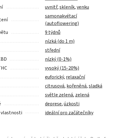
ní
uvnitř
,
skleník
,
venku
samonakvétací
tení
(autoflowering)
větu
9 týdnů
nízká (do 1 m)
střední
CBD
nízký (0-1%)
THC
vysoký (15-20%)
euforický
,
relaxační
citrusová
,
kořeněná
,
sladká
světle zelená
,
zelená
é
deprese
,
úzkosti
 vlastnosti
ideální pro začátečníky