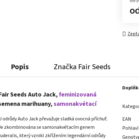
od 1
o
Měrn
Zepta
Popis
Značka
Fair Seeds
Doplňk
Fair Seeds Auto Jack,
feminizovaná
semena marihuany,
samonakvétací
Kategor
U odrůdy Auto Jack převažuje sladká ovocná příchuť.
EAN
Je zkombinována se samonakvétacím genem
Pohlaví
ruderalis, který vznikl zkřížením legendární odrůdy
Genoty