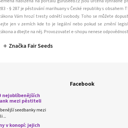
Semena nabízená na portálu guruseed.cz jsou určená výhradně pro
283 - § 287 je pěstování marihuany v České republiky s obsahe
zákona Vám hrozí tresty odnětí svobody. Toho se můžete dopus
sejte jen v zemích kde to je legální nebo pokud se změní legisl
zákona a dbejte na něj. Provozovatel e-shopu nenese odpovědnost
Značka Fair Seeds
Facebook
 nejoblíbenějších
ank mezi pěstiteli
íbenější seedbanky mezi
 ...
y v konopí: jejich