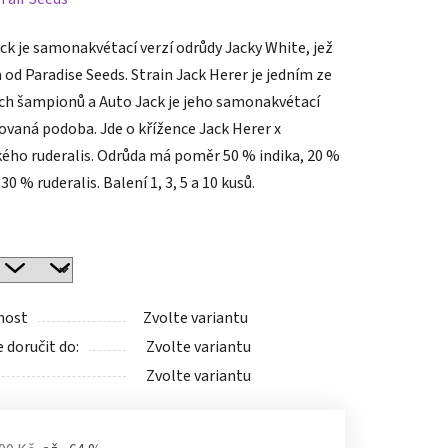
tu
ck je samonakvétací verzí odrůdy Jacky White, jež
a od Paradise Seeds. Strain Jack Herer je jedním ze
ch šampionů a Auto Jack je jeho samonakvétací
ovaná podoba. Jde o křížence Jack Herer x
ého ruderalis. Odrůda má poměr 50 % indika, 20 %
ek.
 30 % ruderalis. Balení 1, 3, 5 a 10 kusů.
nost
Zvolte variantu
doručit do:
Zvolte variantu
Zvolte variantu