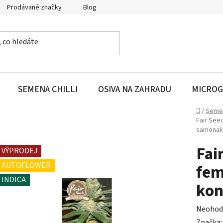
Prodávané značky
Blog
SEMENA CHILLI
OSIVA NA ZAHRADU
MICROG
Domů
/
Seme
Fair See
samonak
Fai
VÝPRODEJ
AUTOFLOWER
fem
INDICA
kon
Průměr
Neohod
hodnoc
Značka