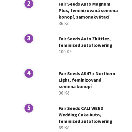
n
Fair Seeds Auto Magnum
í
Plus, feminizovaná semena
konopí, samonakvétací
p
36 Kč
a
n
Fair Seeds Auto Zkittlez,
e
feminized autoflowering
l
100 Kč
Fair Seeds AK47 x Northern
Light, feminizovaná
semena konopí
36 Kč
Fair Seeds CALI WEED
Wedding Cake Auto,
feminized autoflowering
69 Kč