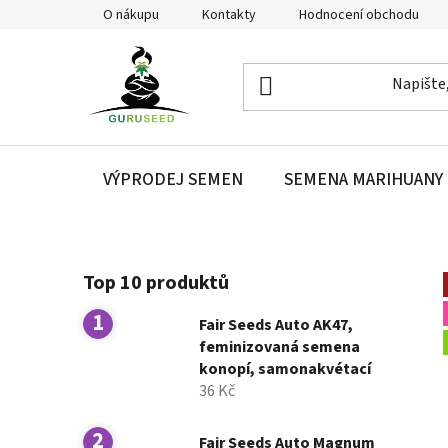
Přejít
O nákupu
Kontakty
Hodnocení obchodu
na
obsah
VÝPRODEJ SEMEN
SEMENA MARIHUANY
P
Top 10 produktů
o
s
Fair Seeds Auto AK47,
t
feminizovaná semena
r
konopí, samonakvétací
a
36 Kč
n
n
Fair Seeds Auto Magnum