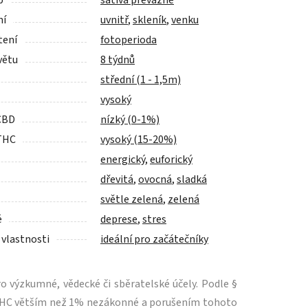
p
sativa převážně
ní
uvnitř
,
skleník
,
venku
tení
fotoperioda
větu
8 týdnů
střední (1 - 1,5m)
vysoký
CBD
nízký (0-1%)
THC
vysoký (15-20%)
energický
,
euforický
dřevitá
,
ovocná
,
sladká
světle zelená
,
zelená
é
deprese
,
stres
 vlastnosti
ideální pro začátečníky
 výzkumné, vědecké či sběratelské účely. Podle §
m THC větším než 1% nezákonné a porušením tohoto