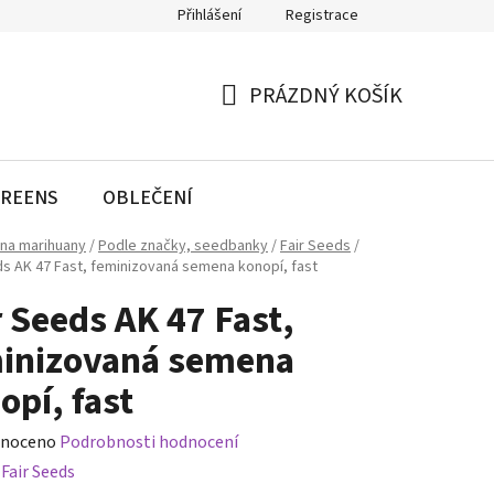
Přihlášení
Registrace
PRÁZDNÝ KOŠÍK
NÁKUPNÍ
KOŠÍK
REENS
OBLEČENÍ
na marihuany
/
Podle značky, seedbanky
/
Fair Seeds
/
ds AK 47 Fast, feminizovaná semena konopí, fast
r Seeds AK 47 Fast,
inizovaná semena
opí, fast
né
noceno
Podrobnosti hodnocení
ení
:
Fair Seeds