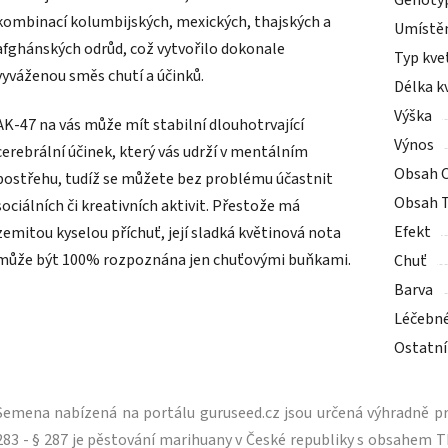
Genoty
kombinací kolumbijských, mexických, thajských a
Umístě
afghánských odrůd, což vytvořilo dokonale
Typ kve
vyváženou směs chutí a účinků.
Délka k
Výška
AK-47 na vás může mít stabilní dlouhotrvající
Výnos
cerebrální účinek, který vás udrží v mentálním
Obsah 
postřehu, tudíž se můžete bez problému účastnit
Obsah 
sociálních či kreativních aktivit. Přestože má
Efekt
zemitou kyselou příchuť, její sladká květinová nota
může být 100% rozpoznána jen chuťovými buňkami.
Chuť
Barva
Léčebn
Ostatní
Semena nabízená na portálu guruseed.cz jsou určená výhradně pro
283 - § 287 je pěstování marihuany v České republiky s obsahe