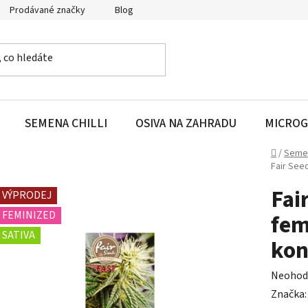
Prodávané značky
Blog
SEMENA CHILLI
OSIVA NA ZAHRADU
MICROG
Domů
/
Seme
Fair See
Fai
VÝPRODEJ
FEMINIZED
fem
SATIVA
kon
Průměr
Neohod
hodnoc
Značka