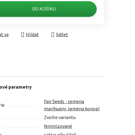
á cena:
DO KOŠÍKU
t se
Hlídat
Sdílet
ové parametry
Fair Seeds - semena
ie
marihuany, semena konopí
Zvolte variantu
feminizované