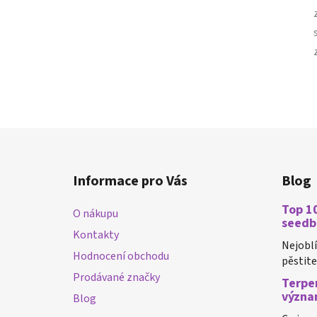
Z
á
Informace pro Vás
Blog
p
a
Top 10
O nákupu
t
seedb
Kontakty
í
Nejobl
Hodnocení obchodu
pěstiteli
Prodávané značky
Terpen
význa
Blog