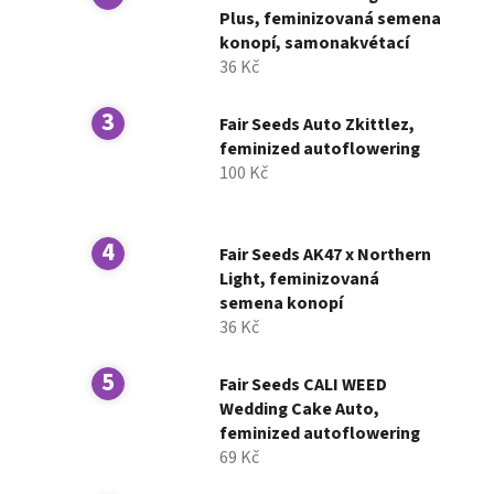
í
Plus, feminizovaná semena
konopí, samonakvétací
p
36 Kč
a
n
Fair Seeds Auto Zkittlez,
e
feminized autoflowering
l
100 Kč
Fair Seeds AK47 x Northern
Light, feminizovaná
semena konopí
36 Kč
Fair Seeds CALI WEED
Wedding Cake Auto,
feminized autoflowering
69 Kč