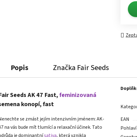
Měrn
Zepta
Popis
Značka
Fair Seeds
Doplňk
Fair Seeds AK 47 Fast,
feminizovaná
semena konopí, fast
Kategor
Nenechte se zmást jejím intenzivním jménem: AK-
EAN
47 na vás bude mít tlumící a relaxační účinek. Tato
Pohlaví
odrůda je dominantní
sativa
, která vznikla