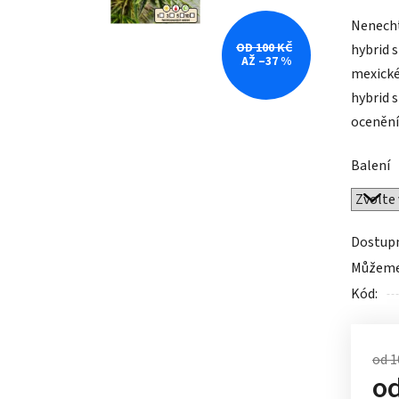
produk
Nenecht
je
OD 100 KČ
hybrid 
0,0
AŽ –37 %
mexické
z
hybrid 
5
ocenění.
hvězdič
Balení
Dostup
Můžeme 
Kód:
od 1
o