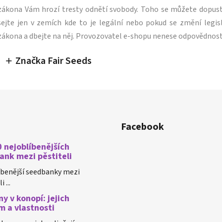
zákona Vám hrozí tresty odnětí svobody. Toho se můžete dopus
sejte jen v zemích kde to je legální nebo pokud se změní legisl
zákona a dbejte na něj. Provozovatel e-shopu nenese odpovědnost
Značka Fair Seeds
Facebook
 nejoblíbenějších
ank mezi pěstiteli
íbenější seedbanky mezi
 ...
y v konopí: jejich
m a vlastnosti