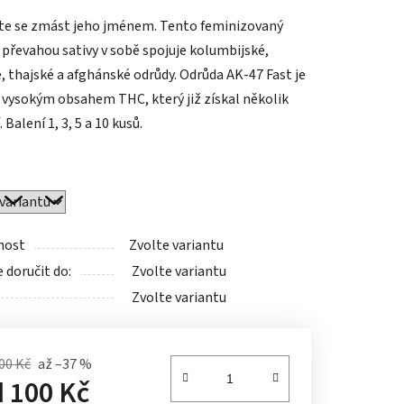
tu
e se zmást jeho jménem. Tento feminizovaný
s převahou sativy v sobě spojuje kolumbijské,
, thajské a afghánské odrůdy. Odrůda AK-47 Fast je
s vysokým obsahem THC, který již získal několik
 Balení 1, 3, 5 a 10 kusů.
ek.
nost
Zvolte variantu
doručit do:
Zvolte variantu
Zvolte variantu
00 Kč
až –37 %
d
100 Kč