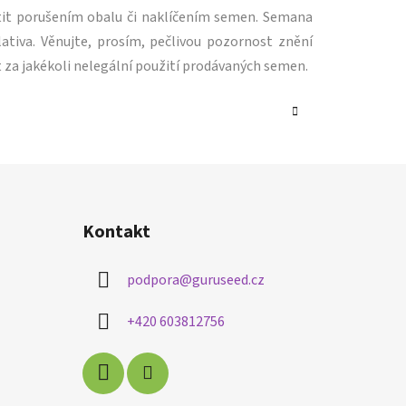
tit porušením obalu či naklíčením semen. Semana
ativa. Věnujte, prosím, pečlivou pozornost znění
 za jakékoli nelegální použití prodávaných semen.
Kontakt
podpora
@
guruseed.cz
+420 603812756