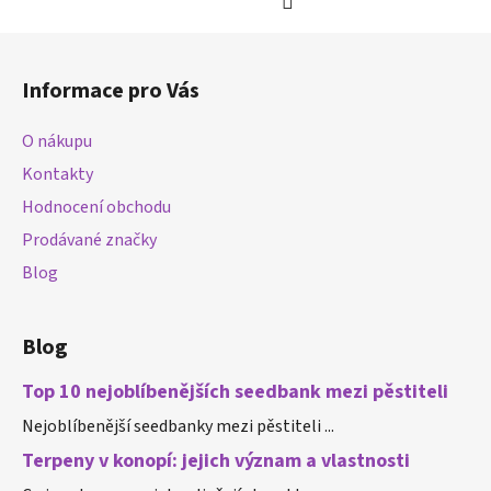
Z
á
Informace pro Vás
p
a
O nákupu
t
Kontakty
í
Hodnocení obchodu
Prodávané značky
Blog
Blog
Top 10 nejoblíbenějších seedbank mezi pěstiteli
Nejoblíbenější seedbanky mezi pěstiteli ...
Terpeny v konopí: jejich význam a vlastnosti