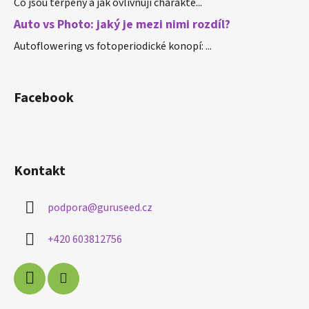
Co jsou terpeny a jak ovlivňují charakte...
Auto vs Photo: jaký je mezi nimi rozdíl?
Autoflowering vs fotoperiodické konopí: ...
Facebook
Kontakt
podpora
@
guruseed.cz
+420 603812756