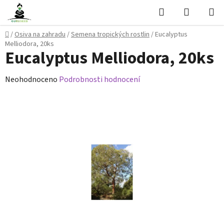
Přejít
Hledat
NÁKUPN
na
KOŠÍK
obsah
Domů
/
Osiva na zahradu
/
Semena tropických rostlin
/
Eucalyptus
Melliodora, 20ks
Eucalyptus Melliodora, 20ks
Průměrné
Neohodnoceno
Podrobnosti hodnocení
hodnocení
produktu
je
0,0
z
5
hvězdiček.