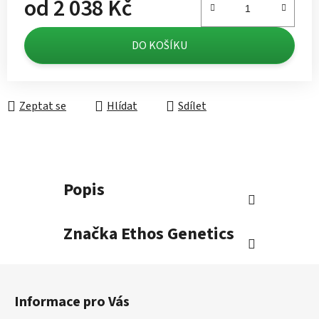
od
2 038 Kč
Měrná cena:
DO KOŠÍKU
Zeptat se
Hlídat
Sdílet
Popis
Značka
Ethos Genetics
Z
á
Informace pro Vás
p