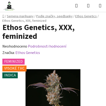
Přejít
Hledat
NÁKUPN
na
KOŠÍK
obsah
Domů
/
Semena marihuany
/
Podle značky, seedbanky
/
Ethos Genetics
/
Ethos Genetics, XXX, feminized
Ethos Genetics, XXX,
feminized
Průměrné
Neohodnoceno
Podrobnosti hodnocení
hodnocení
Značka:
Ethos Genetics
produktu
FEMINIZED
je
VYSOKÉ THC
0,0
INDICA
z
5
hvězdiček.