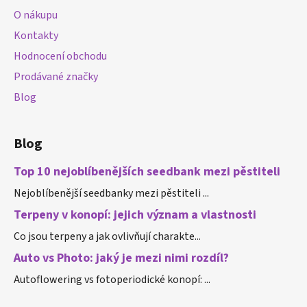
a
O nákupu
t
Kontakty
í
Hodnocení obchodu
Prodávané značky
Blog
Blog
Top 10 nejoblíbenějších seedbank mezi pěstiteli
Nejoblíbenější seedbanky mezi pěstiteli ...
Terpeny v konopí: jejich význam a vlastnosti
Co jsou terpeny a jak ovlivňují charakte...
Auto vs Photo: jaký je mezi nimi rozdíl?
Autoflowering vs fotoperiodické konopí: ...