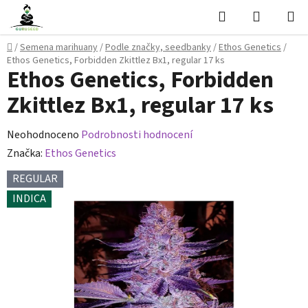
Přejít
Hledat
NÁKUPN
na
KOŠÍK
obsah
Domů
/
Semena marihuany
/
Podle značky, seedbanky
/
Ethos Genetics
/
Ethos Genetics, Forbidden Zkittlez Bx1, regular 17 ks
Ethos Genetics, Forbidden
Zkittlez Bx1, regular 17 ks
Průměrné
Neohodnoceno
Podrobnosti hodnocení
hodnocení
Značka:
Ethos Genetics
produktu
REGULAR
je
INDICA
0,0
z
5
hvězdiček.