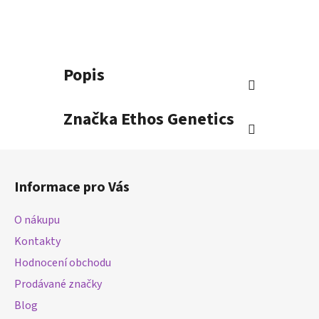
Popis
Značka
Ethos Genetics
Z
á
Informace pro Vás
p
a
O nákupu
t
Kontakty
í
Hodnocení obchodu
Prodávané značky
Blog