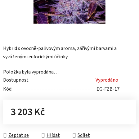
Hybrid s ovocně-palivovým aroma, zářivými barvami a
vyváženými euforickými účinky.
Položka byla vyprodána…
Dostupnost
Vyprodáno
Kód:
EG-FZB-17
3 203 Kč
Měrná cena:
Zeptat se
Hlídat
Sdílet