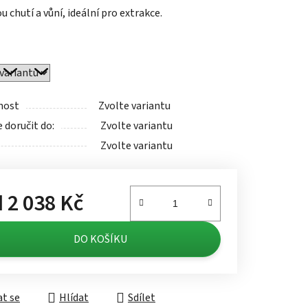
 chutí a vůní, ideální pro extrakce.
ek.
nost
Zvolte variantu
doručit do:
Zvolte variantu
Zvolte variantu
d
2 038 Kč
á cena:
DO KOŠÍKU
t se
Hlídat
Sdílet