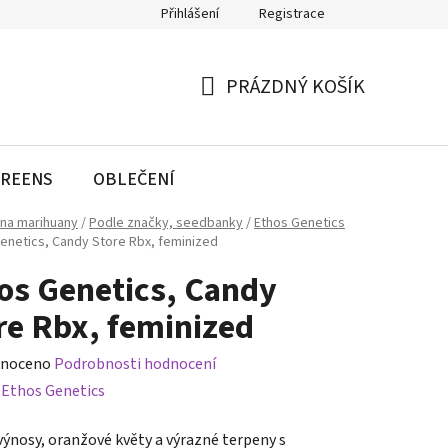
Přihlášení
Registrace
PRÁZDNÝ KOŠÍK
NÁKUPNÍ
KOŠÍK
REENS
OBLEČENÍ
na marihuany
/
Podle značky, seedbanky
/
Ethos Genetics
enetics, Candy Store Rbx, feminized
os Genetics, Candy
re Rbx, feminized
né
noceno
Podrobnosti hodnocení
ení
:
Ethos Genetics
tu
výnosy, oranžové květy a výrazné terpeny s