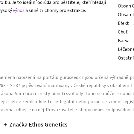
volbu. Je to ideální odrůda pro pěstitele, kteří hledají
Obsah 
vysoký
výnos
a silné trichomy pro extrakce.
Obsah 
Efekt
Chuť
Barva
Léčebn
Ostatní
Semena nabízená na portálu guruseed.cz jsou určená výhradně pro
283 - § 287 je pěstování marihuany v České republiky s obsahe
zákona Vám hrozí tresty odnětí svobody. Toho se můžete dopus
sejte jen v zemích kde to je legální nebo pokud se změní legisl
zákona a dbejte na něj. Provozovatel e-shopu nenese odpovědnost
Značka Ethos Genetics