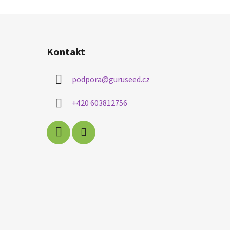
Kontakt
podpora
@
guruseed.cz
+420 603812756