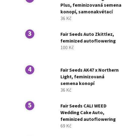
í
Plus, feminizovaná semena
konopí, samonakvétací
p
36 Kč
a
n
Fair Seeds Auto Zkittlez,
e
feminized autoflowering
l
100 Kč
Fair Seeds AK47 x Northern
Light, feminizovaná
semena konopí
36 Kč
Fair Seeds CALI WEED
Wedding Cake Auto,
feminized autoflowering
69 Kč