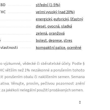
CBD
střední (1-5%)
THC
velmi vysoký (nad 20%)
energický
,
euforický
,
šťastný
diesel
,
ovocná
,
sladká
zelená
,
oranžová
é
bolest
,
deprese
,
stres
 vlastnosti
kompaktní palice
,
oceněné
 výzkumné, vědecké či sběratelské účely. Podle §
m THC větším než 1% nezákonné a porušením tohoto
tit porušením obalu či naklíčením semen. Semana
ativa. Věnujte, prosím, pečlivou pozornost znění
 za jakékoli nelegální použití prodávaných semen.