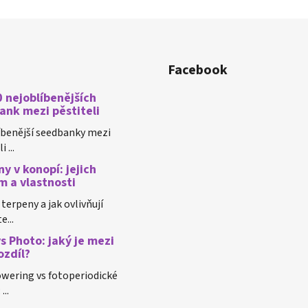
Facebook
 nejoblíbenějších
ank mezi pěstiteli
íbenější seedbanky mezi
 ...
y v konopí: jejich
m a vlastnosti
 terpeny a jak ovlivňují
e...
s Photo: jaký je mezi
ozdíl?
wering vs fotoperiodické
...