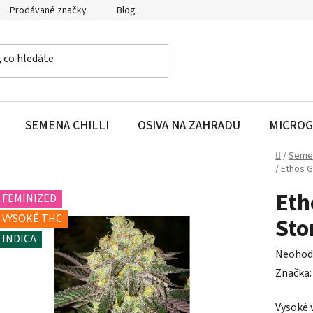
Prodávané značky
Blog
SEMENA CHILLI
OSIVA NA ZAHRADU
MICROG
Domů
/
Seme
/
Ethos G
Eth
FEMINIZED
VYSOKÉ THC
Sto
INDICA
Průměr
Neohod
hodnoc
Značka
produk
Vysoké 
je