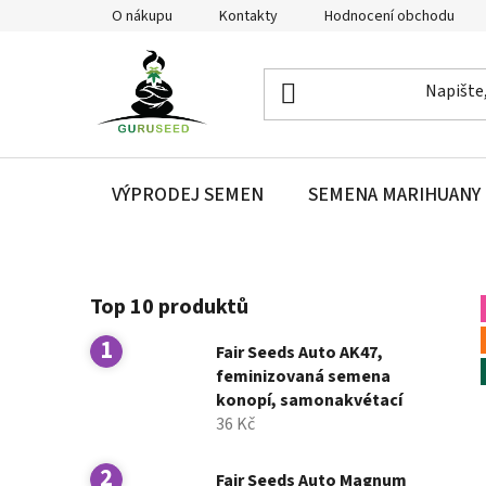
Přejít
O nákupu
Kontakty
Hodnocení obchodu
na
obsah
VÝPRODEJ SEMEN
SEMENA MARIHUANY
P
Top 10 produktů
o
s
Fair Seeds Auto AK47,
t
feminizovaná semena
r
konopí, samonakvétací
a
36 Kč
n
n
Fair Seeds Auto Magnum