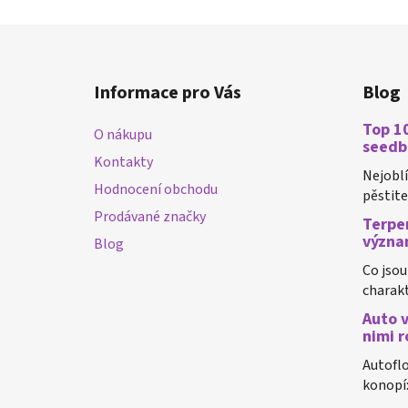
Z
á
Informace pro Vás
Blog
p
a
Top 10
O nákupu
t
seedb
Kontakty
í
Nejobl
Hodnocení obchodu
pěstiteli
Prodávané značky
Terpen
význa
Blog
Co jsou
charakt
Auto v
nimi r
Autoflo
konopí: 