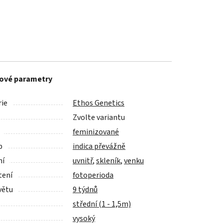
ové parametry
ie
Ethos Genetics
Zvolte variantu
feminizované
p
indica převážně
ní
uvnitř
,
skleník
,
venku
tení
fotoperioda
větu
9 týdnů
střední (1 - 1,5m)
vysoký