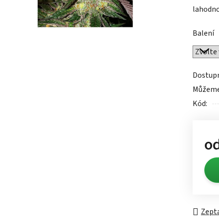
lahodnou
0,0
z
Balení
5
hvězdič
Dostup
Můžeme 
Kód:
o
Měrn
Zepta