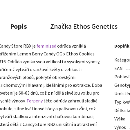
Popis
Značka
Ethos Genetics
Candy Store RBX je
feminized
odrůda vzniklá
Doplňk
křížením Lemon Berry Candy OG x Ethos Cookies
Kategor
#16. Odrůda vyniká svou velikostí a vysokými výnosy,
EAN
přičemž vytváří oranžové květy o velikosti
Pohlaví
oranžových plodů, pokryté obrovskými
trichomovými hlavami, ideálními pro extrakce. Doba
Genoty
kvetení je 60-63 dnů, což z ní dělá skvělou volbu pro
Umístě
rychlé výnosy.
Terpeny
této odrůdy zahrnují sladké
Typ kve
bobule, silné květinové tóny a palivovou vůni, což
Délka k
vytváří sladkou a intenzivní chuťovou kombinaci,
Výška
která dělá z Candy Store RBX unikátní a atraktivní
Výnos