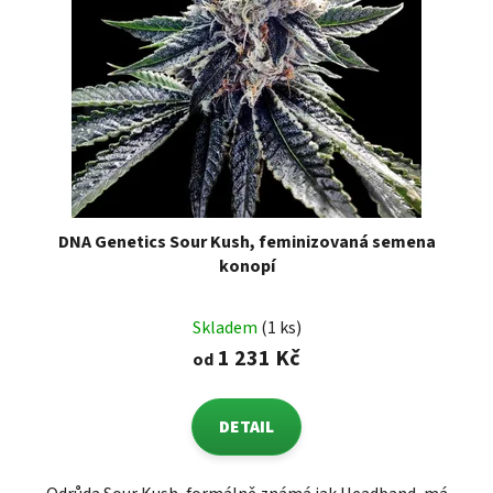
DNA Genetics Sour Kush, feminizovaná semena
konopí
Skladem
(1 ks)
1 231 Kč
od
DETAIL