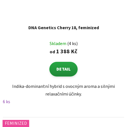
DNA Genetics Cherry 18, feminized
Skladem
(4 ks)
1 388 Kč
od
DETAIL
Indika-dominantní hybrid s ovocným aroma a silnými
relaxačními účinky.
6 ks
FEMINIZED