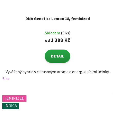
DNA Genetics Lemon 18, feminized
Skladem
(3 ks)
1 388 Kč
od
DETAIL
Vyvážený hybrid s citrusovým aroma a energizujícími účinky.
6 ks
FEMINIZED
INDICA