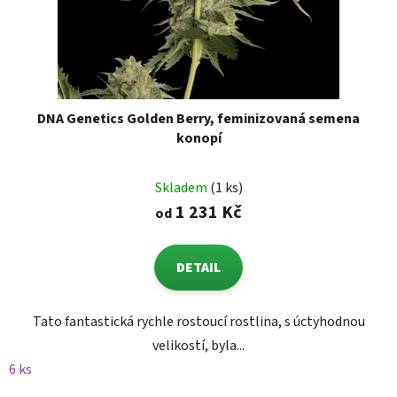
DNA Genetics Golden Berry, feminizovaná semena
konopí
Skladem
(1 ks)
1 231 Kč
od
DETAIL
Tato fantastická rychle rostoucí rostlina, s úctyhodnou
velikostí, byla...
6 ks