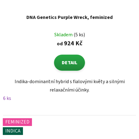
DNA Genetics Purple Wreck, feminized
Skladem
(5 ks)
924 Kč
od
DETAIL
Indika-dominantní hybrid s fialovými květy a silnými
relaxačními účinky.
6 ks
FEMINIZED
INDICA