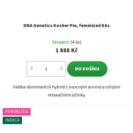
DNA Genetics Kosher Pie, feminized 6 ks
Skladem
(4 ks)
1 888 Kč
DO KOŠÍKU
Indika-dominantní hybrid s ovocným aroma a silnými
relaxačními účinky.
FEMINIZED
INDICA