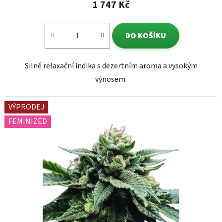
1 747 Kč
DO KOŠÍKU
Silně relaxační indika s dezertním aroma a vysokým
výnosem.
VÝPRODEJ
FEMINIZED