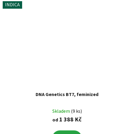
INDICA
DNA Genetics BT7, feminized
Skladem
(9 ks)
1 388 Kč
od