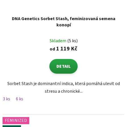
DNA Genetics Sorbet Stash, feminizovaná semena
konopí
Skladem
(5 ks)
1 119 Kč
od
DETAIL
Sorbet Stash je dominantní indica, která pomáhá ulevit od
stresu a chronické...
3 ks
6 ks
FEMINIZED