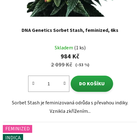
DNA Genetics Sorbet Stash, feminized, 6ks
Skladem
(1 ks)
984 Kč
2 099 Kč
(–53 %)
DO KOŠÍKU
Sorbet Stash je feminizovaná odrůda s převahou indiky.
Vznikla zkřížením...
FEMINIZED
INDICA