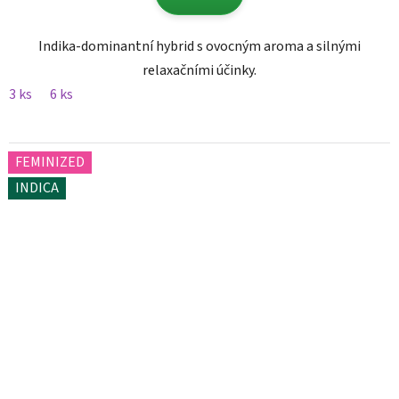
Indika-dominantní hybrid s ovocným aroma a silnými
relaxačními účinky.
3 ks
6 ks
FEMINIZED
INDICA