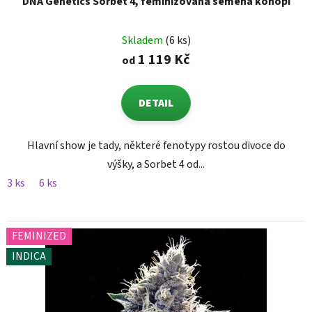
DNA Genetics Sorbet 4, feminizovaná semena konopí
Skladem
(6 ks)
1 119 Kč
od
DETAIL
Hlavní show je tady, některé fenotypy rostou divoce do
výšky, a Sorbet 4 od...
3 ks
6 ks
FEMINIZED
INDICA