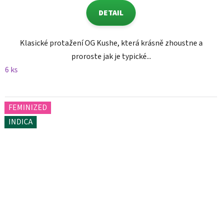
DETAIL
Klasické protažení OG Kushe, která krásně zhoustne a
proroste jak je typické...
6 ks
FEMINIZED
INDICA