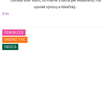
Odrůda Sour Kush, formálně známá jak Headband, má
vysoké výnosy a lékařský...
6 ks
FEMINIZED
VYSOKÉ THC
INDICA