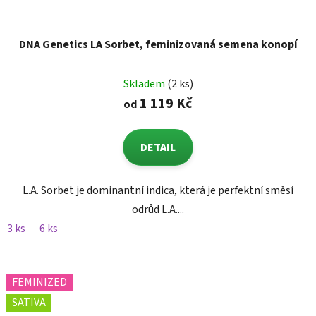
DNA Genetics LA Sorbet, feminizovaná semena konopí
Skladem
(2 ks)
1 119 Kč
od
DETAIL
L.A. Sorbet je dominantní indica, která je perfektní směsí
odrůd L.A....
3 ks
6 ks
FEMINIZED
SATIVA