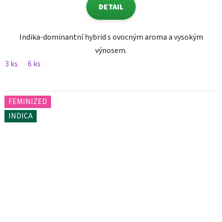
DETAIL
Indika-dominantní hybrid s ovocným aroma a vysokým
výnosem.
3 ks
6 ks
FEMINIZED
INDICA