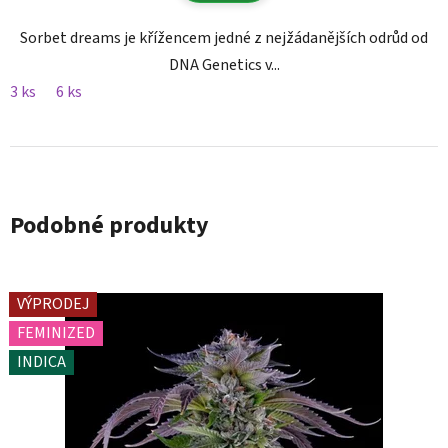
Sorbet dreams je křížencem jedné z nejžádanějších odrůd od
DNA Genetics v...
3 ks
6 ks
Podobné produkty
VÝPRODEJ
FEMINIZED
INDICA