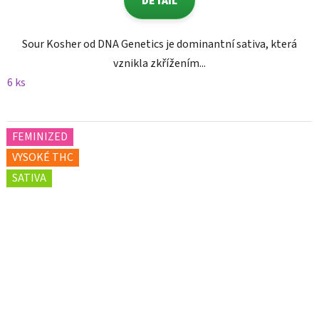
DETAIL
Sour Kosher od DNA Genetics je dominantní sativa, která
vznikla zkřížením...
6 ks
FEMINIZED
VYSOKÉ THC
SATIVA