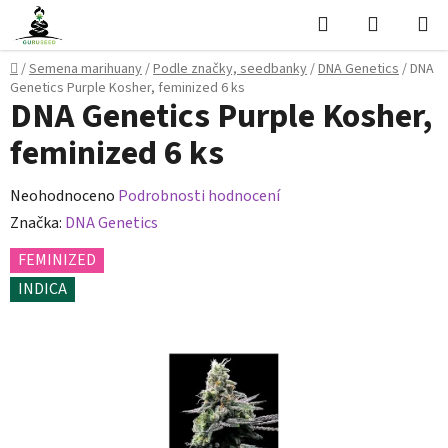
Přejít
Hledat
NÁKUPN
na
KOŠÍK
obsah
Domů
/
Semena marihuany
/
Podle značky, seedbanky
/
DNA Genetics
/
DNA
Genetics Purple Kosher, feminized 6 ks
DNA Genetics Purple Kosher,
feminized 6 ks
Průměrné
Neohodnoceno
Podrobnosti hodnocení
hodnocení
Značka:
DNA Genetics
produktu
FEMINIZED
je
INDICA
0,0
z
5
hvězdiček.