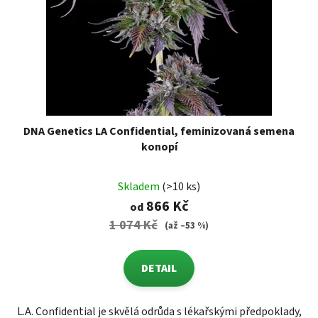
DNA Genetics LA Confidential, feminizovaná semena
konopí
Skladem
(>10 ks)
866 Kč
od
1 074 Kč
(až –53 %)
DETAIL
L.A. Confidential je skvělá odrůda s lékařskými předpoklady,