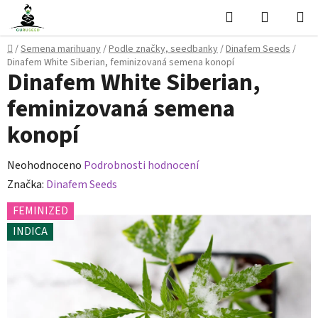
Přejít
Hledat
NÁKUPN
na
KOŠÍK
obsah
Domů
/
Semena marihuany
/
Podle značky, seedbanky
/
Dinafem Seeds
/
Dinafem White Siberian, feminizovaná semena konopí
Dinafem White Siberian,
feminizovaná semena
konopí
Průměrné
Neohodnoceno
Podrobnosti hodnocení
hodnocení
Značka:
Dinafem Seeds
produktu
FEMINIZED
je
INDICA
0,0
z
5
hvězdiček.