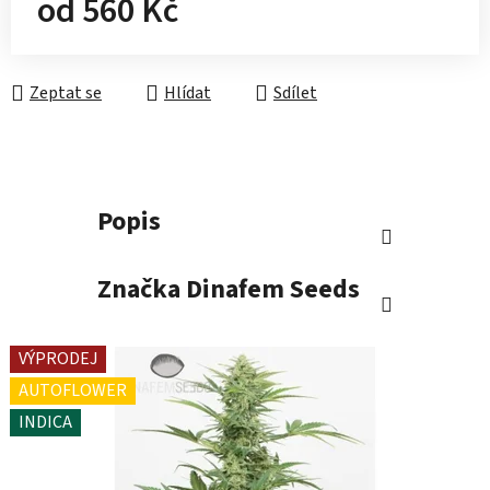
od
560 Kč
Měrná cena:
Zeptat se
Hlídat
Sdílet
Popis
Značka
Dinafem Seeds
VÝPRODEJ
AUTOFLOWER
INDICA