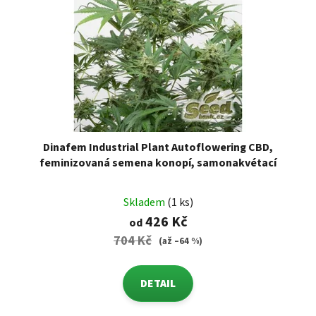
Dinafem Industrial Plant Autoflowering CBD,
feminizovaná semena konopí, samonakvétací
Skladem
(1 ks)
426 Kč
od
704 Kč
(až –64 %)
DETAIL