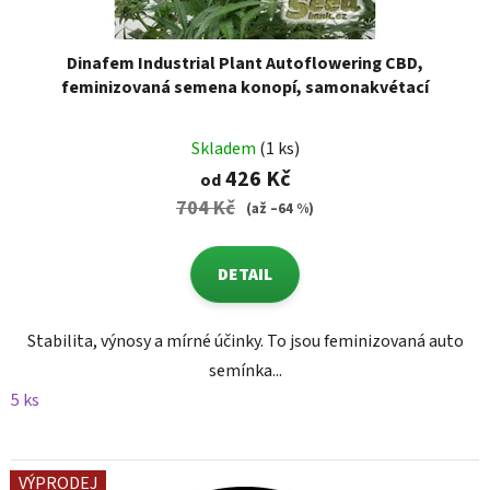
Dinafem Industrial Plant Autoflowering CBD,
feminizovaná semena konopí, samonakvétací
Skladem
(1 ks)
426 Kč
od
704 Kč
(až –64 %)
DETAIL
Stabilita, výnosy a mírné účinky. To jsou feminizovaná auto
semínka...
5 ks
VÝPRODEJ