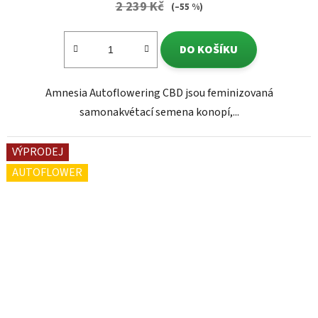
2 239 Kč
(–55 %)
DO KOŠÍKU
Amnesia Autoflowering CBD jsou feminizovaná
samonakvétací semena konopí,...
VÝPRODEJ
AUTOFLOWER