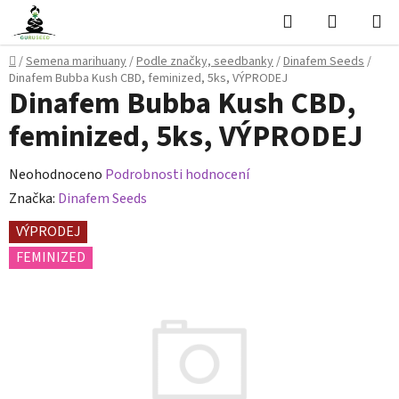
Přejít
Hledat
NÁKUPN
na
KOŠÍK
obsah
Domů
/
Semena marihuany
/
Podle značky, seedbanky
/
Dinafem Seeds
/
Dinafem Bubba Kush CBD, feminized, 5ks, VÝPRODEJ
Dinafem Bubba Kush CBD,
feminized, 5ks, VÝPRODEJ
Průměrné
Neohodnoceno
Podrobnosti hodnocení
hodnocení
Značka:
Dinafem Seeds
produktu
VÝPRODEJ
je
FEMINIZED
0,0
z
5
hvězdiček.