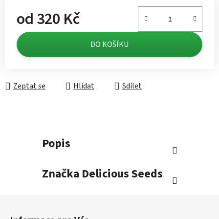
od
320 Kč
Měrná cena:
DO KOŠÍKU
Zeptat se
Hlídat
Sdílet
Popis
Značka
Delicious Seeds
Z
á