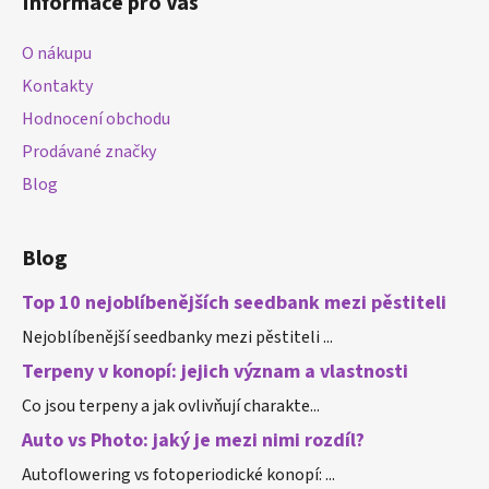
Informace pro Vás
p
a
O nákupu
t
Kontakty
í
Hodnocení obchodu
Prodávané značky
Blog
Blog
Top 10 nejoblíbenějších seedbank mezi pěstiteli
Nejoblíbenější seedbanky mezi pěstiteli ...
Terpeny v konopí: jejich význam a vlastnosti
Co jsou terpeny a jak ovlivňují charakte...
Auto vs Photo: jaký je mezi nimi rozdíl?
Autoflowering vs fotoperiodické konopí: ...