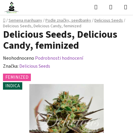
Přejít
Hledat
NÁKUPN
na
KOŠÍK
obsah
Domů
/
Semena marihuany
/
Podle značky, seedbanky
/
Delicious Seeds
/
Delicious Seeds, Delicious Candy, feminized
Delicious Seeds, Delicious
Candy, feminized
Průměrné
Neohodnoceno
Podrobnosti hodnocení
hodnocení
Značka:
Delicious Seeds
produktu
FEMINIZED
je
INDICA
0,0
z
5
hvězdiček.