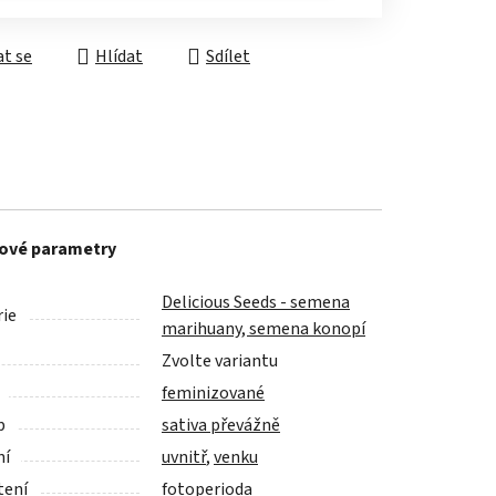
t se
Hlídat
Sdílet
ové parametry
Delicious Seeds - semena
ie
marihuany, semena konopí
Zvolte variantu
feminizované
p
sativa převážně
ní
uvnitř
,
venku
tení
fotoperioda