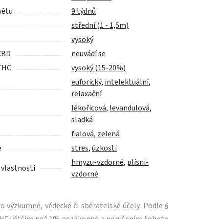
větu
9 týdnů
střední (1 - 1,5m)
vysoký
CBD
neuvádí se
THC
vysoký (15-20%)
euforický
,
intelektuální
,
relaxační
lékořicová
,
levandulová
,
sladká
fialová
,
zelená
é
stres
,
úzkosti
hmyzu-vzdorné
,
plísni-
 vlastnosti
vzdorné
 výzkumné, vědecké či sběratelské účely. Podle §