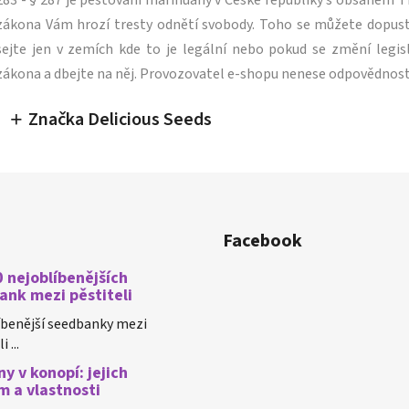
283 - § 287 je pěstování marihuany v České republiky s obsahe
zákona Vám hrozí tresty odnětí svobody. Toho se můžete dopus
sejte jen v zemích kde to je legální nebo pokud se změní legisl
zákona a dbejte na něj. Provozovatel e-shopu nenese odpovědnost
Značka Delicious Seeds
Facebook
 nejoblíbenějších
ank mezi pěstiteli
íbenější seedbanky mezi
 ...
y v konopí: jejich
m a vlastnosti