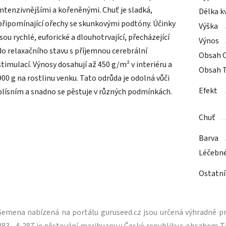
intenzivnějšími a kořeněnými. Chuť je sladká,
Délka k
připomínající ořechy se skunkovými podtóny. Účinky
Výška
jsou rychlé, euforické a dlouhotrvající, přecházející
Výnos
do relaxačního stavu s příjemnou cerebrální
Obsah 
stimulací. Výnosy dosahují až 450 g/m² v interiéru a
Obsah 
900 g na rostlinu venku. Tato odrůda je odolná vůči
Efekt
plísním a snadno se pěstuje v různých podmínkách.
Chuť
Barva
Léčebn
Ostatní
Semena nabízená na portálu guruseed.cz jsou určená výhradně pro