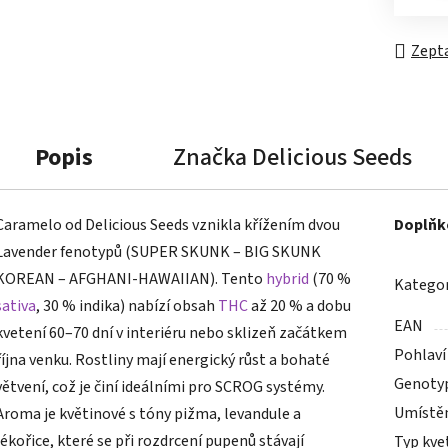
Zepta
Popis
Značka
Delicious Seeds
Caramelo od Delicious Seeds vznikla křížením dvou
Doplňk
Lavender fenotypů (SUPER SKUNK – BIG SKUNK
KOREAN – AFGHANI-HAWAIIAN). Tento
hybrid
(70 %
Kategor
sativa
, 30 % indika) nabízí obsah
THC
až 20 % a dobu
EAN
kvetení 60–70 dní v interiéru nebo sklizeň začátkem
Pohlaví
října venku. Rostliny mají energický růst a bohaté
Genoty
větvení, což je činí ideálními pro SCROG systémy.
Umístě
Aroma je květinové s tóny pižma, levandule a
lékořice, které se při rozdrcení pupenů stávají
Typ kve