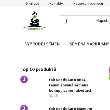
Přejít
O nákupu
Kontakty
Hodnocení obchodu
na
obsah
VÝPRODEJ SEMEN
SEMENA MARIHUANY
P
Top 10 produktů
o
s
Fair Seeds Auto AK47,
t
feminizovaná semena
r
konopí, samonakvétací
a
36 Kč
n
n
Fair Seeds Auto Magnum