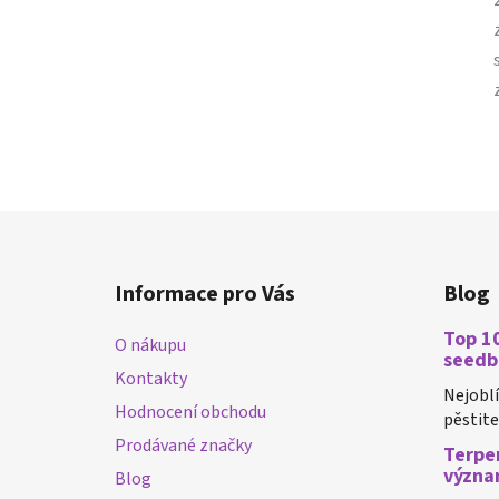
Z
á
Informace pro Vás
Blog
p
a
Top 10
O nákupu
t
seedb
Kontakty
í
Nejobl
Hodnocení obchodu
pěstiteli
Prodávané značky
Terpen
význa
Blog