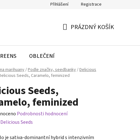
Přihlášení
Registrace
PRÁZDNÝ KOŠÍK
NÁKUPNÍ
KOŠÍK
REENS
OBLEČENÍ
na marihuany
/
Podle značky, seedbanky
/
Delicious
Delicious Seeds, Caramelo, feminized
icious Seeds,
amelo, feminized
né
noceno
Podrobnosti hodnocení
ení
:
Delicious Seeds
tu
o je sativa-dominantní hybrid s intenzivním