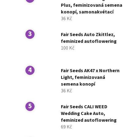
í
Plus, feminizovaná semena
konopí, samonakvétací
p
36 Kč
a
n
Fair Seeds Auto Zkittlez,
e
feminized autoflowering
l
100 Kč
Fair Seeds AK47 x Northern
Light, feminizovaná
semena konopí
36 Kč
Fair Seeds CALI WEED
Wedding Cake Auto,
feminized autoflowering
69 Kč