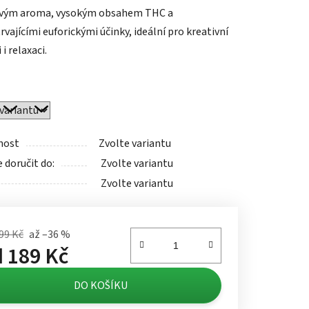
ovým aroma, vysokým obsahem THC a
vajícími euforickými účinky, ideální pro kreativní
 i relaxaci.
ek.
nost
Zvolte variantu
doručit do:
Zvolte variantu
Zvolte variantu
99 Kč
až –36 %
d
189 Kč
á cena:
DO KOŠÍKU