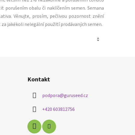
m THC větším než 1% nezákonné a porušením tohoto
tit porušením obalu či naklíčením semen. Semana
ativa. Věnujte, prosím, pečlivou pozornost znění
 za jakékoli nelegální použití prodávaných semen.
Kontakt
podpora
@
guruseed.cz
+420 603812756