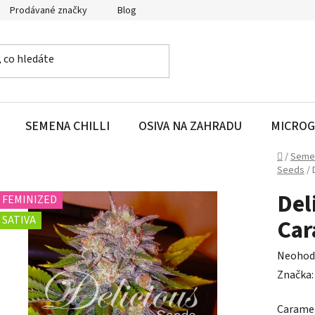
Prodávané značky
Blog
SEMENA CHILLI
OSIVA NA ZAHRADU
MICROG
Domů
/
Seme
Seeds
/
Del
FEMINIZED
SATIVA
Car
Průměr
Neohod
hodnoc
Značka
produk
Caramel
je