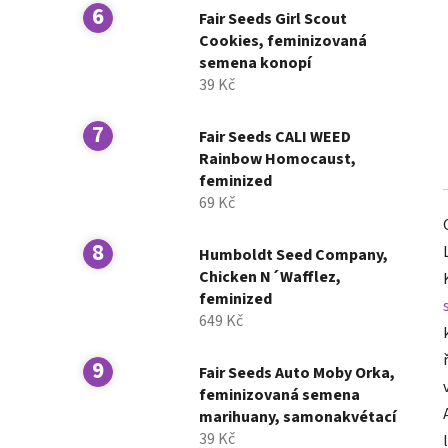
Fair Seeds Girl Scout
Cookies, feminizovaná
semena konopí
39 Kč
Fair Seeds CALI WEED
Rainbow Homocaust,
feminized
69 Kč
Humboldt Seed Company,
Chicken N´Wafflez,
feminized
649 Kč
Fair Seeds Auto Moby Orka,
feminizovaná semena
marihuany, samonakvétací
39 Kč